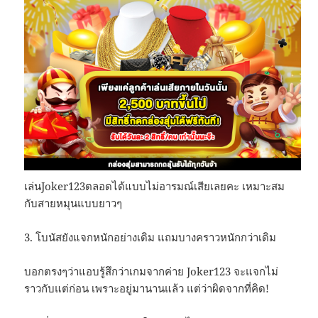
เล่นJoker123ตลอดได้แบบไม่อารมณ์เสียเลยคะ เหมาะสม
กับสายหมุนแบบยาวๆ
3. โบนัสยังแจกหนักอย่างเดิม แถมบางคราวหนักกว่าเดิม
บอกตรงๆว่าแอบรู้สึกว่าเกมจากค่าย Joker123 จะแจกไม่
ราวกับแต่ก่อน เพราะอยู่มานานแล้ว แต่ว่าผิดจากที่คิด!