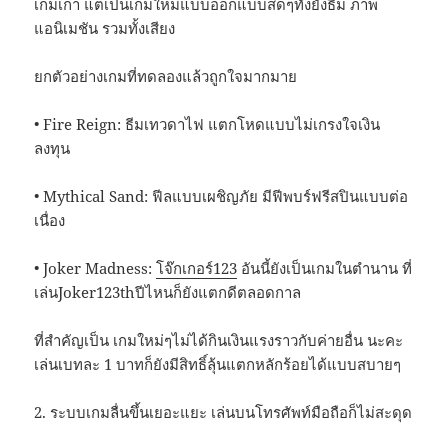
เกมเก่า แต่เป็นเกมใหม่แบบออกแบบสดๆทั้งยังธีม ภาพ
แอนิเมชัน รวมทั้งเสียง
ยกตัวอย่างเกมที่ทดลองแล้วถูกใจมากมาย
• Fire Reign: ธีมเทวดาไฟ แตกโหดแบบไม่เกรงใจเงิน
ลงทุน
• Mythical Sand: ฟีลแบบเผชิญภัย มีฟีพบร์ฟรีสปินแบบต่อ
เนื่อง
• Joker Madness:
โจ๊กเกอร์123
อันนี้ยังเป็นเกมในตำนาน ที่
เล่นJoker123thปีไหนก็ยังแตกดีตลอดกาล
ที่สำคัญเป็น เกมใหม่ๆไม่ได้กินเงินแรงราวกับค่ายอื่น นะคะ
เล่นเบทละ 1 บาทก็ยังมีสิทธิ์ลุ้นแตกหลักร้อยได้แบบสบายๆ
2. ระบบเกมลื่นขึ้นเยอะแยะ เล่นบนโทรศัพท์มือถือก็ไม่สะดุด