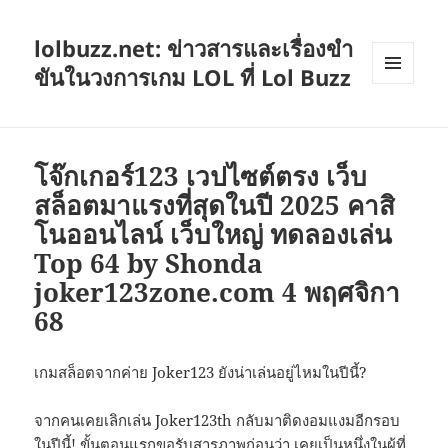
lolbuzz.net: ข่าวสารและเรื่องขำ
ขันในวงการเกม LOL ที่ Lol Buzz
เมนู
และวิด
เจ็ต
โจ๊กเกอร์123 เวปไซต์ตรง เว็บ
สล็อตมาแรงที่สุดในปี 2025 คาสิ
โนออนไลน์ เว็บใหญ่ ทดลองเล่น
Top 64 by Shonda
joker123zone.com 4 พฤศจิกา
68
เกมสล็อตจากค่าย Joker123 ยังน่าเล่นอยู่ไหมในปีนี้?
จากคนเคยเลิกเล่น Joker123th กลับมาติดงอมแงมอีกรอบ
ในปีนี้! ขั้นตอนแรกขอรับสารภาพก่อนว่า เคยเป็นหนึ่งในผู้ที่