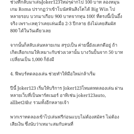
ช่วงที่กลับมาเล่นJoker123ใหม่ๆฝากไป 100 บาท ลองหมุน
เกม Roma ปรากฏว่าเข้าโบนัสฟันสิงโตได้ Big Win ไป
หลายรอบ บวกมาเกือบ 900 บาทจากทุน 100! ที่ตรงนี้เป็นอึ้ง
จริง เพราะเหตุว่าเคยเล่นเมื่อ 2-3 ปีกลาย ยังไม่เคยสัมผัส
800 ได้ในวันเดียวเลย
จากนั้นก็สลับเล่นหลายเกม สรุปเป็น ค่ายนี้ยังแตกดีอยู่ ถ้า
เกิดเลือกเกมให้เหมาะกับช่วงเวลานั้น บางวันปั้นจาก 50 บาท
เปลี่ยนเป็น 1,000 ก็ยังมี
4. ฟีพบร์ทดลองเล่น ช่วยทำให้มือใหม่กล้าเริ่ม
ปีนี้ Joker123 เริ่มให้บริการ Joker123โหมดทดลองเล่น ผ่าน
หลายเว็บที่เป็นพาร์ตเนอร์ อาทิเช่น joker123auto,
allbet24hr รวมทั้งอีกหลายเจ้า
พวกเราทดลองเข้าไปเล่นฟรีก่อนแบบไม่ต้องสมัคร ไม่ต้อง
เสียเงิน ซึ่งนับว่าเหมาะสมกับคนที่