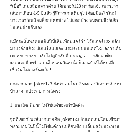
“เบื่อ” เกมสล็อตจากค่าย
โจ๊กเกอร์123
มาก่อนจ้ะ เพราะว่า
เล่นมาเกือบ 4-5 ปีแล้ว รู้สึกว่าเกมเดิมๆไม่ค่อยมีอะไรใหม่
บางเวลาก็เหมือนล็อกแตกบ้าง ไม่แตกบ้าง จนตอนนึงก็เลิก
ไปเล่นค่ายอื่นเลย
แม้กระนั้นพอตอนต้นปีนี้เห็นเพื่อนแชร์ว่า โจ๊กเกอร์123 กลับ
มาปังอีกแล้ว! มีเกมใหม่เยอะ แถมระบบอัปเดตไฉไลกว่าเดิม
เลยลอง ขอลองกลับไปดูอีกสักที ปรากฏว่า… กลับมาติด
งอมแงมอีกครั้งแบบมึนๆเล่นวันละนิดก็ถอนตังค์ได้ทุกเมื่อ
เชื่อวัน ไม่เวอร์นะเอ้อ!
เกมจากค่าย Joker123 ยังน่าเล่นไหม? ทดลองวิเคราะห์แบบ
บ้านๆจากประสบการณ์ตรง
1. เกมใหม่มีมาก ไม่ใช่แค่ของเก่าปัดฝุ่น
จุดที่เซอร์ไพรส์มากมายคือ Joker123 อัปเดตเกมใหม่เข้ามา
หลายเกมในปีนี้ ไม่ใช่แค่การเปลี่ยนชื่อ เปลี่ยนสรับประทาน