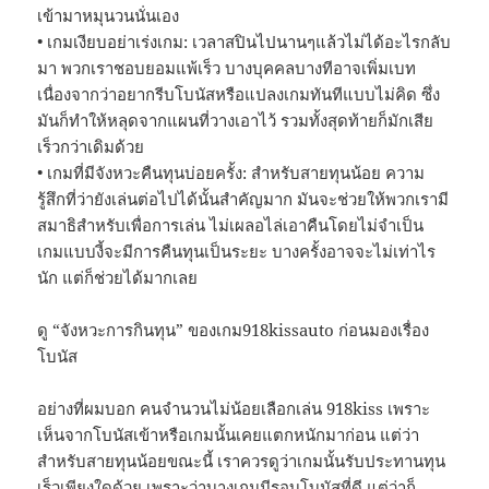
เข้ามาหมุนวนนั่นเอง
• เกมเงียบอย่าเร่งเกม: เวลาสปินไปนานๆแล้วไม่ได้อะไรกลับ
มา พวกเราชอบยอมแพ้เร็ว บางบุคคลบางทีอาจเพิ่มเบท
เนื่องจากว่าอยากรีบโบนัสหรือแปลงเกมทันทีแบบไม่คิด ซึ่ง
มันก็ทำให้หลุดจากแผนที่วางเอาไว้ รวมทั้งสุดท้ายก็มักเสีย
เร็วกว่าเดิมด้วย
• เกมที่มีจังหวะคืนทุนบ่อยครั้ง: สำหรับสายทุนน้อย ความ
รู้สึกที่ว่ายังเล่นต่อไปได้นั้นสำคัญมาก มันจะช่วยให้พวกเรามี
สมาธิสำหรับเพื่อการเล่น ไม่เผลอไล่เอาคืนโดยไม่จำเป็น
เกมแบบงี้จะมีการคืนทุนเป็นระยะ บางครั้งอาจจะไม่เท่าไร
นัก แต่ก็ช่วยได้มากเลย
ดู “จังหวะการกินทุน” ของเกม918kissauto ก่อนมองเรื่อง
โบนัส
อย่างที่ผมบอก คนจำนวนไม่น้อยเลือกเล่น 918kiss เพราะ
เห็นจากโบนัสเข้าหรือเกมนั้นเคยแตกหนักมาก่อน แต่ว่า
สำหรับสายทุนน้อยขณะนี้ เราควรดูว่าเกมนั้นรับประทานทุน
เร็วเพียงใดด้วย เพราะว่าบางเกมมีรอบโบนัสที่ดี แต่ว่าก็