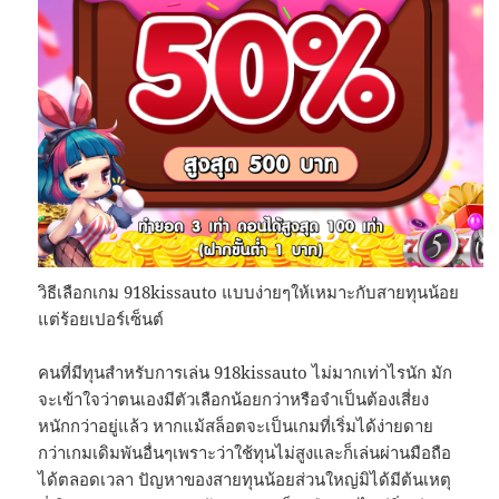
วิธีเลือกเกม 918kissauto แบบง่ายๆให้เหมาะกับสายทุนน้อย
แต่ร้อยเปอร์เซ็นต์
คนที่มีทุนสำหรับการเล่น 918kissauto ไม่มากเท่าไรนัก มัก
จะเข้าใจว่าตนเองมีตัวเลือกน้อยกว่าหรือจำเป็นต้องเสี่ยง
หนักกว่าอยู่แล้ว หากแม้สล็อตจะเป็นเกมที่เริ่มได้ง่ายดาย
กว่าเกมเดิมพันอื่นๆเพราะว่าใช้ทุนไม่สูงและก็เล่นผ่านมือถือ
ได้ตลอดเวลา ปัญหาของสายทุนน้อยส่วนใหญ่มิได้มีต้นเหตุ