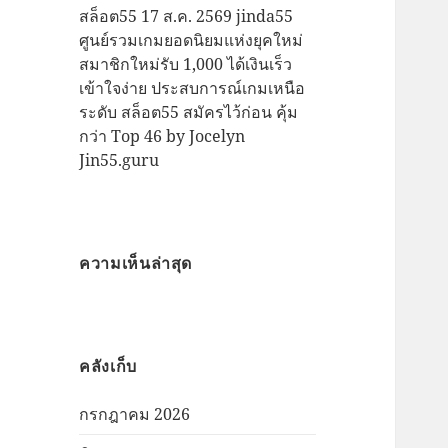
สล็อต55 17 ส.ค. 2569 jinda55
ศูนย์รวมเกมยอดนิยมแห่งยุคใหม่
สมาชิกใหม่รับ 1,000 ได้เงินเร็ว
เข้าใจง่าย ประสบการณ์เกมเหนือ
ระดับ สล็อต55 สมัครไว้ก่อน คุ้ม
กว่า Top 46 by Jocelyn
Jin55.guru
ความเห็นล่าสุด
คลังเก็บ
กรกฎาคม 2026