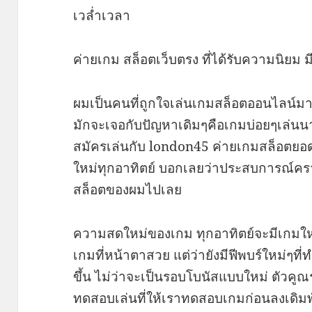
เวล่ำเวลา
ค่ายเกม สล็อตเว็บตรง ที่ได้รับความนิยม 
ผมเป็นคนที่ถูกใจเล่นเกมสล็อตออนไลน์มานั
มักจะเจอกับปัญหาเดิมๆคือเกมบ่อยๆเล่นนาน
สมัครเล่นกับ london45 ค่ายเกมสล็อตยอดฮ
ใหม่ทุกอาทิตย์ บอกเลยว่าประสบการณ์ครา
สล็อตของผมไปเลย
ความสดใหม่ของเกม ทุกอาทิตย์จะมีเกมใหม
เกมที่หน้าตาสวย แต่ว่ายังมีฟีพบร์ใหม่ๆท
ขึ้น ไม่ว่าจะเป็นรอบโบนัสแบบใหม่ ตัวคูณ
ทดสอบเล่นที่ให้เราทดสอบเกมก่อนลงเดิมพ