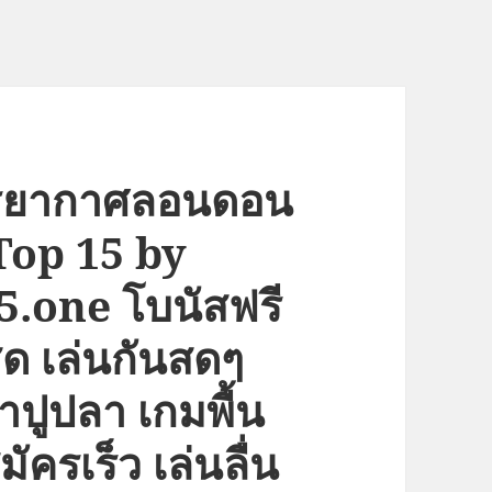
รรยากาศลอนดอน
Top 15 by
.one โบนัสฟรี
สด เล่นกันสดๆ
าปูปลา เกมพื้น
ัครเร็ว เล่นลื่น