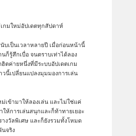
มีเกมใหม่อัปเดตทุกสัปดาห์
บเป็นเวลาหลายปี เมื่อก่อนหน้านี้
ก็รู้สึกเบื่อ จนตราบเท่าได้ลอง
ิตค่ายหนึ่งที่มีระบบอัปเดตเกม
วนี้เปลี่ยนแปลงมุมมองการเล่น
่เข้ามาให้ลองเล่น และไม่ใช่แค่
ี่ทำให้การเล่นสนุกและก็ท้าทายเยอะ
รางวัลพิเศษ และก็ยังรวมทั้งโหมด
ันจริง