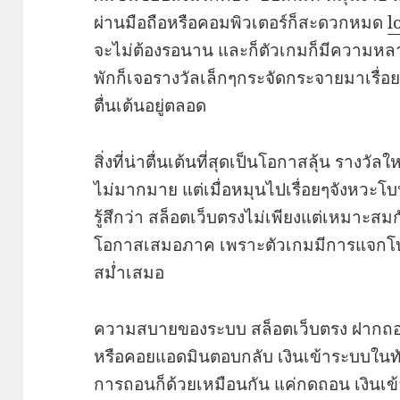
ผ่านมือถือหรือคอมพิวเตอร์ก็สะดวกหมด
l
จะไม่ต้องรอนาน และก็ตัวเกมก็มีความหลากห
พักก็เจอรางวัลเล็กๆกระจัดกระจายมาเรื่อย
ตื่นเต้นอยู่ตลอด
สิ่งที่น่าตื่นเต้นที่สุดเป็นโอกาสลุ้น รางว
ไม่มากมาย แต่เมื่อหมุนไปเรื่อยๆจังหวะโบ
รู้สึกว่า สล็อตเว็บตรงไม่เพียงแต่เหมาะสมกั
โอกาสเสมอภาค เพราะตัวเกมมีการแจกโบน
สม่ำเสมอ
ความสบายของระบบ สล็อตเว็บตรง ฝากถอนอ
หรือคอยแอดมินตอบกลับ เงินเข้าระบบในทัน
การถอนก็ด้วยเหมือนกัน แค่กดถอน เงินเข้า