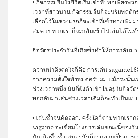
• กิจกรรมอื่นใรชีวิตเริ่มเข้าที่: พอเพี
เวลาที่ยาวนาน กิจกรรมอื่นก็จะปรับพฤติ
เลือกไว้ในช่วงแรกก็จะเข้าที่เข้าทางเพิ่มม
สมควร พวกเราก็จะกลับเข้าไปเล่นได้ในทั
กิจวัตรประจำวันที่เกิดซ้ำทำให้การกลับมาเ
ความน่าดึงดูดใจก็คือ การเล่น sagame168t
จากความตั้งใจทั้งหมดครับผม แม้กระนั้นเ
ช่วงเวลาหนึ่ง มันก็ฝังตัวเข้าไปอยู่ในกิ
พอกลับมาเล่นช่วงเวลาเดิมก็จะทำเป็นแบ
• เล่นซ้ำจนคิดออก: ครั้งใดก็ตามพวกเรา
sagame จะเชื่อมโยงการเล่นขณะนี้ของวัน
มันเกิดขึ้นซ้ำเสมอๆมันก็จะกลายเป็นการเ