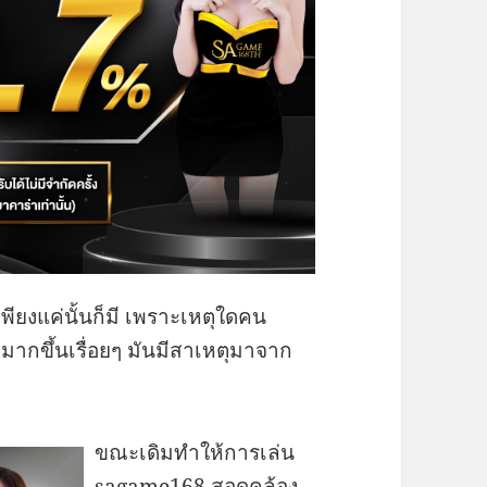
ียงแค่นั้นก็มี เพราะเหตุใดคน
ากขึ้นเรื่อยๆ มันมีสาเหตุมาจาก
ขณะเดิมทำให้การเล่น
sagame168 สอดคล้อง