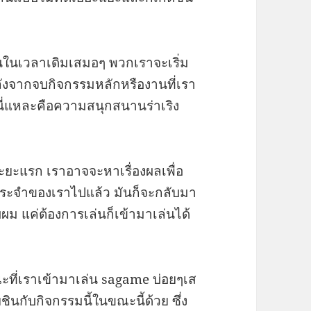
่นในเวลาเดิมเสมอๆ พวกเราจะเริ่ม
 หลังจากจบกิจกรรมหลักหรืองานที่เรา
 นี่แหละคือความสนุกสนานร่าเริง
ระยะแรก เราอาจจะหาเรื่องผลเพื่อ
็นประจำของเราไปแล้ว มันก็จะกลับมา
ผม แค่ต้องการเล่นก็เข้ามาเล่นได้
ี่เราเข้ามาเล่น sagame บ่อยๆเส
ชินกับกิจกรรมนี้ในขณะนี้ด้วย ซึ่ง