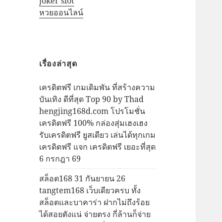
joker slot
หวยออนไลน์
เรื่องล่าสุด
เครดิตฟรี เกมเดิมพัน ที่สร้างความ
บันเทิง ดีที่สุด Top 90 by Thad
hengjing168d.com โปรโมชั่น
เครดิตฟรี 100% กล่องสุ่มเฮงเฮง
รับเครดิตฟรี ยูสเดียว เล่นได้ทุกเกม
เครดิตฟรี แจก เครดิตฟรี เยอะที่สุด
6 กรกฎา 69
สล็อต168 31 กันยายน 26
tangtem168 เว็บเดียวครบ ทั้ง
สล็อตและบาคาร่า ฝากไม่ถึงร้อย
ได้สอยตังแน่ จ่ายตรง กี่ล้านก็จ่าย