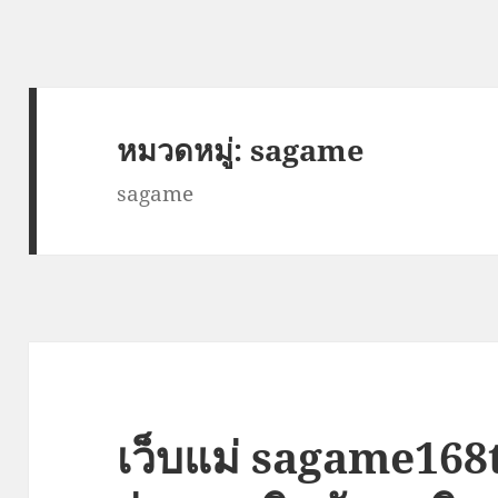
หมวดหมู่:
sagame
sagame
เว็บแม่ sagame168