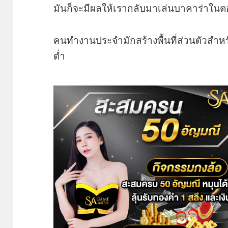
มันก็จะมีผลให้เรากลับมาเล่นบาคาร่าในตอน
คนทำงานประจำมักสร้างพื้นที่ส่วนตัวสำหรั
ต่ำ