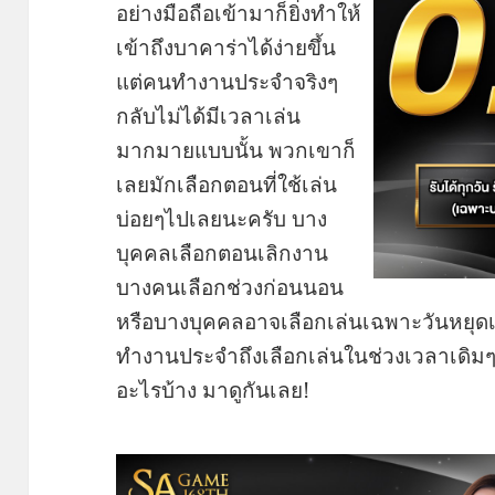
อย่างมือถือเข้ามาก็ยิ่งทำให้
เข้าถึงบาคาร่าได้ง่ายขึ้น
แต่คนทำงานประจำจริงๆ
กลับไม่ได้มีเวลาเล่น
มากมายแบบนั้น พวกเขาก็
เลยมักเลือกตอนที่ใช้เล่น
บ่อยๆไปเลยนะครับ บาง
บุคคลเลือกตอนเลิกงาน
บางคนเลือกช่วงก่อนนอน
หรือบางบุคคลอาจเลือกเล่นเฉพาะวันหยุดเพ
ทำงานประจำถึงเลือกเล่นในช่วงเวลาเดิมๆม
อะไรบ้าง มาดูกันเลย!