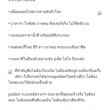
• สล็อตออนไลน์จากค่ายดังทั่วโลก
• บาคาร่า ไลฟ์สด ภาพคม ดีลเลอร์จริง ไม่ใช้คลิปวน
• แทงบอลราคาน้ำดี พร้อมสถิติประกอบ
• ลอตเตอรี่ไทย ยี่กี ลาว ฮานอย ครบแบบมืออาชีพ
• เกมคาสิโนอื่นๆตัวอย่างเช่น รูเล็ต ไฮโล ป๊อกเด้ง
ที่สำคัญคือไม่ต้องโยกเงิน ไม่ต้องสลับยูส แค่ล็อกอินครั้ง
เดียว ก็เลือกเล่นได้ทุกเกมpokbetในหน้าเดียว ไม่ต้อง
โหลดแอปให้หนักเครื่องด้วย
pokbet ระบบสมัคร ฝาก ถอน ทุกขั้นตอนเร็วจริง ไม่ต้อง
คอย ไม่ต้องขอคืนดีแอดมิน ไม่ต้องลุ้นว่าติดเทิร์น