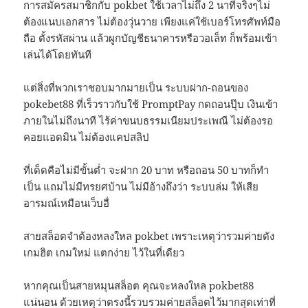
การสมัครสมาชิกกับ pokbet ใช้เวลาไม่ถึง 2 นาทีจริงๆไม่
ต้องแนบเอกสาร ไม่ต้องวุ่นวาย เพียงแค่ใช้เบอร์โทรศัพท์มือ
ถือ ตั้งรหัสผ่าน แล้วผูกบัญชีธนาคารหรือวอเล็ท ก็พร้อมเข้า
เล่นได้โดยทันที
แต่สิ่งที่พวกเราชอบมากมายเป็น ระบบฝาก-ถอนของ
pokebet88 ที่เร็วราวกับใช้ PromptPay กดถอนปุ๊บ เงินเข้า
ภายในไม่ถึงนาที ไร้ค่าขนบธรรมเนียมประเพณี ไม่ต้องรอ
คอยแอดมิน ไม่ต้องแคปสลิป
ที่เด็ดคือไม่มีขั้นต่ำ จะฝาก 20 บาท หรือถอน 50 บาทก็ทำ
เป็น แถมไม่มีทรยศบ้าน ไม่มีอ้างถึงว่า ระบบล่ม ให้เสีย
อารมณ์เหมือนเว็บอื่
สายสล็อตจำต้องหลงใหล pokbet เพราะเหตุว่ารวมค่ายดัง
เกมฮิต เกมใหม่ แตกง่าย ไว้ในที่เดียว
หากคุณเป็นสายหมุนสล็อต คุณจะหลงใหล pokbet88
แน่นอน ด้วยเหตุว่าตรงนี้รวบรวมค่ายสล็อตไว้มากสุดเท่าที่