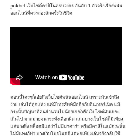
pokbet เว็บไซต์คาสิโนครบวงจร อันดับ 1 ตัวจริงเรื่องพนัน
ออนไลน์ที่ควรลองสักครั้งในชีวิต
ตอนนี้ใครๆก็เอ๋ยถึงเว็บไซต์พนันออนไลน์ เพราะมันเข้าถึง
ง่าย เล่นได้ทุกแห่ง แค่มีโทรศัพท์มือถือกับอินเทอร์เน็ต แม้
กระนั้นปัญหาที่คนจำนวนไม่น้อยเจอก็คือเว็บไซต์มันเยอะ
เกินไป มากมายจนกระทั่งเลือกผิด แถมบางเว็บไซต์ก็มีเพียง
แค่บางสิ่ง สล็อตมีแต่ว่าไม่มีบาคาร่า หรือมีคาสิโนแม้กระนั้น
ไม่มีแทงกีฬา บางเว็บโปรโมตดีแต่พอเพียงเล่นจริงกลับใช้