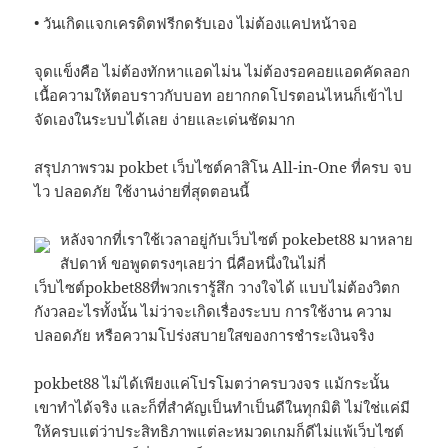
• วันเกิดแจกเครดิตฟรีกดรับเอง ไม่ต้องแคปหน้าจอ
จุดแข็งคือ ไม่ต้องทักหาแอดไม่น ไม่ต้องรอคอยแอดคัดลอก
เนื้อความให้ตอบราวกับบอท อยากกดโปรตอนไหนก็เข้าไป
จัดเองในระบบได้เลย ง่ายและเด่นชัดมาก
สรุปภาพรวม pokbet เว็บไซต์คาสิโน All-in-One ที่ครบ จบ
ไว ปลอดภัย ใช้งานง่ายที่สุดตอนนี้
หลังจากที่เราใช้เวลาอยู่กับเว็บไซต์ pokebet88 มาหลาย
สัปดาห์ ขอพูดตรงๆเลยว่า นี่คือหนึ่งในไม่กี่
เว็บไซต์pokbet88ที่พวกเรารู้สึก วางใจได้ แบบไม่ต้องวิตก
กังวลอะไรทั้งนั้น ไม่ว่าจะเกิดเรื่องระบบ การใช้งาน ความ
ปลอดภัย หรือความโปร่งสบายใสของการชำระเงินจริง
pokbet88 ไม่ได้เพียงแค่โปรโมตว่าครบวงจร แม้กระนั้น
เขาทำได้จริง และก็ที่สำคัญเป็นทำเป็นดีในทุกมิติ ไม่ใช่แค่มี
ให้ครบแต่ว่าประสิทธิภาพแต่ละหมวดเกมก็ดีไม่แพ้เว็บไซต์