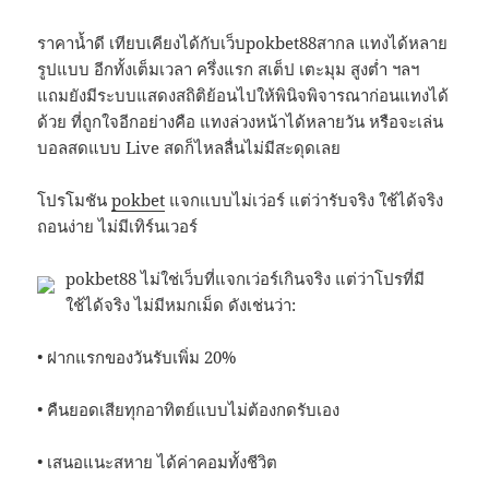
ราคาน้ำดี เทียบเคียงได้กับเว็บpokbet88สากล แทงได้หลาย
รูปแบบ อีกทั้งเต็มเวลา ครึ่งแรก สเต็ป เตะมุม สูงต่ำ ฯลฯ
แถมยังมีระบบแสดงสถิติย้อนไปให้พินิจพิจารณาก่อนแทงได้
ด้วย ที่ถูกใจอีกอย่างคือ แทงล่วงหน้าได้หลายวัน หรือจะเล่น
บอลสดแบบ Live สดก็ไหลลื่นไม่มีสะดุดเลย
โปรโมชัน
pokbet
แจกแบบไม่เว่อร์ แต่ว่ารับจริง ใช้ได้จริง
ถอนง่าย ไม่มีเทิร์นเวอร์
pokbet88 ไม่ใช่เว็บที่แจกเว่อร์เกินจริง แต่ว่าโปรที่มี
ใช้ได้จริง ไม่มีหมกเม็ด ดังเช่นว่า:
• ฝากแรกของวันรับเพิ่ม 20%
• คืนยอดเสียทุกอาทิตย์แบบไม่ต้องกดรับเอง
• เสนอแนะสหาย ได้ค่าคอมทั้งชีวิต