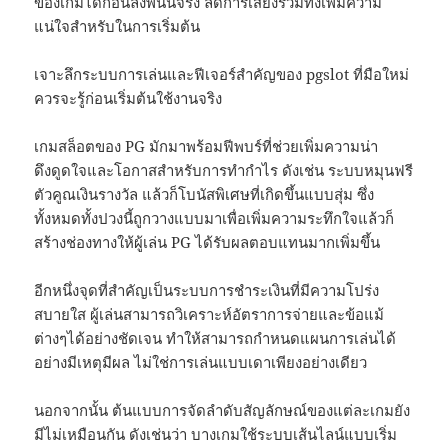
ของเกมได้ก่อนลงพนันจริง ลดการเสี่ยงรวมทั้งเพิ่มความ
แน่ใจสำหรับในการเริ่มต้น
เจาะลึกระบบการเล่นและฟีเจอร์สำคัญของ pgslot ที่มือใหม่
ควรจะรู้ก่อนเริ่มต้นใช้งานจริง
เกมสล็อตของ PG มักมาพร้อมฟีพบร์ที่ช่วยเพิ่มความน่า
ดึงดูดใจและโอกาสสำหรับการทำกำไร ดังเช่น ระบบหมุนฟรี
ตัวคูณเงินรางวัล แล้วก็โบนัสพิเศษที่เกิดขึ้นแบบสุ่ม ซึ่ง
ทั้งหมดทั้งปวงนี้ถูกวางแบบมาเพื่อเพิ่มความระทึกใจแล้วก็
สร้างช่องทางให้ผู้เล่น PG ได้รับผลตอบแทนมากเพิ่มขึ้น
อีกหนึ่งจุดที่สำคัญเป็นระบบการชำระเงินที่มีความโปร่ง
สบายใส ผู้เล่นสามารถวิเคราะห์อัตราการจ่ายและข้อแม้
ต่างๆได้อย่างชัดเจน ทำให้สามารถกำหนดแผนการเล่นได้
อย่างมีเหตุมีผล ไม่ใช่การเล่นแบบเดาเพียงอย่างเดียว
นอกจากนั้น ต้นแบบการจัดลำดับสัญลักษณ์ของแต่ละเกมยัง
มีไม่เหมือนกัน ดังเช่นว่า บางเกมใช้ระบบเส้นไลน์แบบเริ่ม