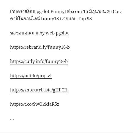
เว็บตรงสล็อต pgslot Funny18b.com 16 มิถุนายน 26 Cora
คาสิโนออนไลน์ funny18 แจกบ่อย Top 98
ขอขอบคุณมากby web
pgslot
https://rebrand.ly/funny18-b
https://cutly.info/funny18-b
https://bitt.to/prqcvl
https://shorturl.asia/gHFCR
https://t.co/SwOkkiaR5z
…