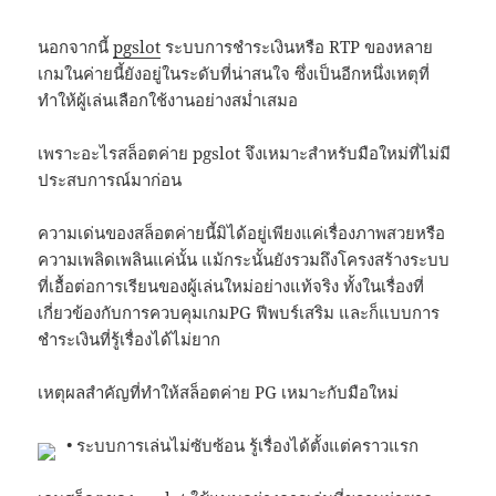
นอกจากนี้
pgslot
ระบบการชำระเงินหรือ RTP ของหลาย
เกมในค่ายนี้ยังอยู่ในระดับที่น่าสนใจ ซึ่งเป็นอีกหนึ่งเหตุที่
ทำให้ผู้เล่นเลือกใช้งานอย่างสม่ำเสมอ
เพราะอะไรสล็อตค่าย pgslot จึงเหมาะสำหรับมือใหม่ที่ไม่มี
ประสบการณ์มาก่อน
ความเด่นของสล็อตค่ายนี้มิได้อยู่เพียงแค่เรื่องภาพสวยหรือ
ความเพลิดเพลินแค่นั้น แม้กระนั้นยังรวมถึงโครงสร้างระบบ
ที่เอื้อต่อการเรียนของผู้เล่นใหม่อย่างแท้จริง ทั้งในเรื่องที่
เกี่ยวข้องกับการควบคุมเกมPG ฟีพบร์เสริม และก็แบบการ
ชำระเงินที่รู้เรื่องได้ไม่ยาก
เหตุผลสำคัญที่ทำให้สล็อตค่าย PG เหมาะกับมือใหม่
• ระบบการเล่นไม่ซับซ้อน รู้เรื่องได้ตั้งแต่คราวแรก