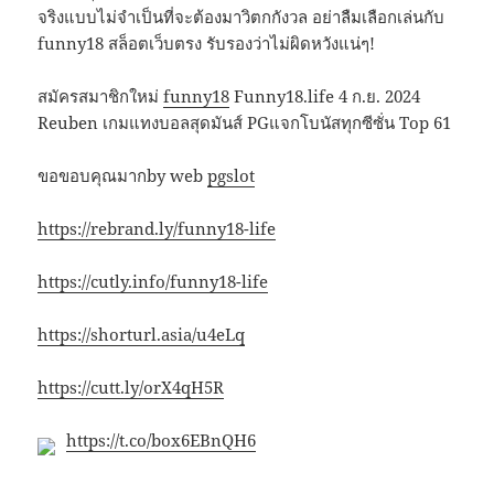
จริงแบบไม่จำเป็นที่จะต้องมาวิตกกังวล อย่าลืมเลือกเล่นกับ
funny18 สล็อตเว็บตรง รับรองว่าไม่ผิดหวังแน่ๆ!
สมัครสมาชิกใหม่
funny18
Funny18.life 4 ก.ย. 2024
Reuben เกมแทงบอลสุดมันส์ PGแจกโบนัสทุกซีซั่น Top 61
ขอขอบคุณมากby web
pgslot
https://rebrand.ly/funny18-life
https://cutly.info/funny18-life
https://shorturl.asia/u4eLq
https://cutt.ly/orX4qH5R
https://t.co/box6EBnQH6
…