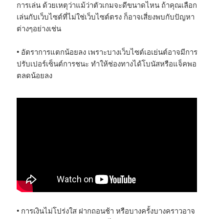
การเล่น ด้วยเหตุว่าแม้ว่าตัวเกมจะดีขนาดไหน ถ้าคุณเลือก
เล่นกับเว็บไซต์ที่ไม่ใช่เว็บไซต์ตรง ก็อาจเสี่ยงพบกับปัญหา
ต่างๆอย่างเช่น
• อัตราการแตกน้อยลง เพราะบางเว็บไซต์เอเย่นต์อาจมีการ
ปรับเปอร์เซ็นต์การชนะ ทำให้ช่องทางได้โบนัสหรือแจ็คพอ
ตลดน้อยลง
• การเงินไม่โปร่งใส ฝากถอนช้า หรือบางครั้งบางคราวอาจ