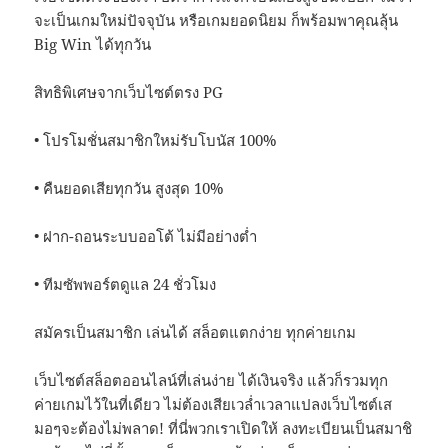
จะเป็นเกมใหม่ปัจจุบัน หรือเกมยอดนิยม ก็พร้อมพาคุณลุ้น
Big Win ได้ทุกวัน
สิทธิพิเศษจากเว็บไซต์ตรง PG
• โปรโมชั่นสมาชิกใหม่รับโบนัส 100%
• คืนยอดเสียทุกวัน สูงสุด 10%
• ฝาก-ถอนระบบออโต้ ไม่มีอย่างต่ำ
• ทีมซัพพอร์ตดูแล 24 ชั่วโมง
สมัครเป็นสมาชิก เล่นได้ สล็อตแตกง่าย ทุกค่ายเกม
เว็บไซต์สล็อตออนไลน์ที่เล่นง่าย ได้เงินจริง แล้วก็รวมทุก
ค่ายเกมไว้ในที่เดียว ไม่ต้องเสียเวล่ำเวลาแปลงเว็บไซต์เส
มอๆจะต้องไม่พลาด! ที่นี่พวกเราเปิดให้ ลงทะเบียนเป็นสมาชิ