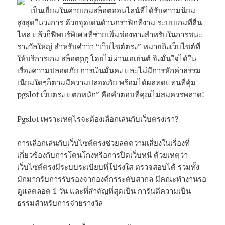
เป็นเยี่ยมในค่ายเกมสล็อตออนไลน์ที่ได้รับความนิยม
สูงสุดในวงการ ด้วยจุดเด่นด้านกราฟิกที่งาม ระบบเกมที่ลื่น
ไหล แล้วก็ฟีพบร์พิเศษที่ช่วยเพิ่มช่องทางสำหรับในการชนะ
รางวัลใหญ่ สำหรับคำว่า “เว็บไซต์ตรง” หมายถึงเว็บไซต์ที่
ให้บริการเกม สล็อตpg โดยไม่ผ่านเอเย่นต์ จึงมั่นใจได้ใน
เรื่องความปลอดภัย การเงินมั่นคง และไม่มีการหักค่าธรรม
เนียมใดๆก็ตามมีความปลอดภัย พร้อมได้ผลทดแทนที่คุ้ม
pgslot เว็บตรง แตกหนัก” คือคำตอบที่คุณไม่สมควรพลาด!
Pgslot เพราะเหตุไรจะต้องเลือกเล่นกับเว็บตรงเรา?
การเลือกเล่นกับเว็บไซต์ตรงช่วยลดความเสี่ยงในเรื่องที่
เกี่ยวข้องกับการโดนโกงหรือการปิดเว็บหนี ด้วยเหตุว่า
เว็บไซต์ตรงมีระบบระเบียบที่โปร่งใส ตรวจสอบได้ รวมทั้ง
มักมากรับการรับรองจากองค์กรระดับสากล มีคณะทำงานรอ
ดูแลตลอด 1 วัน และที่สำคัญที่สุดเป็น การันตีความเป็น
ธรรมสำหรับการจ่ายรางวัล