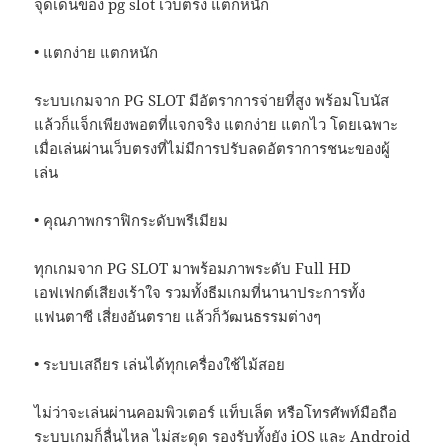
จุดเด่นของ pg slot เว็บตรง แตกหนัก
• แตกง่าย แตกหนัก
ระบบเกมจาก PG SLOT มีอัตราการจ่ายที่สูง พร้อมโบนัส
แล้วก็แจ็กเพียงพอตที่แจกจริง แตกง่าย แตกไว โดยเฉพาะ
เมื่อเล่นผ่านเว็บตรงที่ไม่มีการปรับลดอัตราการชนะของผู้
เล่น
• คุณภาพกราฟิกระดับพรีเมียม
ทุกเกมจาก PG SLOT มาพร้อมภาพระดับ Full HD
เอฟเฟกต์เสียงเร้าใจ รวมทั้งธีมเกมที่นานาประการทั้ง
แฟนตาซี เสี่ยงอันตราย แล้วก็วัฒนธรรมต่างๆ
• ระบบเสถียร เล่นได้ทุกเครื่องใช้ไม้สอย
ไม่ว่าจะเล่นผ่านคอมพิวเตอร์ แท็บเล็ต หรือโทรศัพท์มือถือ
ระบบเกมก็ลื่นไหล ไม่สะดุด รองรับทั้งยัง iOS และ Android