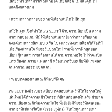
เสถียร ทำให้สามารถเล่นเกมได้โดยตลอด ไม่มีสะดุด ไม่
หลุดกึ่งกลางเกม
• ความหลากหลายของเกมที่เลือกเล่นได้ไม่สิ้นสุด
หนึ่งในจุดแข็งที่ทำให้ PG SLOT ได้รับความนิยมเป็น ความ
มากมายของเกม ที่มีให้เลือกเล่นมากยิ่งกว่าหลายร้อยเกม
ตั้งแต่เกมคลาสสิกแบบ 3 รีล ไปจนกระทั่งเกมสล็อตวิดีโอที่มี
เนื้อเรื่องน่าสนใจ ฟีเจอร์แปลกใหม่ รวมทั้งกราฟิกสุดยอด
เยี่ยม ผู้เล่นสามารถเลือกเล่นได้ตามความพอใจ ไม่ว่าจะเป็น
แถวเสี่ยงอันตราย แฟนตาซี หรือแนวทวีปเอเชียที่มีแรงผลัก
ดันจากวัฒนธรรมเขตแดน
• ระบบทดลองเล่นและก็ฟีพบร์พิเศษ
PG SLOT ยังมีระบบระเบียบ ทดสอบเล่นฟรี ที่ให้โอกาสให้ผู้
เล่นใหม่ได้ทำความเข้าใจกรรมวิธีเล่นก่อนลงเงินจริง ช่วยลด
ความเสี่ยงและก็เพิ่มความมั่นใจ ทั้งยังยังมีฟีเจอร์พิเศษเยอะ
มาก อาทิเช่น ฟรีสปิน (Free Spins), โบนัสคูณหลายเท่า,