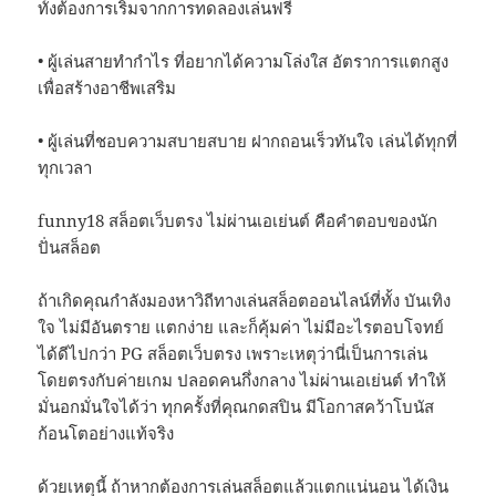
ทั้งต้องการเริ่มจากการทดลองเล่นฟรี
• ผู้เล่นสายทำกำไร ที่อยากได้ความโล่งใส อัตราการแตกสูง
เพื่อสร้างอาชีพเสริม
• ผู้เล่นที่ชอบความสบายสบาย ฝากถอนเร็วทันใจ เล่นได้ทุกที่
ทุกเวลา
funny18 สล็อตเว็บตรง ไม่ผ่านเอเย่นต์ คือคำตอบของนัก
ปั่นสล็อต
ถ้าเกิดคุณกำลังมองหาวิถีทางเล่นสล็อตออนไลน์ที่ทั้ง บันเทิง
ใจ ไม่มีอันตราย แตกง่าย และก็คุ้มค่า ไม่มีอะไรตอบโจทย์
ได้ดีไปกว่า PG สล็อตเว็บตรง เพราะเหตุว่านี่เป็นการเล่น
โดยตรงกับค่ายเกม ปลอดคนกึ่งกลาง ไม่ผ่านเอเย่นต์ ทำให้
มั่นอกมั่นใจได้ว่า ทุกครั้งที่คุณกดสปิน มีโอกาสคว้าโบนัส
ก้อนโตอย่างแท้จริง
ด้วยเหตุนี้ ถ้าหากต้องการเล่นสล็อตแล้วแตกแน่นอน ได้เงิน