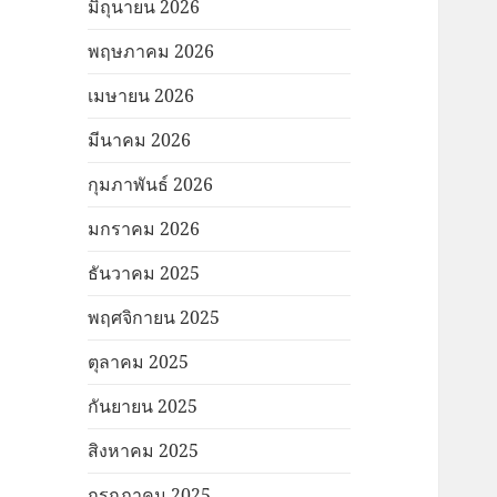
มิถุนายน 2026
พฤษภาคม 2026
เมษายน 2026
มีนาคม 2026
กุมภาพันธ์ 2026
มกราคม 2026
ธันวาคม 2025
พฤศจิกายน 2025
ตุลาคม 2025
กันยายน 2025
สิงหาคม 2025
กรกฎาคม 2025