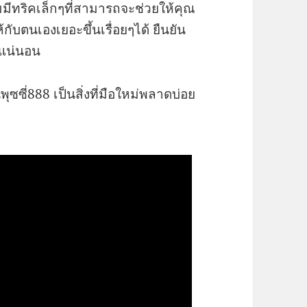
มมีทริคเล็กๆที่สามารถจะช่วยให้คุณ
ับตนเองเยอะขึ้นเรื่อยๆได้ ยืนยัน
้แน่นอน
ซซี่888 เป็นสิ่งที่มือใหม่พลาดบ่อย