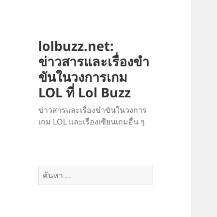
lolbuzz.net:
ข่าวสารและเรื่องขำ
ขันในวงการเกม
LOL ที่ Lol Buzz
ข่าวสารและเรื่องขำขันในวงการ
เกม LOL และเรื่องเซียนเกมอื่น ๆ
ค้นหา
สำหรับ: