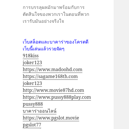
การบรรลุผลมักมาพร้อมกับการ
ตัดสินใจของพวกเราในตอนที่พวก
เรารับมันอย่างจริงใจ
เว็บสล็อตและบาคาร่าของโครตดี
เว็บนี้เล่นแล้วรวยจัดๆ
918kiss
joker123
https://www.madoohd.com
https://sagame168th.com
joker123
http://www.movie87hd.com
https://www.pussy888play.com
pussy888
บาคาร่าออนไลน์
https://www.pgslot.movie
pgslot77