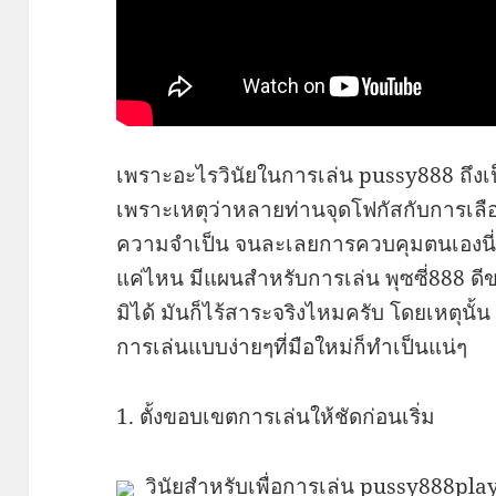
เพราะอะไรวินัยในการเล่น pussy888 ถึงเป็น
เพราะเหตุว่าหลายท่านจุดโฟกัสกับการเล
ความจำเป็น จนละเลยการควบคุมตนเองนี่แ
แค่ไหน มีแผนสำหรับการเล่น พุซซี่888 ดี
มิได้ มันก็ไร้สาระจริงไหมครับ โดยเหตุนั้
การเล่นแบบง่ายๆที่มือใหม่ก็ทำเป็นแน่ๆ
1. ตั้งขอบเขตการเล่นให้ชัดก่อนเริ่ม
วินัยสำหรับเพื่อการเล่น pussy888play