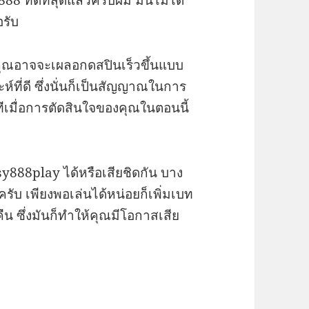
รับ
ุณอาจจะเผลอกดสปินเร็วขึ้นแบบ
ห์ที่ดี ซึ่งนั่นก็เป็นสัญญาณในการ
ีเมื่อการตัดสินใจของคุณในตอนนี้
y888play ได้หรือเสียชิดกัน บาง
ับ เพียงพอเล่นได้หน่อยก็เพิ่มเบท
คืน ซึ่งมันก็ทำให้คุณมีโอกาสเสีย