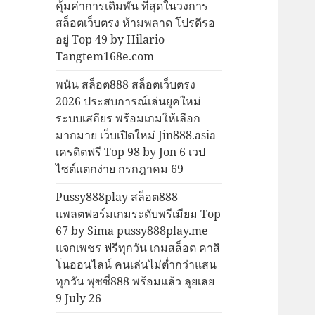
คุ้มค่าการเดิมพัน ที่สุดในวงการ
สล็อตเว็บตรง ห้ามพลาด โปรดีรอ
อยู่ Top 49 by Hilario
Tangtem168e.com
พนัน สล็อต888 สล็อตเว็บตรง
2026 ประสบการณ์เล่นยุคใหม่
ระบบเสถียร พร้อมเกมให้เลือก
มากมาย เว็บเปิดใหม่ Jin888.asia
เครดิตฟรี Top 98 by Jon 6 เวป
ไซต์แตกง่าย กรกฎาคม 69
Pussy888play สล็อต888
แพลตฟอร์มเกมระดับพรีเมียม Top
67 by Sima pussy888play.me
แจกเพชร ฟรีทุกวัน เกมสล็อต คาสิ
โนออนไลน์ คนเล่นไม่ต่ำกว่าแสน
ทุกวัน พุซซี่888 พร้อมแล้ว ลุยเลย
9 July 26