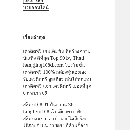
joker slot
หวยออนไลน์
เรื่องล่าสุด
เครดิตฟรี เกมเดิมพัน ที่สร้างความ
บันเทิง ดีที่สุด Top 90 by Thad
hengjing168d.com โปรโมชั่น
เครดิตฟรี 100% กล่องสุ่มเฮงเฮง
รับเครดิตฟรี ยูสเดียว เล่นได้ทุกเกม
เครดิตฟรี แจก เครดิตฟรี เยอะที่สุด
6 กรกฎา 69
สล็อต168 31 กันยายน 26
tangtem168 เว็บเดียวครบ ทั้ง
สล็อตและบาคาร่า ฝากไม่ถึงร้อย
ได้สอยตังแน่ จ่ายตรง กี่ล้านก็จ่าย