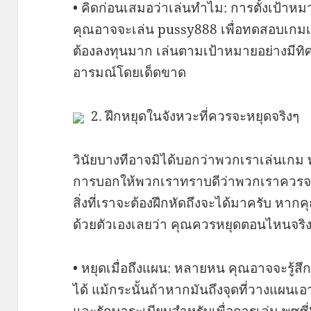
• คิดก่อนเสมอว่าเล่นทำไม: การตั้งเป้าหม
คุณอาจจะเล่น pussy888 เพื่อทดสอบเกมเพี
ต้องลงทุนมาก เล่นตามเป้าหมายอย่างมีท
อารมณ์โดยเด็ดขาด
2. ฝึกหยุดในจังหวะที่ควรจะหยุดจริงๆ
วินัยบางทีอาจมิได้บอกว่าพวกเราเล่นเกม พ
การบอกให้พวกเราทราบดีว่าพวกเราควรจะพ
สิ่งที่เราจะต้องฝึกหัดถึงจะได้มาครับ หากคุ
ด้วยตัวเองเลยว่า คุณควรหยุดตอนไหนจริ
• หยุดเมื่อถึงแผน: หลายหน คุณอาจจะรู้สึก
ได้ แม้กระนั้นถ้าหากมันถึงจุดที่วางแผนเ
และรักษาระเบียบสำหรับเพื่อการเล่น พุซซี่88