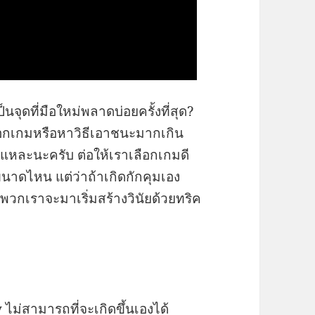
จุดที่มือใหม่พลาดบ่อยครั้งที่สุด?
ือกเกมหรือหาวิธีเอาชนะมากเกิน
หละนะครับ ต่อให้เราเลือกเกมดี
ขนาดไหน แต่ว่าถ้าเกิดกักคุมเอง
น พวกเราจะมาเริ่มสร้างวินัยด้วยทริค
 ไม่สามารถที่จะเกิดขึ้นเองได้