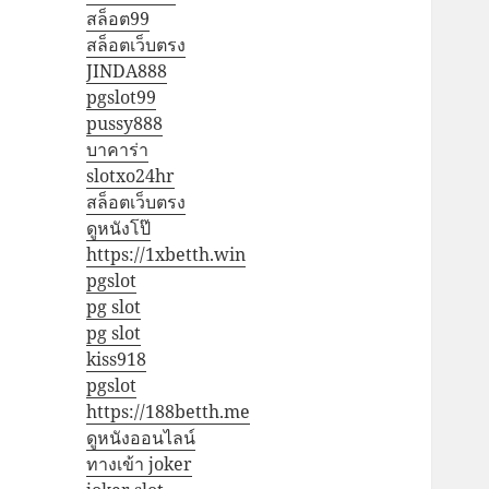
สล็อต99
สล็อตเว็บตรง
JINDA888
pgslot99
pussy888
บาคาร่า
slotxo24hr
สล็อตเว็บตรง
ดูหนังโป๊
https://1xbetth.win
pgslot
pg slot
pg slot
kiss918
pgslot
https://188betth.me
ดูหนังออนไลน์
ทางเข้า joker