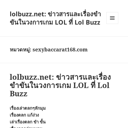
lolbuzz.net: ข่าวสารและเรื่องขำ
ขันในวงการเกม LOL ที่ Lol Buzz
เมนู
และวิด
เจ็ต
หมวดหมู่:
sexybaccarat168.com
lolbuzz.net: ข่าวสารและเรื่อง
ขำขันในวงการเกม LOL ที่ Lol
Buzz
เรื่องเล่าตลกๆหักมุม
เรื่องตลก แก้ง่วง
เล่าเรื่องตลก ขำ ขั้น