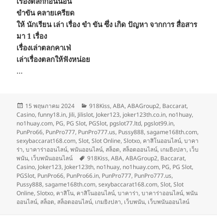
เรื่องตลกก่อนนอน
ขําขัน คลายเครียด
ให้ นักเรียน เล่า เรื่อง ขำ ขัน ซึ่ง เกิด ปัญหา จากการ สื่อสาร
มา 1 เรื่อง
เรื่องเล่าตลกคาเฟ่
เล่าเรื่องตลกให้ฟังหน่อย
…
เขียน
หมวด
15 พฤษภาคม 2024
918Kiss
,
ABA
,
ABAGroup2
,
Baccarat
,
เมื่อ
หมู่
Casino
,
funny18.in
,
Jili
,
Jilislot
,
Joker123
,
joker123th.co.in
,
no1huay
,
no1huay.com
,
PG
,
PG Slot
,
PGSlot
,
pgslot77.ltd
,
pgslot99.in
,
PunPro66
,
PunPro777
,
PunPro777.us
,
Pussy888
,
sagame168th.com
,
sexybaccarat168.com
,
Slot
,
Slot Online
,
Slotxo
,
คาสิโนออนไลน์
,
บาคา
ร่า
,
บาคาร่าออนไลน์
,
พนันออนไลน์
,
สล็อต
,
สล็อตออนไลน์
,
เกมยิงปลา
,
เว็บ
ป้าย
พนัน
,
เว็บพนันออนไลน์
918Kiss
,
ABA
,
ABAGroup2
,
Baccarat
,
กำกับ
Casino
,
Joker123
,
Joker123th
,
no1huay
,
no1huay.com
,
PG
,
PG Slot
,
PGSlot
,
PunPro66
,
PunPro66.in
,
PunPro777
,
PunPro777.us
,
Pussy888
,
sagame168th.com
,
sexybaccarat168.com
,
Slot
,
Slot
Online
,
Slotxo
,
คาสิโน
,
คาสิโนออนไลน์
,
บาคาร่า
,
บาคาร่าออนไลน์
,
พนัน
ออนไลน์
,
สล็อต
,
สล็อตออนไลน์
,
เกมยิงปลา
,
เว็บพนัน
,
เว็บพนันออนไลน์