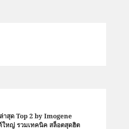
่ล่าสุด Top 2 by Imogene
์ใหญ่ รวมเทคนิค สล็อตสุดฮิต