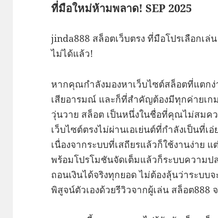
ที่มือใหม่ห้ามพลาด! SEP 2025
jinda888 สล็อตเว็บตรง ที่มือโปรเลือกเล
ไม่ได้แล้ว!
หากคุณกำลังมองหาเว็บไซต์สล็อตที่แตกง่ายจ
เสียอารมณ์ และก็ที่สำคัญต้องมีทุกค่ายเก
วุ่นวาย สล็อต เป็นหนึ่งในชื่อที่คุณไม่สมคว
เว็บไซต์ตรงไม่ผ่านเอเย่นต์ที่กำลังเป็นที่เอ
เนื่องจากระบบที่เสถียรแล้วก็ใช้งานง่าย แต
พร้อมโปรโมชันจัดเต็มแล้วก็ระบบความปลอดภัย
ถอนเงินได้จริงทุกยอด ไม่ต้องลุ้นว่าระบบจ
พิสูจน์ตัวเองด้วยรีวิวจากผู้เล่น สล็อต888 