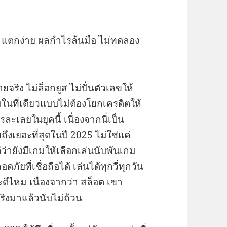
่น แตกง่าย ผลกำไรล้นมือ ไม่ทดลอง
ริง ไม่ล็อกยูส ไม่ปั่นตัวเลขให้
มในที่เดียวแบบไม่ต้องโยกเครดิตให้
รละเลยในยุคนี้ เนื่องจากนี่เป็น
่ยถึงเยอะที่สุดในปี 2025 ไม่ใช่แค่
่ว่ายังมีเกมให้เลือกเล่นนับพันเกม
ที่เชื่อถือได้ เล่นได้ทุกวี่ทุกวัน
ะดีไหม เนื่องจากว่า สล็อต เขา
จริงมาแล้วนับไม่ถ้วน