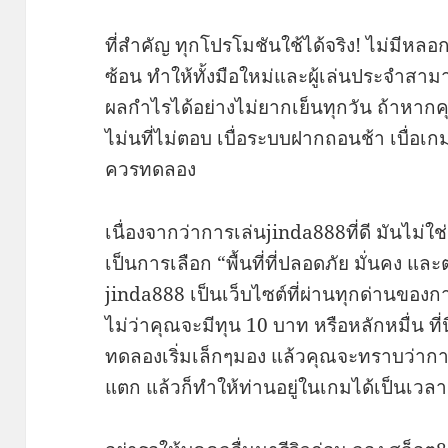
ที่สำคัญ ทุกโปรโมชันใช้ได้จริง! ไม่มีหลอกเ
ซ้อน ทำให้ทั้งมือใหม่และผู้เล่นประจำสา
ผลกำไรได้อย่างไม่ยากเย็นทุกวัน ถ้าหากคุณ
ไม่นที่ไม่ตอบ เบื่อระบบฝากถอนช้า เบื่อเก
ควรทดลอง
เนื่องจากว่าการเล่นjinda888ที่ดี มันไม่ใช่
เป็นการเลือก “พื้นที่ที่ปลอดภัย มั่นคง 
jinda888 เป็นเว็บไซต์ที่ผ่านทุกด่านของก
ไม่ว่าคุณจะมีทุน 10 บาท หรือหลักหมื่น 
ทดลองเริ่มเล็กๆมอง แล้วคุณจะทราบว่าการเ
แตก แล้วก็ทำให้ท่านอยู่ในเกมได้เป็นเวลา