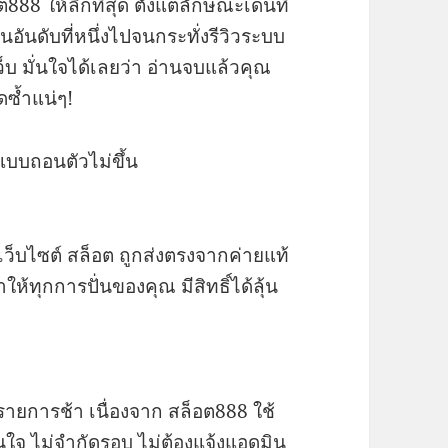
88 ให้ลึกที่สุด ตั้งแต่ลักษณะเด่นที่
่นอันดับที่หนึ่งไปจนกระทั่งรีวิวระบบ
 มั่นใจได้เลยว่า อ่านจบแล้วคุณ
ดซ้ำแน่ๆ!
แบบถอนตัวไม่ขึ้น
ว็บไซต์ สล็อต ถูกส่งตรงจากค่ายแท้
ห้ทุกการปั่นของคุณ มีสิทธิ์ได้ลุ้น
ายการช้า เนื่องจาก สล็อต888 ใช้
ใจ ไม่จำกัดรอบ ไม่ต้องแจ้งแอดมิน