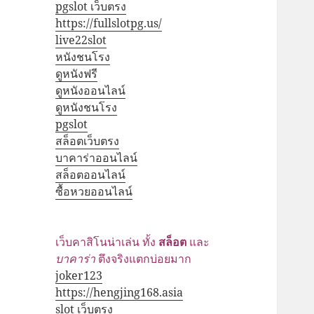
pgslot เว็บตรง
https://fullslotpg.us/
live22slot
หนังชนโรง
ดูหนังฟรี
ดูหนังออนไลน์
ดูหนังชนโรง
pgslot
สล็อตเว็บตรง
บาคาร่าออนไลน์
สล็อตออนไลน์
ซื้อหวยออนไลน์
เว็บคาสิโนน่าเล่น ทั้ง
สล็อต
และ
บาคาร่า
ตึงจริงแตกบ่อยมาก
joker123
https://hengjing168.asia
slot เว็บตรง