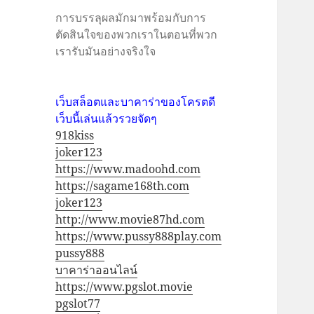
การบรรลุผลมักมาพร้อมกับการ
ตัดสินใจของพวกเราในตอนที่พวก
เรารับมันอย่างจริงใจ
เว็บสล็อตและบาคาร่าของโครตดี
เว็บนี้เล่นแล้วรวยจัดๆ
918kiss
joker123
https://www.madoohd.com
https://sagame168th.com
joker123
http://www.movie87hd.com
https://www.pussy888play.com
pussy888
บาคาร่าออนไลน์
https://www.pgslot.movie
pgslot77