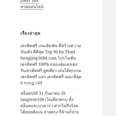
joker slot
หวยออนไลน์
เรื่องล่าสุด
เครดิตฟรี เกมเดิมพัน ที่สร้างความ
บันเทิง ดีที่สุด Top 90 by Thad
hengjing168d.com โปรโมชั่น
เครดิตฟรี 100% กล่องสุ่มเฮงเฮง
รับเครดิตฟรี ยูสเดียว เล่นได้ทุกเกม
เครดิตฟรี แจก เครดิตฟรี เยอะที่สุด
6 กรกฎา 69
สล็อต168 31 กันยายน 26
tangtem168 เว็บเดียวครบ ทั้ง
สล็อตและบาคาร่า ฝากไม่ถึงร้อย
ได้สอยตังแน่ จ่ายตรง กี่ล้านก็จ่าย