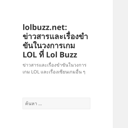
lolbuzz.net:
ข่าวสารและเรื่องขำ
ขันในวงการเกม
LOL ที่ Lol Buzz
ข่าวสารและเรื่องขำขันในวงการ
เกม LOL และเรื่องเซียนเกมอื่น ๆ
ค้นหา
สำหรับ: