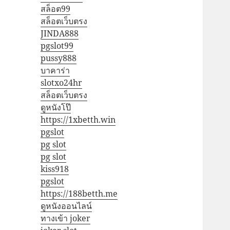
สล็อต99
สล็อตเว็บตรง
JINDA888
pgslot99
pussy888
บาคาร่า
slotxo24hr
สล็อตเว็บตรง
ดูหนังโป๊
https://1xbetth.win
pgslot
pg slot
pg slot
kiss918
pgslot
https://188betth.me
ดูหนังออนไลน์
ทางเข้า joker