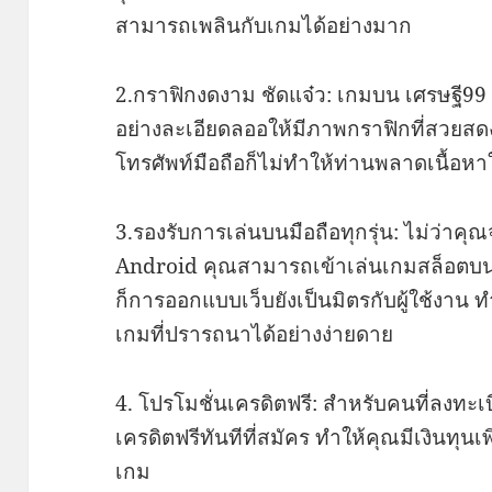
สามารถเพลินกับเกมได้อย่างมาก
2.กราฟิกงดงาม ชัดแจ๋ว: เกมบน เศรษฐี99 เ
อย่างละเอียดลออให้มีภาพกราฟิกที่สวยสด
โทรศัพท์มือถือก็ไม่ทำให้ท่านพลาดเนื้อ
3.รองรับการเล่นบนมือถือทุกรุ่น: ไม่ว่าคุ
Android คุณสามารถเข้าเล่นเกมสล็อตบน 
ก็การออกแบบเว็บยังเป็นมิตรกับผู้ใช้ง
เกมที่ปรารถนาได้อย่างง่ายดาย
4. โปรโมชั่นเครดิตฟรี: สำหรับคนที่ลงทะ
เครดิตฟรีทันทีที่สมัคร ทำให้คุณมีเงินทุนเพ
เกม