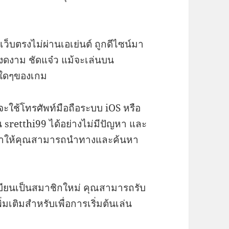
ว็บตรงไม่ผ่านเอเย่นต์ ถูกดีไซน์มา
งดงาม ชัดแจ๋ว แม้จะเล่นบน
หาใดๆของเกม
ณจะใช้โทรศัพท์มือถือระบบ iOS หรือ
sretthi99 ได้อย่างไม่มีปัญหา และ
าน ทำให้คุณสามารถนำทางและค้นหา
เบียนเป็นสมาชิกใหม่ คุณสามารถรับ
ิ่มเติมสำหรับเพื่อการเริ่มต้นเล่น