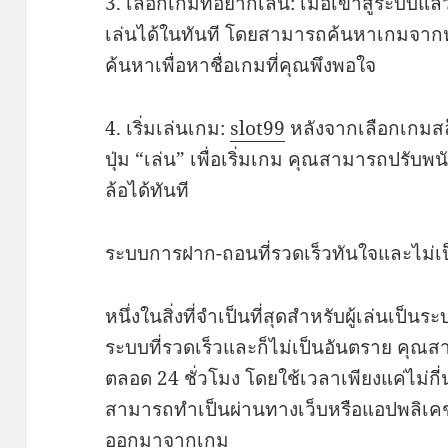
3. เลือกเกมที่อยากเล่น: เมื่อเข้าสู่ระบบ
เล่นได้ในทันที โดยสามารถค้นหาเกมจากห
ค้นหาเพื่อหาชื่อเกมที่คุณพึงพอใจ
4. เริ่มเล่นเกม:
slot99
หลังจากเลือกเกมสล
ปุ่ม “เล่น” เพื่อเริ่มเกม คุณสามารถปรับ
ล้อได้ทันที
ระบบการฝาก-ถอนที่รวดเร็วทันใจและไม่เ
หนึ่งในสิ่งที่จำเป็นที่สุดสำหรับผู้เล่นเป็น
ระบบที่รวดเร็วและก็ไม่เป็นอันตราย คุ
ตลอด 24 ชั่วโมง โดยใช้เวลาเพียงแค่ไม่กี่
สามารถทำเป็นผ่านทางเว็บหรือแอปพลิเคชั
ออกมาจากเกม