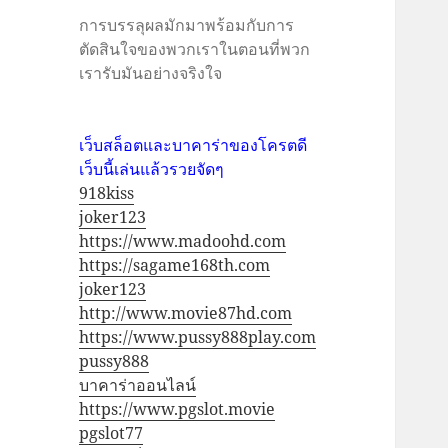
การบรรลุผลมักมาพร้อมกับการ
ตัดสินใจของพวกเราในตอนที่พวก
เรารับมันอย่างจริงใจ
เว็บสล็อตและบาคาร่าของโครตดี
เว็บนี้เล่นแล้วรวยจัดๆ
918kiss
joker123
https://www.madoohd.com
https://sagame168th.com
joker123
http://www.movie87hd.com
https://www.pussy888play.com
pussy888
บาคาร่าออนไลน์
https://www.pgslot.movie
pgslot77