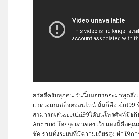
สวัสดีครับทุกคน วันนี้ผมอยากจะมาพูดถึงเ
แวดวงเกมสล็อตออนไลน์ นั่นก็คือ
slot99
ซ
สามารถเล่นsretthi99ได้บนโทรศัพท์มือถือ
Android โดยจุดเด่นของ เว็บแห่งนี้คือ
ชัด รวมทั้งระบบที่มีความเถียรสูง ทำให้ก