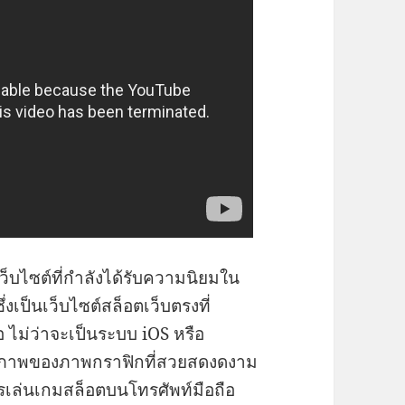
ว็บไซต์ที่กำลังได้รับความนิยมใน
ึ่งเป็นเว็บไซต์สล็อตเว็บตรงที่
 ไม่ว่าจะเป็นระบบ iOS หรือ
คุณภาพของภาพกราฟิกที่สวยสดงดงาม
ารเล่นเกมสล็อตบนโทรศัพท์มือถือ