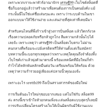
เพราะพวกเราจะพาทัวร์อาณาจักร
เศรษฐี99
เว็บไซต์สล็อตที่
ชื่อก็บอกอยู่แล้วว่าสร้างมาเพื่อคนต้องการเป็นคนมั่งคั่ง แม้
กระนั้นนี่ไม่ใช่แค่ชื่อเล่นๆนะคะ เพราะว่าระบบด้านในเขา
ออกแบบมาให้ใช้งานง่าย และเล่นง่ายที่สุดเท่าที่เคยมีมา
สำหรับคนไหนที่พึ่งก้าวเข้าสู่วงการปั่นสล็อต แล้ววิตกกังวล
เรื่องความปลอดภัยหรือกลัวถูกโกง ลืมความกลัวนั้นไปได้
เลยจ้ะ เพราะเหตุว่า เศรษฐี99 เป็นสล็อตเว็บตรง ไม่ผ่าน
คนกลางที่พร้อมจะเปย์เครดิตฟรีให้ท่านตั้งแต่เริ่มสมัคร!
บทความนี้จะบอกทุกเหตุผลว่าเพราะเหตุใดคุณถึงจำต้องทิ้ง
เว็บไซต์เก่าแล้วพุ่งตัวมาตรงนี้ พร้อมเทคนิคที่มือใหม่ก็ทำ
กำไรได้หลักพันหลักหมื่นต่อวัน เตรียมพร้อมให้พร้อม ด้วย
เหตุว่าความร่ำรวยอยู่เพียงแค่ปลายนิ้วคุณเองจ้ะ
เพราะอะไร sretthi99 ถึงเป็นสรวงสวรรค์ของมือใหม่
การเริ่มต้นอะไรใหม่ๆชอบยากเสมอ แต่ไม่ใช่กับ สล็อต99
ค่ะ ตรงนี้เขาเข้าใจหัวอกคนเพิ่งจะเล่นสล็อตแบบสุดๆก็เลยมี
การปรับเปลี่ยนโครงสร้างเว็บให้เป็นมิตรกับผู้ใช้งานแบบ