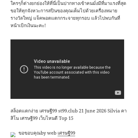
ใครๆก็ต่างยกย่องให้ที่นี่เป็นปากทางเข้าคนมั่งมีที่มาแรงที่สุด
ขอให้ทุกจังหวะการสปินของคุณเต็มไปด้วยเครื่องหมาย
รางวัลใหญ่ แจ็คพอตแตกกระจายทุกรอบ แล้วไปพบกันที่
หน้าเบิกเงินนะคะ!
สล็อตแตกง่าย เศรษฐี99 st99.club 21 June 2026 Silvia คา
สิโน เศรษฐี99 เว็บไหนดี Top 15
ขอขอบคุณby web
เศรษฐี99