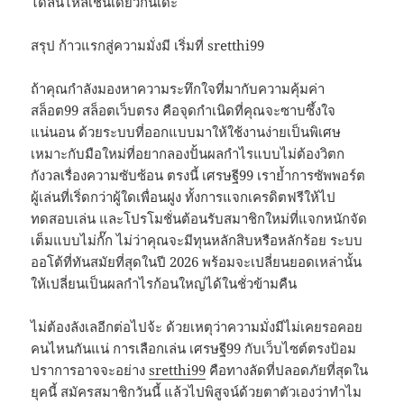
ได้ลื่นไหลเช่นเดียวกันเด๊ะ
สรุป ก้าวแรกสู่ความมั่งมี เริ่มที่ sretthi99
ถ้าคุณกำลังมองหาความระทึกใจที่มากับความคุ้มค่า
สล็อต99 สล็อตเว็บตรง คือจุดกำเนิดที่คุณจะซาบซึ้งใจ
แน่นอน ด้วยระบบที่ออกแบบมาให้ใช้งานง่ายเป็นพิเศษ
เหมาะกับมือใหม่ที่อยากลองปั้นผลกำไรแบบไม่ต้องวิตก
กังวลเรื่องความซับซ้อน ตรงนี้ เศรษฐี99 เราย้ำการซัพพอร์ต
ผู้เล่นที่เริ่ดกว่าผู้ใดเพื่อนฝูง ทั้งการแจกเครดิตฟรีให้ไป
ทดสอบเล่น และโปรโมชั่นต้อนรับสมาชิกใหม่ที่แจกหนักจัด
เต็มแบบไม่กั๊ก ไม่ว่าคุณจะมีทุนหลักสิบหรือหลักร้อย ระบบ
ออโต้ที่ทันสมัยที่สุดในปี 2026 พร้อมจะเปลี่ยนยอดเหล่านั้น
ให้เปลี่ยนเป็นผลกำไรก้อนใหญ่ได้ในชั่วข้ามคืน
ไม่ต้องลังเลอีกต่อไปจ้ะ ด้วยเหตุว่าความมั่งมีไม่เคยรอคอย
คนไหนกันแน่ การเลือกเล่น เศรษฐี99 กับเว็บไซต์ตรงป้อม
ปราการอาจจะอย่าง
sretthi99
คือทางลัดที่ปลอดภัยที่สุดใน
ยุคนี้ สมัครสมาชิกวันนี้ แล้วไปพิสูจน์ด้วยตาตัวเองว่าทำไม