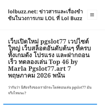
lolbuzz.net: ข่าวสารและเรื่องขำ
ขันในวงการเกม LOL ที่ Lol Buzz
เมนู
และวิด
เจ็ต
เว็บเปิดใหม่ pgslot77 เวปไซต์
ใหญ่ เว็บสล็อตอันดับต้นๆ ที่ครบ
ทั้งเกมดัง โปรแรง และฝากถอน
เร็ว ทดลองเล่น Top 46 by
Marla Pgslot77.art 7
พฤษภาคม 2026 พนัน
ว่ากันว่า นิสัยจริงของเรามักจะโผล่ตอนเล่น pgslot77 มัน
จริงไหมนะ?