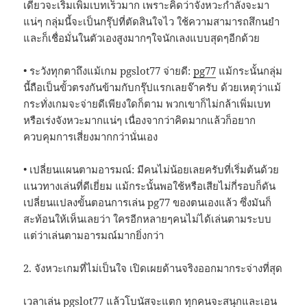
เดียวจะเริ่มเพิ่มเบทเร็วมาก เพราะคิดว่าจังหวะกำลังจะมา
แน่ๆ กลุ่มนี้จะเป็นกรุ๊ปที่ตัดสินใจไว ใช้ความสามารถสึกนยำ
และก็เชื่อมั่นในตัวเองสูงมากๆใจนักเลงแบบสุดๆอีกด้วย
• ระวังทุกตาถึงแม้เกม pgslot77 จ่ายดี:
pg77
แม้กระนั้นกลุ่ม
นี้ถือเป็นขั้วตรงกันข้ามกับกรุ๊ปแรกเลยจ๊าครับ ด้วยเหตุว่าแม้
กระทั่งเกมจะจ่ายดีเพียงใดก็ตาม พวกเขาก็ไม่กล้าเพิ่มเบท
หรือเร่งจังหวะมากแน่ๆ เนื่องจากว่าคิดมากแล้วก็อยาก
ควบคุมการเสี่ยงมากกว่านั่นเอง
• เปลี่ยนแผนตามอารมณ์: มีคนไม่น้อยเลยครับที่เริ่มต้นด้วย
แนวทางเล่นที่ดีเยี่ยม แม้กระนั้นพอใช้หรือเสียไม่กี่รอบก็ดัน
เปลี่ยนแปลงขั้นตอนการเล่น pg77 ของตนเองแล้ว ซึ่งมันก็
สะท้อนให้เห็นเลยว่า ใครอีกหลายๆคนไม่ได้เล่นตามระบบ
แต่ว่าเล่นตามอารมณ์มากยิ่งกว่า
2. จังหวะเกมที่ไม่เป็นใจ เปิดเผยด้านจริงออกมากระจ่างที่สุด
เวลาเล่น pgslot77 แล้วโบนัสจะแตก ทุกคนจะสนุกและเอน