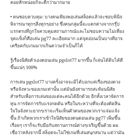
คอยสักหน่อยก็จะดีกว่ามากมาย
• คนชอบควบคุม: บางคนเพียงพอเล่นสล็อตแล้วจะชอบพินิจ
พิจารณาทุกๆสิ่งทุกๆอย่าง ซึ่งคนกลุ่มนี้จะแตกต่างจากกรุ๊ป
แรกตรงที่ถูกใจควบคุมสถานการณ์และไม่ชอบความไม่เที่ยง
จุดแข็งก็คือเล่น pg77 ละเอียดมาก แต่จุดอ่อนเป็นบางทีอาจ
เครียดกับเกมมากเกินความจำเป็นก็ได้
รู้เรื่องนิสัยตัวเองตอนเล่น pgslot77 มากขึ้น ก็เล่นได้ดิบได้ดี
ขึ้นแน่ๆ 100%
การเล่น pgslot77 บางครั้งอาจจะมิได้บอกแค่เรื่องของดวง
หรือจังหวะของเกมเท่านั้น แต่มันยังสามารถสะท้อนนิสัย
สำหรับเพื่อการเล่นของแต่ละคนได้อีกด้วย อีกทั้งเวลาจัดการ
ทุน การจัดการกับแรงกดดัน หรือในระหว่างที่จะต้องตัดสิน
ใจในจังหวะยากๆเราจะเริ่มเห็นตัวตนของพวกเราแจ่มแจ้ง
ขึ้น ถ้าเกิดพวกเราเข้าใจนิสัยของตนตอนเล่น pg77 เพิ่มขึ้น
เรื่อยๆ เราก็จะรับมือกับสถานการณ์ต่างๆเจริญขึ้นด้วย ผม
เชื่อว่าหลังจากนี้ สล็อตจะไม่ใช่เกมที่เล่นสนุกสนาน แต่ว่ามัน