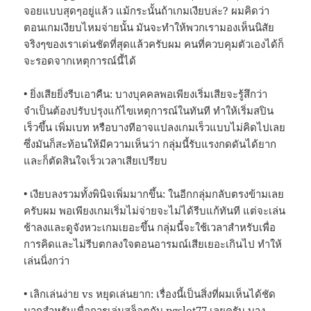
จอยแบบสุดๆอยู่แล้ว แม้กระนั้นถ้าเกมเงียบล่ะ? ผมคิดว่า
ตอนเกมเงียบไหมจ่ายนั้น มันจะทำให้พวกเรามองเห็นนิสัย
จริงๆของเราเด่นชัดที่สุดแล้วครับผม คนที่ควบคุมตัวเองได้ก็
จะรอดจากเหตุการณ์นี้ได้
• ยิ่งเสียยิ่งรีบเอาคืน: บางบุคคลพอเพียงเริ่มเสียจะรู้สึกว่า
จำเป็นต้องปรับปรุงแก้ไขเหตุการณ์ในทันที ทำให้เริ่มสปิน
เร็วขึ้น เพิ่มเบท หรือบางทีอาจแปลงเกมเร็วแบบไม่คิดไปเลย
ซึ่งมันก็สะท้อนให้มีความเห็นว่า กลุ่มนี้รับแรงกดดันได้ยาก
และก็ตัดสินใจเร็วเวลาเสียเปรียบ
• เงียบลงรวมทั้งพินิจเพิ่มมากขึ้น: ในอีกกลุ่มกลับตรงข้ามเลย
ครับผม พอเพียงเกมเริ่มไม่จ่ายจะไม่ได้รีบแก้ทันที แต่จะเล่น
ช้าลงและดูจังหวะเกมเยอะขึ้น กลุ่มนี้จะใช้เวลาสำหรับเพื่อ
การคิดและไม่รีบตกลงใจตอนอารมณ์เสียเยอะเกินไป ทำให้
เล่นนิ่งกว่า
• เลิกเล่นง่าย vs หยุดเล่นยาก: เรื่องนี้เป็นสิ่งที่ผมเห็นได้ชัด
มากสำหรับเพื่อการเล่นสล็อตกับ pgslot77 เลยครับ บาง