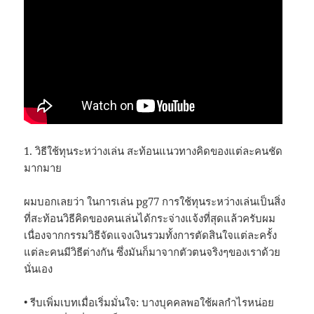
1. วิธีใช้ทุนระหว่างเล่น สะท้อนแนวทางคิดของแต่ละคนชัด
มากมาย
ผมบอกเลยว่า ในการเล่น pg77 การใช้ทุนระหว่างเล่นเป็นสิ่ง
ที่สะท้อนวิธีคิดของคนเล่นได้กระจ่างแจ้งที่สุดแล้วครับผม
เนื่องจากกรรมวิธีจัดแจงเงินรวมทั้งการตัดสินใจแต่ละครั้ง
แต่ละคนมีวิธีต่างกัน ซึ่งมันก็มาจากตัวตนจริงๆของเราด้วย
นั่นเอง
• รีบเพิ่มเบทเมื่อเริ่มมั่นใจ: บางบุคคลพอใช้ผลกำไรหน่อย