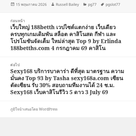
เขียน
ผู้
หมวด
ป้าย
15 พฤษภาคม 2026
Russell Bailey
pg77
pgslot77
เมื่อ
เขียน
หมู่
กำกับ
แนะแนว
ก่อนหน้า
เรื่อง
เว็บใหญ่ 188betth เวปไซต์แตกง่าย เว็บเดียว
เรื่อง
ครบทุกเกมเดิมพัน สล็อต คาสิโนสด กีฬา และ
ก่อน
โปรโมชันจัดเต็ม ใหม่ล่าสุด Top 9 by Erlinda
หน้า:
188betths.com 4 กรกฎาคม 69 คาสิโน
ต่อไป
Sexy168 บริการบาคาร่า ดีที่สุด มาตรฐาน ความ
เรื่อง
มั่นคง Top 93 by Tasha sexy168a.com เซียน
ต่อ
ตัดเซียน รับ 30% สอบถามทีมงานได้ 24 ช.ม.
ไป:
Sexy168 เว็บคาสิโนรีวิว 5 ดาว 3 July 69
ภูมิใจนำเสนอโดย WordPress