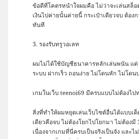
ข้อดีที่โคตรหนำใจผมคือ ไม่ว่าจะเล่นสล็
เงินไปค่ายนั้นค่ายนี้ กระเป๋าเดียวจบ ต้อ
ทันที
3. รองรับทรูวอเลท
ผมไม่ได้ใช้บัญชีธนาคารหลักเล่นพนัน แต
ระบบ ฝากเร็ว ถอนง่าย ไม่โดนหัก ไม่โดน
เกมในเว็บ teenoi69 มีครบแบบไม่ต้องไปห
สิ่งที่ทำให้ผมหยุดเล่นเว็บไซต์อื่นได้แบบเ
เดียวคือจบ ไม่ต้องโยกไปโยกมา ไม่ต้องมี 3
เนื่องจากเกมที่นี่ครบเป็นจริงเป็นจัง และไ