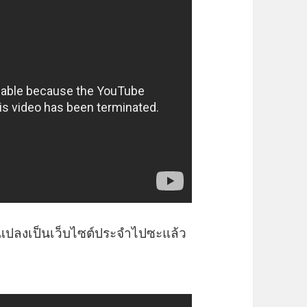
ต่แปลงเป็นเว็บไซต์ประจำไปซะแล้ว