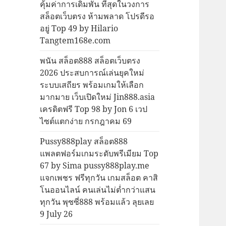
คุ้มค่าการเดิมพัน ที่สุดในวงการ
สล็อตเว็บตรง ห้ามพลาด โปรดีรอ
อยู่ Top 49 by Hilario
Tangtem168e.com
พนัน สล็อต888 สล็อตเว็บตรง
2026 ประสบการณ์เล่นยุคใหม่
ระบบเสถียร พร้อมเกมให้เลือก
มากมาย เว็บเปิดใหม่ Jin888.asia
เครดิตฟรี Top 98 by Jon 6 เวป
ไซต์แตกง่าย กรกฎาคม 69
Pussy888play สล็อต888
แพลตฟอร์มเกมระดับพรีเมียม Top
67 by Sima pussy888play.me
แจกเพชร ฟรีทุกวัน เกมสล็อต คาสิ
โนออนไลน์ คนเล่นไม่ต่ำกว่าแสน
ทุกวัน พุซซี่888 พร้อมแล้ว ลุยเลย
9 July 26