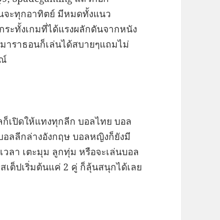
จะทุกอาทิตย์ มีหมดทั้งแนว
ะทั้งเกมที่ได้แรงผลักดันจากหนัง
มุนมาราธอนก็เล่นได้สบายๆแถมไม่
ณ์
อลก็เปิดให้แทงทุกลีก บอลไทย บอล
ลลีกล่างอังกฤษ บอลหญิงก็ยังมี
งเวลา เตะมุม ลูกทุ่ม หรือจะเล่นบอล
็ปเริ่มต้นแค่ 2 คู่ ก็ลุ้นสนุกได้เลย