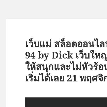
เว็บแม่ สล็อตออนไลน
94 by Dick เว็บใหญ่
ให้สนุกและไม่หัวร้อ
เริ่มได้เลย 21 พฤศจ