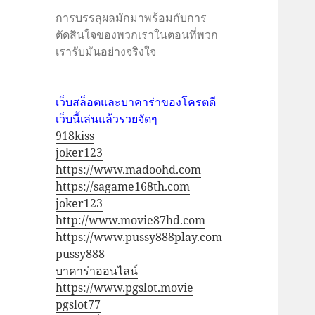
การบรรลุผลมักมาพร้อมกับการ
ตัดสินใจของพวกเราในตอนที่พวก
เรารับมันอย่างจริงใจ
เว็บสล็อตและบาคาร่าของโครตดี
เว็บนี้เล่นแล้วรวยจัดๆ
918kiss
joker123
https://www.madoohd.com
https://sagame168th.com
joker123
http://www.movie87hd.com
https://www.pussy888play.com
pussy888
บาคาร่าออนไลน์
https://www.pgslot.movie
pgslot77