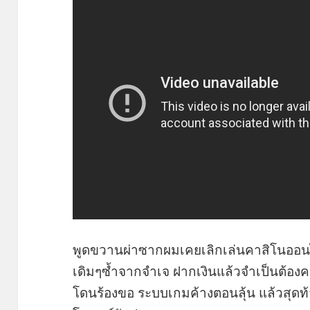
พูดขวานผ่าซากผมเคยเลิกเล่นคาสิโนออนไ
เดิมๆซ้ำจากจำเจ ฝากเงินแล้วจำเป็นต้องค
โดนร้องขอ ระบบเกมค้างตอนลุ้น แล้วสุดท้