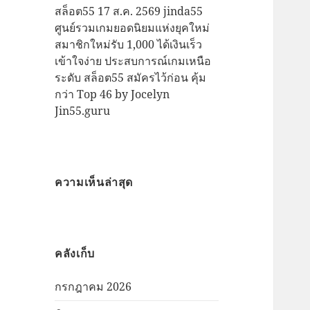
สล็อต55 17 ส.ค. 2569 jinda55
ศูนย์รวมเกมยอดนิยมแห่งยุคใหม่
สมาชิกใหม่รับ 1,000 ได้เงินเร็ว
เข้าใจง่าย ประสบการณ์เกมเหนือ
ระดับ สล็อต55 สมัครไว้ก่อน คุ้ม
กว่า Top 46 by Jocelyn
Jin55.guru
ความเห็นล่าสุด
คลังเก็บ
กรกฎาคม 2026