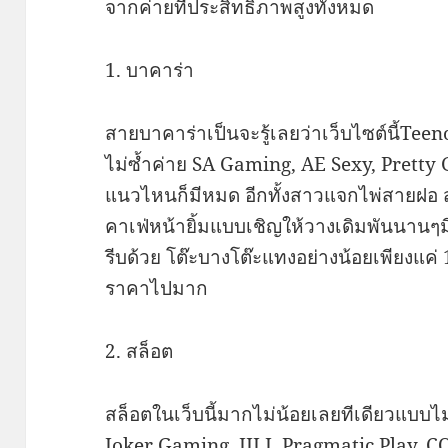
จากค่ายที่ประสิทธิภาพสูงทั้งหมด
1. บาคาร่า
สายบาคาร่าเป็นจะรู้เลยว่าเว็บไซต์นี้Tee
ไม่ซ้ำค่าย SA Gaming, AE Sexy, Prett
แนวไหนก็มีหมด อีกทั้งสาวแจกไพ่สายฝอ ส
คาเฟ่หน้ายิ้มแบบเชิญให้วางเดิมพันนานๆม
รีบด้วย โต๊ะบางโต๊ะแทงอย่างน้อยเพียงแค
ราคาไปมาก
2. สล็อต
สล็อตในเว็บนี้มากไม่น้อยเลยทีเดียวแบบไ
Joker Gaming, JILI, Pragmatic Play, C