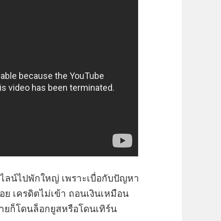
ลน์ไปพักใหญ่ เพราะเบื่อกับปัญหา
อย เครดิตไม่เข้า ถอนเงินเหมือน
ายก็โดนล็อกยูสหรือโดนเทิร์น