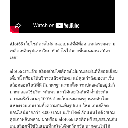
Alot66 เว็บไซต์ตรงไม่ผ่านเอเย่นต์ที่ดีที่สุด แหล่งรวมความ
เพลิดเพลินรูปแบบใหม่ ทำกำไรได้มากขึ้นแน่นอน สมัคร
เลย!
alot66 มาแล้ว! สล็อตเว็บไซต์ตรงไม่ผ่านเอเย่นต์ที่ยอดเยี่ยม
เดี๋ยวนี้ พร้อมให้บริการแล้วครับผม แม้คุณกำลังมองหาเว็บ
สล็อตออนไลน์ที่ดี มีมาตรฐานรวมทั้งความปลอดภัยอยู่ล่ะก็
มาทดลองใช้บริการกับพวกเราได้เลยในทันที ค้ำประกัน
ความตรึงใจแน่ๆ 100% ด้วยเว็บตรงมาตรฐานระดับโลก
แหล่งรวมเกมรวมทั้งความบันเทิงรูปแบบใหม่ เกมสล็อต
ออนไลน์มากกว่า 3,000 เกมบนเว็บไซต์ อัดแน่นไปด้วยเกม
คุณภาพล้นหลาม มาพร้อม alot666 เครดิตฟรี สนุกสนานกับ
เกมสล็อตที่ใช่ในแบบที่ถูกใจได้ทุกวี่ทุกวัน หากคุณไม่ได้