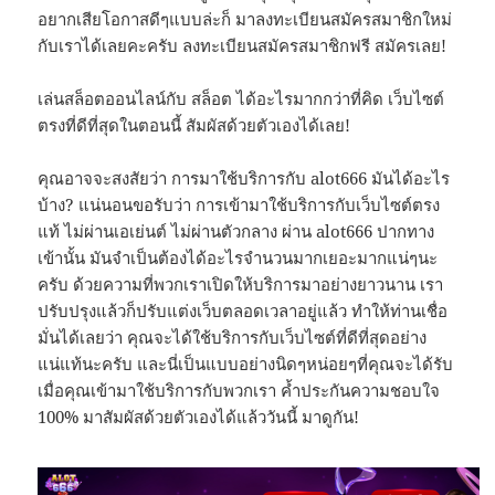
อยากเสียโอกาสดีๆแบบล่ะก็ มาลงทะเบียนสมัครสมาชิกใหม่
กับเราได้เลยคะครับ ลงทะเบียนสมัครสมาชิกฟรี สมัครเลย!
เล่นสล็อตออนไลน์กับ สล็อต ได้อะไรมากกว่าที่คิด เว็บไซต์
ตรงที่ดีที่สุดในตอนนี้ สัมผัสด้วยตัวเองได้เลย!
คุณอาจจะสงสัยว่า การมาใช้บริการกับ alot666 มันได้อะไร
บ้าง? แน่นอนขอรับว่า การเข้ามาใช้บริการกับเว็บไซต์ตรง
แท้ ไม่ผ่านเอเย่นต์ ไม่ผ่านตัวกลาง ผ่าน alot666 ปากทาง
เข้านั้น มันจำเป็นต้องได้อะไรจำนวนมากเยอะมากแน่ๆนะ
ครับ ด้วยความที่พวกเราเปิดให้บริการมาอย่างยาวนาน เรา
ปรับปรุงแล้วก็ปรับแต่งเว็บตลอดเวลาอยู่แล้ว ทำให้ท่านเชื่อ
มั่นได้เลยว่า คุณจะได้ใช้บริการกับเว็บไซต์ที่ดีที่สุดอย่าง
แน่แท้นะครับ และนี่เป็นแบบอย่างนิดๆหน่อยๆที่คุณจะได้รับ
เมื่อคุณเข้ามาใช้บริการกับพวกเรา ค้ำประกันความชอบใจ
100% มาสัมผัสด้วยตัวเองได้แล้ววันนี้ มาดูกัน!