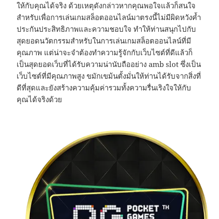
ให้กับคุณได้จริง ด้วยเหตุดังกล่าวหากคุณพอใจแล้วก็สนใจ
สำหรับเพื่อการเล่นเกมสล็อตออนไลน์มาตรงนี้ไม่มีผิดหวังค้ำ
ประกันประสิทธิภาพและความชอบใจ ทำให้ท่านสนุกไปกับ
สุดยอดนวัตกรรมสำหรับในการเล่นเกมสล็อตออนไลน์ที่มี
คุณภาพ แต่น่าจะจำต้องทำความรู้จักกับเว็บไซต์ที่ดีแล้วก็
เป็นสุดยอดเว็บที่ได้รับความน่านับถืออย่าง amb slot ซึ่งเป็น
เว็บไซต์ที่มีคุณภาพสูง ขมักเขม้นตั้งมั่นให้ท่านได้รับจากสิ่งที่
ดีที่สุดและยังสร้างความคุ้มค่ารวมทั้งความรื่นเริงใจให้กับ
คุณได้จริงด้วย