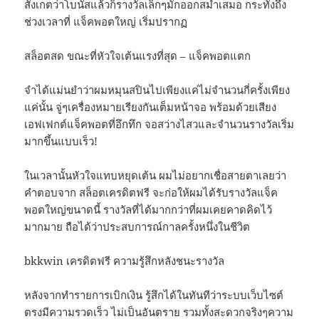
สังเกตว่าโบนัสแล้วก็รางวัลเล็กๆมักออกสม่ำเสมอ กระทั่งถึง
ช่วงเวลาที่ แจ็คพอตใหญ่ เริ่มปรากฏ
สล็อตสด ขณะที่หัวใจเต้นแรงที่สุด – แจ็คพอตแตก
จำได้แม่นยำว่าผมหมุนสปินไปเพียงแค่ไม่จำนวนกี่ครั้งเพียง
แค่นั้น จู่ๆเครื่องหมายเรียงกันเต็มหน้าจอ พร้อมด้วยเสียง
เอฟเฟกต์แจ็คพอตที่อึกทึก จอสว่างไสวและจำนวนรางวัลเริ่ม
มากขึ้นแบบเร็ว!
ในเวลานั้นหัวใจแทบหยุดเต้น ผมไม่อยากเชื่อสายตาเลยว่า
คำตอบจาก สล็อตเครดิตฟรี จะก่อให้ผมได้รับรางวัลแจ็ค
พอตใหญ่ขนาดนี้ รางวัลที่ได้มากกว่าที่ผมเคยคาดคิดไว้
มากมาย ถือได้ว่าประสบการณ์กาลครั้งหนึ่งในชีวิต
bkkwin เครดิตฟรี ความรู้สึกหลังชนะรางวัล
หลังจากทำรายการเบิกเงิน รู้สึกได้ในทันทีว่าระบบเว็บไซต์
ตรงมีความรวดเร็ว ไม่เป็นอันตราย รวมทั้งสะดวกจริงๆความ