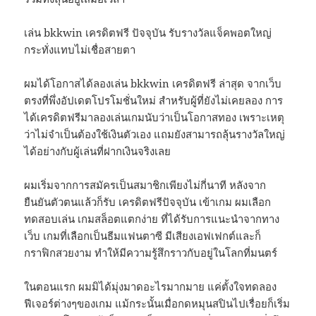
เล่น bkkwin เครดิตฟรี ปัจจุบัน รับรางวัลแจ็คพอตใหญ่
กระทั่งแทบไม่เชื่อสายตา
ผมได้โอกาสได้ลองเล่น bkkwin เครดิตฟรี ล่าสุด จากเว็บ
ตรงที่พึ่งอัปเดตโปรโมชั่นใหม่ สำหรับผู้ที่ยังไม่เคยลอง การ
ได้เครดิตฟรีมาลองเล่นเกมนับว่าเป็นโอกาสทอง เพราะเหตุ
ว่าไม่จำเป็นต้องใช้เงินตัวเอง แถมยังสามารถลุ้นรางวัลใหญ่
ได้อย่างกับผู้เล่นที่ฝากเงินจริงเลย
ผมเริ่มจากการสมัครเป็นสมาชิกเพียงไม่กี่นาที หลังจาก
ยืนยันตัวตนแล้วก็รับ เครดิตฟรีปัจจุบัน เข้าเกม ผมเลือก
ทดสอบเล่น เกมสล็อตแตกง่าย ที่ได้รับการแนะนำจากทาง
เว็บ เกมที่เลือกเป็นธีมแฟนตาซี มีเสียงเอฟเฟกต์และก็
กราฟิกสวยงาม ทำให้มีความรู้สึกราวกับอยู่ในโลกที่มนตร์
ในตอนแรก ผมมิได้มุ่งมาดอะไรมากมาย แค่ตั้งใจทดลอง
ฟีเจอร์ต่างๆของเกม แม้กระนั้นเมื่อกดหมุนสปินไปเรื่อยก็เริ่ม