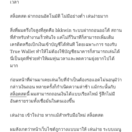
เวลา
สล็อตสด ฝากถอนอัตโนมัติ ไม่มีอย่างต่ำ เล่นง่ายมาก
สิ่งที่ผมตรึงใจสูงที่สุดคือ bkkwin ระบบฝากถอนออโต้ สถาน
ที่สำหรับทำงานเร็วทันใจ แค่ไม่กี่วินาทีก็สามารถเพิ่มเติม
เครดิตหรือเบิกเงินเข้าบัญชีได้ทันที โดยเฉพาะการ รองรับ
True Wallet ทำให้ไม่ต้องใช้บัญชีธนาคารก็สามารถเล่นได้
นี่เป็นจุดที่ช่วยทำให้ผมทุ่นเวลาและลดความยุ่งยากไปได้
มาก
ก่อนหน้าที่ผ่านมาเคยเล่นเว็บที่จำเป็นต้องรอแอดไม่นอนุมัว่า
กล่าวเงินถอน หลายครั้งก็กำเนิดความล่าช้า แม้กระนั้นกับ
สล็อตสด
นี้ ผมสามารถถอนเงินได้แบบเรียลไทม์ รู้สึกไม่มี
อันตรายรวมทั้งเชื่อมั่นในตนเองขึ้น
เล่นง่าย เข้าใจง่าย หากแม้สำหรับมือใหม่ สล็อตสด
ผมสังเกตว่าหน้าเว็บไซต์ถูกวางแบบมาให้ เล่นง่าย ระบบเมนู