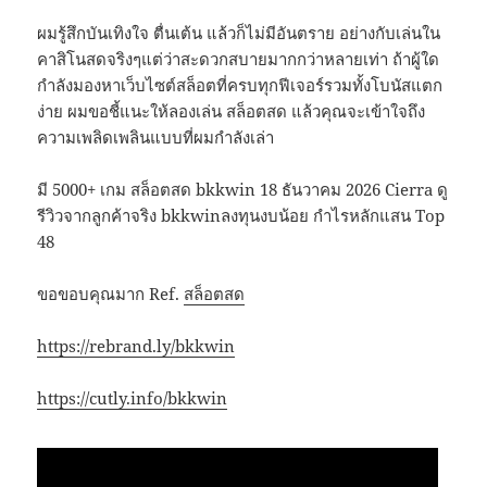
ผมรู้สึกบันเทิงใจ ตื่นเต้น แล้วก็ไม่มีอันตราย อย่างกับเล่นใน
คาสิโนสดจริงๆแต่ว่าสะดวกสบายมากกว่าหลายเท่า ถ้าผู้ใด
กำลังมองหาเว็บไซต์สล็อตที่ครบทุกฟีเจอร์รวมทั้งโบนัสแตก
ง่าย ผมขอชี้แนะให้ลองเล่น สล็อตสด แล้วคุณจะเข้าใจถึง
ความเพลิดเพลินแบบที่ผมกำลังเล่า
มี 5000+ เกม สล็อตสด bkkwin 18 ธันวาคม 2026 Cierra ดู
รีวิวจากลูกค้าจริง bkkwinลงทุนงบน้อย กำไรหลักแสน Top
48
ขอขอบคุณมาก Ref.
สล็อตสด
https://rebrand.ly/bkkwin
https://cutly.info/bkkwin