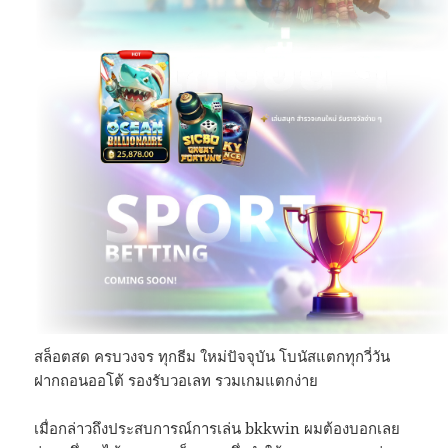
สล็อตสด ครบวงจร ทุกธีม ใหม่ปัจจุบัน โบนัสแตกทุกวี่วัน
ฝากถอนออโต้ รองรับวอเลท รวมเกมแตกง่าย
เมื่อกล่าวถึงประสบการณ์การเล่น bkkwin ผมต้องบอกเลย