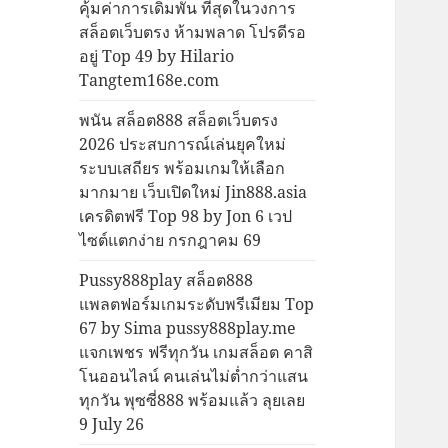
คุ้มค่าการเดิมพัน ที่สุดในวงการ
สล็อตเว็บตรง ห้ามพลาด โปรดีรอ
อยู่ Top 49 by Hilario
Tangtem168e.com
พนัน สล็อต888 สล็อตเว็บตรง
2026 ประสบการณ์เล่นยุคใหม่
ระบบเสถียร พร้อมเกมให้เลือก
มากมาย เว็บเปิดใหม่ Jin888.asia
เครดิตฟรี Top 98 by Jon 6 เวป
ไซต์แตกง่าย กรกฎาคม 69
Pussy888play สล็อต888
แพลตฟอร์มเกมระดับพรีเมียม Top
67 by Sima pussy888play.me
แจกเพชร ฟรีทุกวัน เกมสล็อต คาสิ
โนออนไลน์ คนเล่นไม่ต่ำกว่าแสน
ทุกวัน พุซซี่888 พร้อมแล้ว ลุยเลย
9 July 26