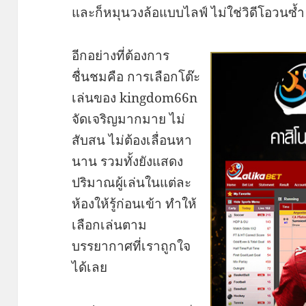
และก็หมุนวงล้อแบบไลฟ์ ไม่ใช่วิดีโอวนซ้ำ
อีกอย่างที่ต้องการ
ชื่นชมคือ การเลือกโต๊ะ
เล่นของ kingdom66n
จัดเจริญมากมาย ไม่
สับสน ไม่ต้องเลื่อนหา
นาน รวมทั้งยังแสดง
ปริมาณผู้เล่นในแต่ละ
ห้องให้รู้ก่อนเข้า ทำให้
เลือกเล่นตาม
บรรยากาศที่เราถูกใจ
ได้เลย