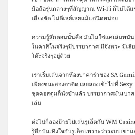
มือถือรุ่นกลางๆที่สัญญาณ Wi-Fi ก็ไม่ได้
เสียงชัด ไม่ดีเลย์เลยแม้แต่นิดหน่อย
ความรู้สึกตอนนั้นคือ มันไม่ใช่แค่เล่นพนัน
ในคาสิโนจริงๆมีบรรยากาศ มีจังหวะ มีเสียง
โต๊ะจริงๆอยู่ด้วย
เราเริ่มเล่นจากห้องบาคาร่าของ SA Gami
เพียงชนะสองตาติด เลยลองเข้าไปที่ Sexy B
ชุดคอสตูมก็นั่งขำแล้ว บรรยากาศมันเบาสม
เล่น
ต่อไปก็ลองย้ายไปเล่นรูเล็ตกับ WM Casin
รู้สึกบันเทิงใจกับรูเล็ต เพราะว่าระบบเขา