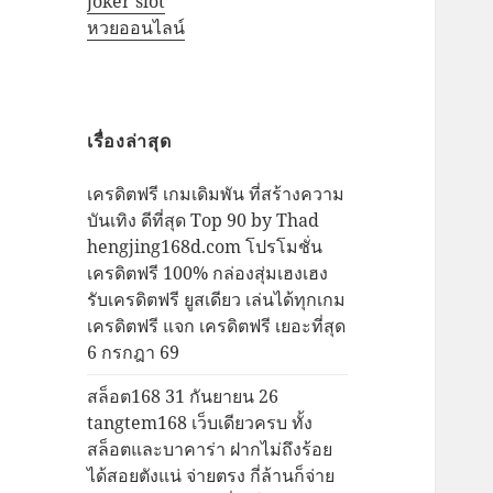
joker slot
หวยออนไลน์
เรื่องล่าสุด
เครดิตฟรี เกมเดิมพัน ที่สร้างความ
บันเทิง ดีที่สุด Top 90 by Thad
hengjing168d.com โปรโมชั่น
เครดิตฟรี 100% กล่องสุ่มเฮงเฮง
รับเครดิตฟรี ยูสเดียว เล่นได้ทุกเกม
เครดิตฟรี แจก เครดิตฟรี เยอะที่สุด
6 กรกฎา 69
สล็อต168 31 กันยายน 26
tangtem168 เว็บเดียวครบ ทั้ง
สล็อตและบาคาร่า ฝากไม่ถึงร้อย
ได้สอยตังแน่ จ่ายตรง กี่ล้านก็จ่าย