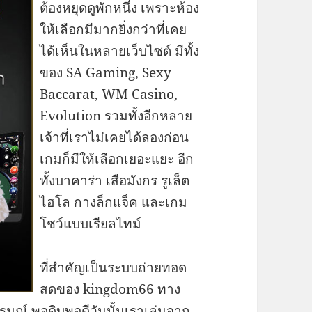
ต้องหยุดดูพักหนึ่ง เพราะห้อง
ให้เลือกมีมากยิ่งกว่าที่เคย
ได้เห็นในหลายเว็บไซต์ มีทั้ง
ของ SA Gaming, Sexy
Baccarat, WM Casino,
Evolution รวมทั้งอีกหลาย
เจ้าที่เราไม่เคยได้ลองก่อน
เกมก็มีให้เลือกเยอะแยะ อีก
ทั้งบาคาร่า เสือมังกร รูเล็ต
ไฮโล กางล็กแจ็ค และเกม
โชว์แบบเรียลไทม์
ที่สำคัญเป็นระบบถ่ายทอด
สดของ kingdom66 ทาง
ารมณ์ พอดิบพอดีวันนั้นเราเล่นจาก