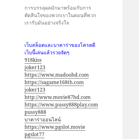
การบรรลุผลมักมาพร้อมกับการ
ตัดสินใจของพวกเราในตอนที่พวก
เรารับมันอย่างจริงใจ
เว็บสล็อตและบาคาร่าของโครตดี
เว็บนี้เล่นแล้วรวยจัดๆ
918kiss
joker123
https://www.madoohd.com
https://sagame168th.com
joker123
http://www.movie87hd.com
https://www.pussy888play.com
pussy888
บาคาร่าออนไลน์
https://www.pgslot.movie
pgslot77