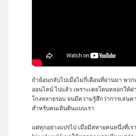
ถ้าย้อนกลับไปเมื่อไม่กี่เดือนที่ผ่านมา พว
ออนไลน์ ไปแล้ว เพราะเคยโดนหลอกให้ฝา
โกงหลายรอบ จนมีความรู้สึกว่าการเล่นคาส
สำหรับคนเดินดินแบบเรา
แต่ทุกอย่างแปรไป เมื่อมีสหายคนหนึ่งที่เร