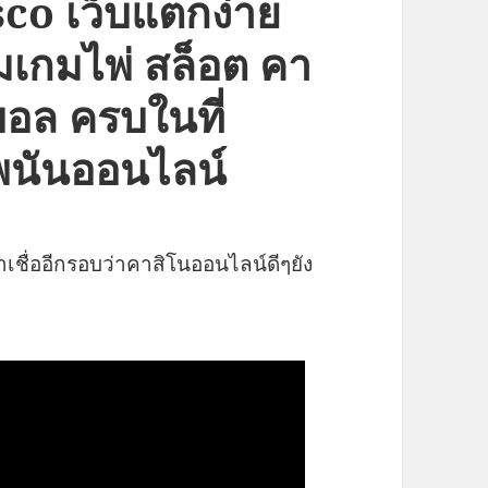
co เว็บแตกง่าย
เกมไพ่ สล็อต คา
อล ครบในที่
 พนันออนไลน์
เชื่ออีกรอบว่าคาสิโนออนไลน์ดีๆยัง