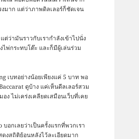
แรงมาก แต่ว่าภาพดิลเลอร์ก็ชัดเจน
 แต่ว่ามันราวกับเรากำลังเข้าไปนั่ง
ไพ่กระทบโต๊ะ และก็มีผู้เล่นร่วม
ng เบทอย่างน้อยเพียงแค่ 5 บาท พอ
accarat ดูบ้าง แค่เห็นดีลเลอร์สวม
อง ไม่เคร่งเคลียดเสมือนเว็บที่เคย
o บอกเลยว่าเป็นครั้งแรกที่พวกเรา
แสดงสถิติย้อนหลังไว้ละเอียดมาก