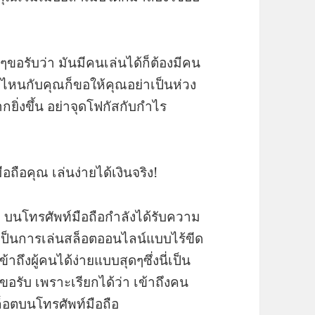
ๆขอรับว่า มันมีคนเล่นได้ก็ต้องมีคน
บบไหนกับคุณก็ขอให้คุณอย่าเป็นห่วง
ยิ่งขึ้น อย่าจุดโฟกัสกับกำไร
ถือคุณ เล่นง่ายได้เงินจริง!
ต บนโทรศัพท์มือถือกำลังได้รับความ
ันเป็นการเล่นสล็อตออนไลน์แบบไร้ขีด
ถึงผู้คนได้ง่ายแบบสุดๆซึ่งนี่เป็น
ะขอรับ เพราะเรียกได้ว่า เข้าถึงคน
ล็อตบนโทรศัพท์มือถือ