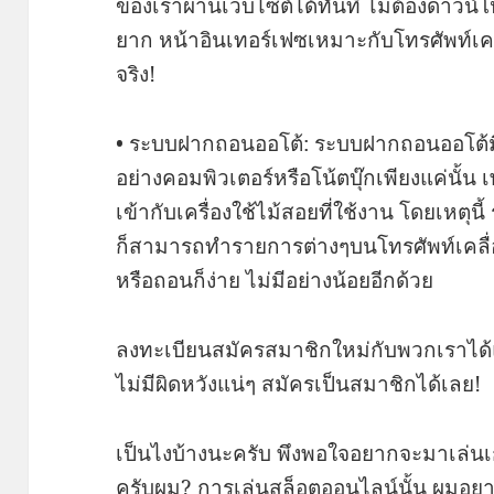
ของเราผ่านเว็บไซต์ได้ทันที ไม่ต้องดาวน์โ
ยาก หน้าอินเทอร์เฟซเหมาะกับโทรศัพท์เคลื่
จริง!
• ระบบฝากถอนออโต้: ระบบฝากถอนออโต้มิ
อย่างคอมพิวเตอร์หรือโน้ตบุ๊กเพียงแค่นั้น
เข้ากับเครื่องใช้ไม้สอยที่ใช้งาน โดยเหต
ก็สามารถทำรายการต่างๆบนโทรศัพท์เคลื่อน
หรือถอนก็ง่าย ไม่มีอย่างน้อยอีกด้วย
ลงทะเบียนสมัครสมาชิกใหม่กับพวกเราได้แล
ไม่มีผิดหวังแน่ๆ สมัครเป็นสมาชิกได้เลย!
เป็นไงบ้างนะครับ พึงพอใจอยากจะมาเล่นเ
ครับผม? การเล่นสล็อตออนไลน์นั้น ผมอยา