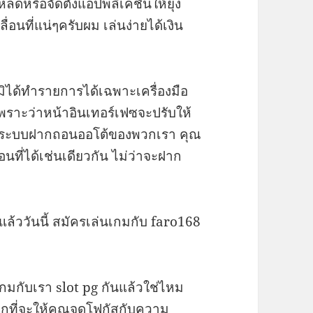
หลดหรือจัดตั้งแอปพลิเคชันให้ยุ่ง
อนที่แน่ๆครับผม เล่นง่ายได้เงิน
ได้ทำรายการได้เฉพาะเครื่องมือ
 เพราะว่าหน้าอินเทอร์เฟซจะปรับให้
ุนี้ ระบบฝากถอนออโต้ของพวกเรา คุณ
ที่ได้เช่นเดียวกัน ไม่ว่าจะฝาก
้ววันนี้ สมัครเล่นเกมกับ faro168
กมกับเรา slot pg กันแล้วใช่ไหม
กที่จะให้คุณจุดโฟกัสกับความ