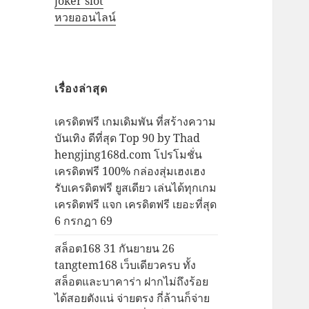
joker slot
หวยออนไลน์
เรื่องล่าสุด
เครดิตฟรี เกมเดิมพัน ที่สร้างความ
บันเทิง ดีที่สุด Top 90 by Thad
hengjing168d.com โปรโมชั่น
เครดิตฟรี 100% กล่องสุ่มเฮงเฮง
รับเครดิตฟรี ยูสเดียว เล่นได้ทุกเกม
เครดิตฟรี แจก เครดิตฟรี เยอะที่สุด
6 กรกฎา 69
สล็อต168 31 กันยายน 26
tangtem168 เว็บเดียวครบ ทั้ง
สล็อตและบาคาร่า ฝากไม่ถึงร้อย
ได้สอยตังแน่ จ่ายตรง กี่ล้านก็จ่าย