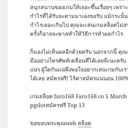
สนุกสนานของเกมให้เยอะขึ้นเรื่อยๆ เพรา
กำไรที่ได้รับจะตามมาเองขอรับ แม้กระนั
กำไรเยอะเกินไป คุณจะเล่นเกมสล็อตไม่สนุ
ครั้งก็อาจจะพาลทำให้วิธีการทำผลกำไร
ก็มองไม่เห็นผลอีกด้วยครับ นอกจากนี้ คุณ
มืออย่างโทรศัพท์เคลื่อนที่ได้เลยจ๊ะนะครั
แน่ๆ ผู้ใดกันแน่พึงพอใจอยากเล่นเกมกับเ
ได้เลย สมัครฟรี! ไร้ค่าสมัครแน่นอน 100
เกมสล็อต faro168 Faro168.co 5 March 2
pgslotสมัครฟรี Top 13
ขอขอบพระคุณweb
สล็อต