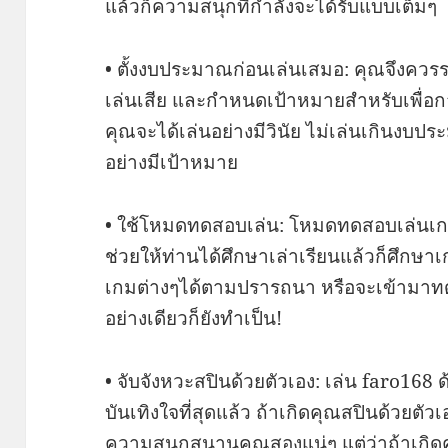
แล้วก็ความสนุกที่กำลังจะได้รับแบบเต็มๆ
• ตั้งงบประมาณก่อนเล่นเสมอ: คุณจึงควรร
เล่นเสีย และกำหนดเป้าหมายสำหรับเพื่อก
คุณจะได้เล่นอย่างมีวินัย ไม่เล่นเกินงบประ
อย่างมีเป้าหมาย
• ใช้โหมดทดสอบเล่น: โหมดทดสอบเล่นเก
ช่วยให้ท่านได้ศึกษาเล่าเรียนแล้วก็ศึกษา
เกมต่างๆได้ตามปรารถนา หรือจะเข้ามาทด
อย่างเดียวก็ยังทำเป็น!
• จับจังหวะสปินด้วยตัวเอง: เล่น faro168
บันเทิงใจที่สุดแล้ว ถ้าเกิดคุณสปินด้วยตัวเ
ความสนุกสนานคูณสองแน่ๆ แต่ว่าถ้าเกิดคุณ