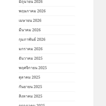
มิถุนายน 2026
พฤษภาคม 2026
เมษายน 2026
มีนาคม 2026
กุมภาพันธ์ 2026
มกราคม 2026
ธันวาคม 2025
พฤศจิกายน 2025
ตุลาคม 2025
กันยายน 2025
สิงหาคม 2025
กรกฎาคม 2025