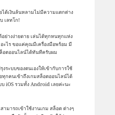
ายได้เงินล้นหลามไม่มีความแตกต่าง
ับ เลทโก!
อย่างง่ายดาย เล่นได้ทุกหนทุกแห่ง
ำอะไร ขอแค่คุณมีเครื่องมือพร้อม มี
สล็อตออนไลน์ได้ทันทีครับผม
บปรุงระบบของตนเองให้เข้ากับการใช้
พื่อทุกคนเข้าถึงเกมสล็อตออนไลน์ได้
ระบบ iOS รวมทั้ง Android เลยค่ะนะ
สามารถเข้าใช้งานเกม สล็อต ต่างๆ