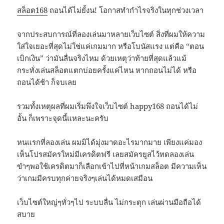
สล็อต168
ถอนได้ไม่ยั้งน! โอกาสทำกำไรจริงในทุกช่วงเวลา
จากประสบการณ์ที่ลองเล่นมาหลายเว็บไซต์ สิ่งที่ผมให้ความ
ใส่ใจเยอะที่สุดไม่ใช่แค่เกมมาก หรือโบนัสแรง แต่คือ “ตอน
เบิกเงิน” ว่ามันลื่นจริงไหม ด้วยเหตุว่าท้ายที่สุดแล้วแม้
กระทั่งเล่นสล็อตแตกบ่อยครั้งแค่ไหน หากถอนไม่ได้ หรือ
ถอนได้ช้า ก็จบเลย
รวมทั้งเหตุผลที่ผมเริ่มพึงใจเว็บไซต์ happy168 ถอนได้ไม่
อั้น ก็เพราะจุดนี้แหละนะครับ
หนแรกที่ลองเล่น ผมมิได้มุ่งมาดอะไรมากมาย เพียงแค่มอง
เห็นโปรสมัครใหม่มีเครดิตฟรี เลยสมัครยูสไว้ทดลองเล่น
ขำๆพอใช้เครดิตมาก็เลือกเข้าไปที่หน้าเกมสล็อต มีความเห็น
ว่าเกมมีครบทุกค่ายจริงๆเล่นได้หมดเสมือน
เว็บไซต์ใหญ่ๆทั่วๆไป ระบบลื่น ไม่กระตุก เล่นผ่านมือถือได้
สบาย