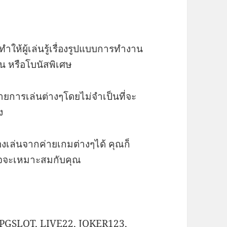
ำให้ผู้เล่นรู้เรื่องรูปแบบการทำงาน
ิน หรือโบนัสพิเศษ
ยการเล่นต่างๆโดยไม่จำเป็นที่จะ
ง
องเล่นจากค่ายเกมต่างๆได้ คุณก็
าจจะเหมาะสมกับคุณ
 PGSLOT, LIVE22, JOKER123,