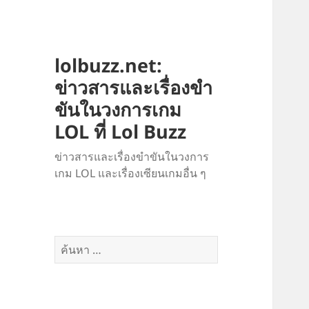
lolbuzz.net:
ข่าวสารและเรื่องขำ
ขันในวงการเกม
LOL ที่ Lol Buzz
ข่าวสารและเรื่องขำขันในวงการ
เกม LOL และเรื่องเซียนเกมอื่น ๆ
ค้นหา
สำหรับ: