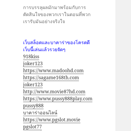
การบรรลุผลมักมาพร้อมกับการ
ตัดสินใจของพวกเราในตอนที่พวก
เรารับมันอย่างจริงใจ
เว็บสล็อตและบาคาร่าของโครตดี
เว็บนี้เล่นแล้วรวยจัดๆ
918kiss
joker123
https://www.madoohd.com
https://sagame168th.com
joker123
http://www.movie87hd.com
https://www.pussy888play.com
pussy888
บาคาร่าออนไลน์
https://www.pgslot.movie
pgslot77