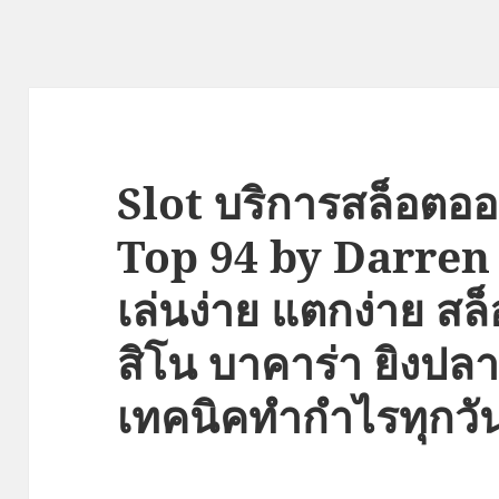
Slot บริการสล็อตออ
Top 94 by Darren
เล่นง่าย แตกง่าย ส
สิโน บาคาร่า ยิงปล
เทคนิคทำกำไรทุกวัน