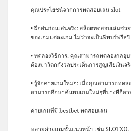
คุณประโยชน์จากการทดสอบเล่น slot
• ฝึกฝนก่อนเล่นจริง: สล็อตทดสอบเล่นช่วยท
ของเกมแต่ละเกม ไม่ว่าจะเป็นฟีพบร์ฟรีสป
• ทดลองวิธีการ: คุณสามารถทดลองกลอุบา
ต้องมาวิตกกังวลประเด็นการสูญเสียเงินจริ
• รู้จักค่ายเกมใหม่ๆ: เมื่อคุณสามารถทดล
สามารถศึกษาค้นพบเกมใหม่ๆที่บางทีก็อ
ค่ายเกมที่มี bestbet ทดสอบเล่น
หลายค่ายเกมชั้นแนวหน้า เช่น SLOTXO,