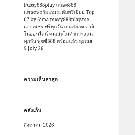
Pussy888play สล็อต888
แพลตฟอร์มเกมระดับพรีเมียม Top
67 by Sima pussy888play.me
แจกเพชร ฟรีทุกวัน เกมสล็อต คาสิ
โนออนไลน์ คนเล่นไม่ต่ำกว่าแสน
ทุกวัน พุซซี่888 พร้อมแล้ว ลุยเลย
9 July 26
ความเห็นล่าสุด
คลังเก็บ
สิงหาคม 2026