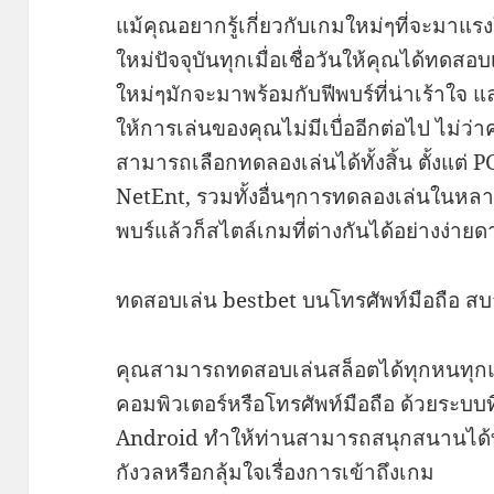
แม้คุณอยากรู้เกี่ยวกับเกมใหม่ๆที่จะมาแ
ใหม่ปัจจุบันทุกเมื่อเชื่อวันให้คุณได้ทด
ใหม่ๆมักจะมาพร้อมกับฟีพบร์ที่น่าเร้าใจ แล
ให้การเล่นของคุณไม่มีเบื่ออีกต่อไป ไม่
สามารถเลือกทดลองเล่นได้ทั้งสิ้น ตั้งแต่ 
NetEnt, รวมทั้งอื่นๆการทดลองเล่นในหล
พบร์แล้วก็สไตล์เกมที่ต่างกันได้อย่างง่ายด
ทดสอบเล่น bestbet บนโทรศัพท์มือถือ สบา
คุณสามารถทดสอบเล่นสล็อตได้ทุกหนทุกแห
คอมพิวเตอร์หรือโทรศัพท์มือถือ ด้วยระบบที
Android ทำให้ท่านสามารถสนุกสนานได้ทุก
กังวลหรือกลุ้มใจเรื่องการเข้าถึงเกม