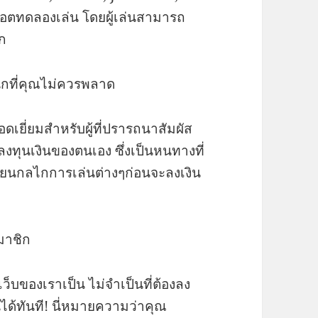
ล็อตทดลองเล่น โดยผู้เล่นสามารถ
วก
กที่คุณไม่ควรพลาด
อดเยี่ยมสำหรับผู้ที่ปรารถนาสัมผัส
ทุนเงินของตนเอง ซึ่งเป็นหนทางที่
รียนกลไกการเล่นต่างๆก่อนจะลงเงิน
มาชิก
ว็บของเราเป็น ไม่จำเป็นที่ต้องลง
ได้ทันที! นี่หมายความว่าคุณ