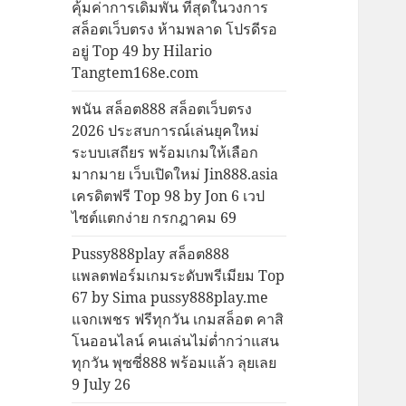
คุ้มค่าการเดิมพัน ที่สุดในวงการ
สล็อตเว็บตรง ห้ามพลาด โปรดีรอ
อยู่ Top 49 by Hilario
Tangtem168e.com
พนัน สล็อต888 สล็อตเว็บตรง
2026 ประสบการณ์เล่นยุคใหม่
ระบบเสถียร พร้อมเกมให้เลือก
มากมาย เว็บเปิดใหม่ Jin888.asia
เครดิตฟรี Top 98 by Jon 6 เวป
ไซต์แตกง่าย กรกฎาคม 69
Pussy888play สล็อต888
แพลตฟอร์มเกมระดับพรีเมียม Top
67 by Sima pussy888play.me
แจกเพชร ฟรีทุกวัน เกมสล็อต คาสิ
โนออนไลน์ คนเล่นไม่ต่ำกว่าแสน
ทุกวัน พุซซี่888 พร้อมแล้ว ลุยเลย
9 July 26