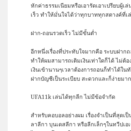
หักค่าธรรมเนียมหรือเอารัดเอาเปรียบผู้เล
เร็ว ทำให้มั่นใจได้ว่าทุกบาททุกสตางค์ที่เ
ฝาก-ถอนรวดเร็ว ไม่มีขั้นต่ำ
อีกหนึ่งเรื่องที่ประทับใจมากคือ ระบบฝากถอ
ทำให้ผมสามารถเติมเงินเท่าใดก็ได้ ไม่ต้อ
เงินเข้านานๆเวลาต้องการถอนก็ทำได้ในทันที
ฝากบัญชีเป็นระเบียบ สะดวกและก็ง่ายมา
UFA11k เล่นได้ทุกลีก ไม่มีข้อจำกัด
สำหรับคอบอลอย่างผม เรื่องจำเป็นที่สุดเป็น 
ลาลีกา บุนเดสลีกา หรือลีกเล็กๆในทวีปเอเ