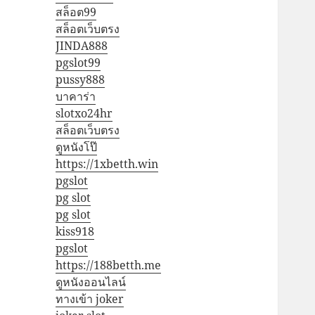
สล็อต99
สล็อตเว็บตรง
JINDA888
pgslot99
pussy888
บาคาร่า
slotxo24hr
สล็อตเว็บตรง
ดูหนังโป๊
https://1xbetth.win
pgslot
pg slot
pg slot
kiss918
pgslot
https://188betth.me
ดูหนังออนไลน์
ทางเข้า joker