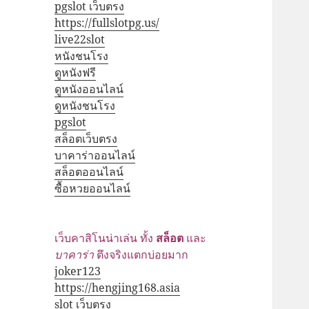
pgslot เว็บตรง
https://fullslotpg.us/
live22slot
หนังชนโรง
ดูหนังฟรี
ดูหนังออนไลน์
ดูหนังชนโรง
pgslot
สล็อตเว็บตรง
บาคาร่าออนไลน์
สล็อตออนไลน์
ซื้อหวยออนไลน์
เว็บคาสิโนน่าเล่น ทั้ง
สล็อต
และ
บาคาร่า
ตึงจริงแตกบ่อยมาก
joker123
https://hengjing168.asia
slot เว็บตรง