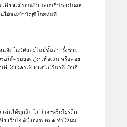
่น เพียงแค่ถอนเงิน ระบบก็ประเมินผล
ล่นได้จะเข้าบัญชีโดยทันที
นอัตโนมัติและไม่มีขั้นต่ำ ซึ่งช่วย
งรอให้ครบยอดสูงๆเพื่อเล่น หรือคอย
 ใช้เวลาเพียงแต่ไม่กี่นาที เงินก็
ก
เล่นได้ทุกลีก ไม่ว่าจะพรีเมียร์ลีก
ชีย เว็บไซต์นี้รองรับหมด ทำให้ผม