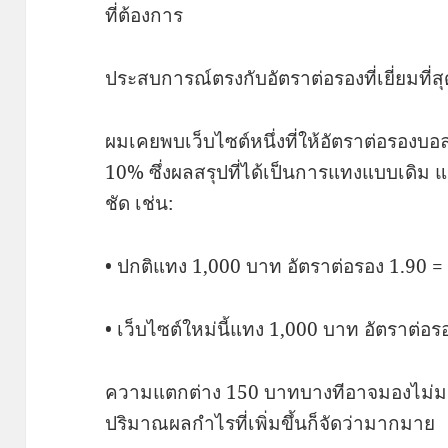
ที่ต้องการ
ประสบการณ์ตรงกับอัตราต่อรองที่เยี่ยมที่
ผมเคยพบเว็บไซต์หนึ่งที่ให้อัตราต่อรองบอลย
10% ซึ่งผลสรุปที่ได้เป็นการแทงแบบเดิม แต
ชัด เช่น:
• ปกติแทง 1,000 บาท อัตราต่อรอง 1.90 
• เว็บไซต์ใหม่นี้แทง 1,000 บาท อัตราต่
ความแตกต่าง 150 บาทบางทีอาจมองไม่มาก
ปริมาณผลกำไรที่เพิ่มขึ้นก็จัดว่ามากมาย