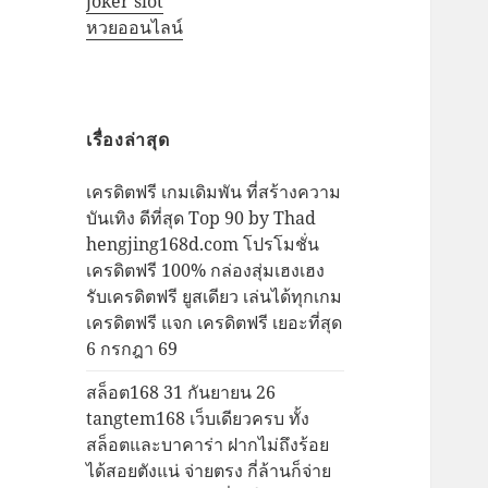
joker slot
หวยออนไลน์
เรื่องล่าสุด
เครดิตฟรี เกมเดิมพัน ที่สร้างความ
บันเทิง ดีที่สุด Top 90 by Thad
hengjing168d.com โปรโมชั่น
เครดิตฟรี 100% กล่องสุ่มเฮงเฮง
รับเครดิตฟรี ยูสเดียว เล่นได้ทุกเกม
เครดิตฟรี แจก เครดิตฟรี เยอะที่สุด
6 กรกฎา 69
สล็อต168 31 กันยายน 26
tangtem168 เว็บเดียวครบ ทั้ง
สล็อตและบาคาร่า ฝากไม่ถึงร้อย
ได้สอยตังแน่ จ่ายตรง กี่ล้านก็จ่าย