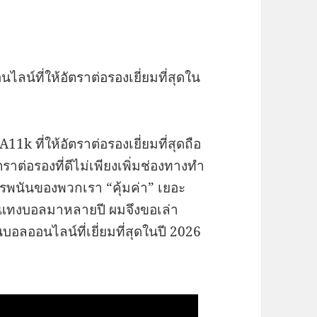
น์ที่ให้อัตราต่อรองเยี่ยมที่สุดใน
 ที่ให้อัตราต่อรองเยี่ยมที่สุดถือ
ตราต่อรองที่ดีไม่เพียงเพิ่มช่องทางทำ
ารพนันของพวกเรา “คุ้มค่า” เยอะ
ารแทงบอลมาหลายปี ผมจึงขอเล่า
ลออนไลน์ที่เยี่ยมที่สุดในปี 2026