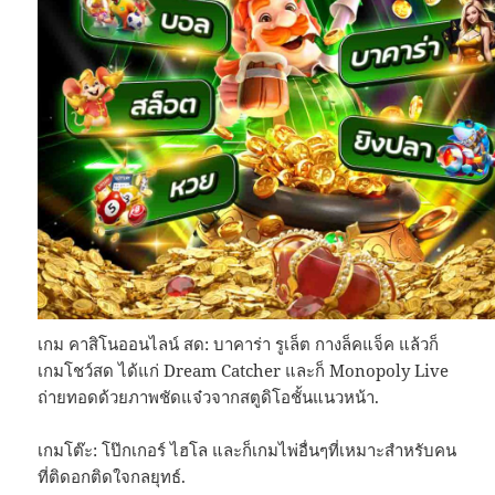
เกม คาสิโนออนไลน์ สด: บาคาร่า รูเล็ต กางล็คแจ็ค แล้วก็
เกมโชว์สด ได้แก่ Dream Catcher และก็ Monopoly Live
ถ่ายทอดด้วยภาพชัดแจ๋วจากสตูดิโอชั้นแนวหน้า.
เกมโต๊ะ: โป๊กเกอร์ ไฮโล และก็เกมไพ่อื่นๆที่เหมาะสำหรับคน
ที่ติดอกติดใจกลยุทธ์.