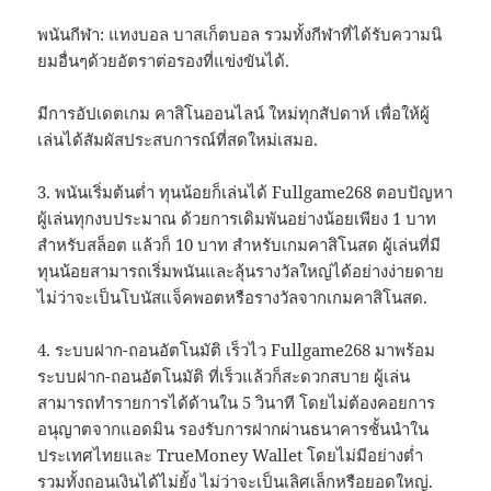
พนันกีฬา: แทงบอล บาสเก็ตบอล รวมทั้งกีฬาที่ได้รับความนิ
ยมอื่นๆด้วยอัตราต่อรองที่แข่งขันได้.
มีการอัปเดตเกม คาสิโนออนไลน์ ใหม่ทุกสัปดาห์ เพื่อให้ผู้
เล่นได้สัมผัสประสบการณ์ที่สดใหม่เสมอ.
3. พนันเริ่มต้นต่ำ ทุนน้อยก็เล่นได้ Fullgame268 ตอบปัญหา
ผู้เล่นทุกงบประมาณ ด้วยการเดิมพันอย่างน้อยเพียง 1 บาท
สำหรับสล็อต แล้วก็ 10 บาท สำหรับเกมคาสิโนสด ผู้เล่นที่มี
ทุนน้อยสามารถเริ่มพนันและลุ้นรางวัลใหญ่ได้อย่างง่ายดาย
ไม่ว่าจะเป็นโบนัสแจ็คพอตหรือรางวัลจากเกมคาสิโนสด.
4. ระบบฝาก-ถอนอัตโนมัติ เร็วไว Fullgame268 มาพร้อม
ระบบฝาก-ถอนอัตโนมัติ ที่เร็วแล้วก็สะดวกสบาย ผู้เล่น
สามารถทำรายการได้ด้านใน 5 วินาที โดยไม่ต้องคอยการ
อนุญาตจากแอดมิน รองรับการฝากผ่านธนาคารชั้นนำใน
ประเทศไทยและ TrueMoney Wallet โดยไม่มีอย่างต่ำ
รวมทั้งถอนเงินได้ไม่ยั้ง ไม่ว่าจะเป็นเลิศเล็กหรือยอดใหญ่.