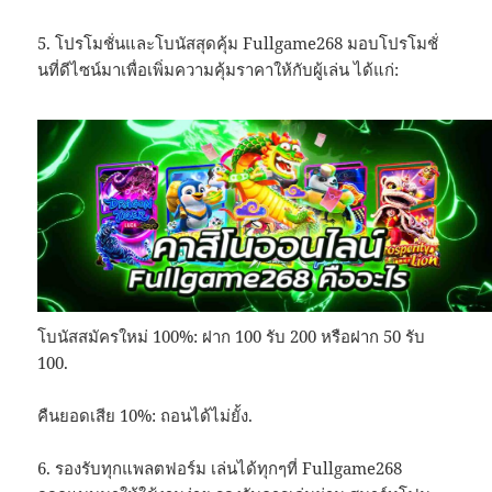
5. โปรโมชั่นและโบนัสสุดคุ้ม Fullgame268 มอบโปรโมชั่
นที่ดีไซน์มาเพื่อเพิ่มความคุ้มราคาให้กับผู้เล่น ได้แก่:
โบนัสสมัครใหม่ 100%: ฝาก 100 รับ 200 หรือฝาก 50 รับ
100.
คืนยอดเสีย 10%: ถอนได้ไม่ยั้ง.
6. รองรับทุกแพลตฟอร์ม เล่นได้ทุกๆที่ Fullgame268