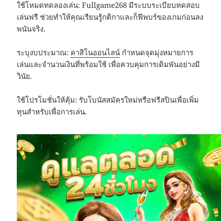
ใช้โหมดทดลองเล่น: Fullgame268 มีระบบระเบียบทดสอบ
เล่นฟรี ช่วยทำให้คุณเรียนรู้กติกาและก็ฟีพบร์ของเกมก่อนลง
พนันจริง.
ระบุงบประมาณ:
คาสิโนออนไลน์
กำหนดจุดมุ่งหมายการ
เล่นและจำนวนเงินที่พร้อมใช้ เพื่อควบคุมการเดิมพันอย่างมี
วินัย.
ใช้โปรโมชั่นให้คุ้ม: รับโบนัสสมัครใหม่หรือฟรีสปินเพื่อเพิ่ม
ทุนสำหรับเพื่อการเล่น.