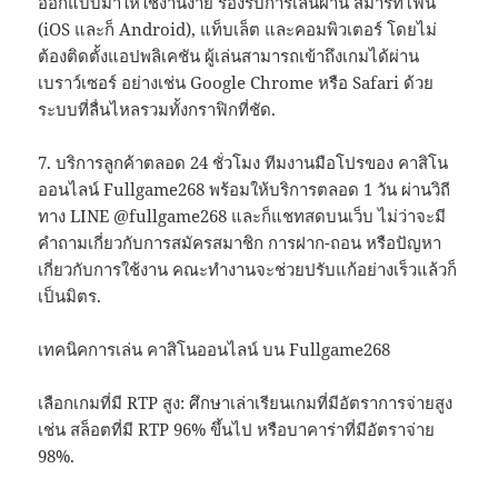
ออกแบบมาให้ใช้งานง่าย รองรับการเล่นผ่าน สมาร์ทโฟน
(iOS และก็ Android), แท็บเล็ต และคอมพิวเตอร์ โดยไม่
ต้องติดตั้งแอปพลิเคชัน ผู้เล่นสามารถเข้าถึงเกมได้ผ่าน
เบราว์เซอร์ อย่างเช่น Google Chrome หรือ Safari ด้วย
ระบบที่ลื่นไหลรวมทั้งกราฟิกที่ชัด.
7. บริการลูกค้าตลอด 24 ชั่วโมง ทีมงานมือโปรของ คาสิโน
ออนไลน์ Fullgame268 พร้อมให้บริการตลอด 1 วัน ผ่านวิถี
ทาง LINE @fullgame268 และก็แชทสดบนเว็บ ไม่ว่าจะมี
คำถามเกี่ยวกับการสมัครสมาชิก การฝาก-ถอน หรือปัญหา
เกี่ยวกับการใช้งาน คณะทำงานจะช่วยปรับแก้อย่างเร็วแล้วก็
เป็นมิตร.
เทคนิคการเล่น คาสิโนออนไลน์ บน Fullgame268
เลือกเกมที่มี RTP สูง: ศึกษาเล่าเรียนเกมที่มีอัตราการจ่ายสูง
เช่น สล็อตที่มี RTP 96% ขึ้นไป หรือบาคาร่าที่มีอัตราจ่าย
98%.