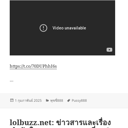
https://t.co/70DUPhhI6s
…
เขียน
หมวด
ป้าย
1 กุมภาพันธ์ 2025
พุซซี่888
Pussy888
เมื่อ
หมู่
กำกับ
lolbuzz.net: ข่าวสารและเรื่อง