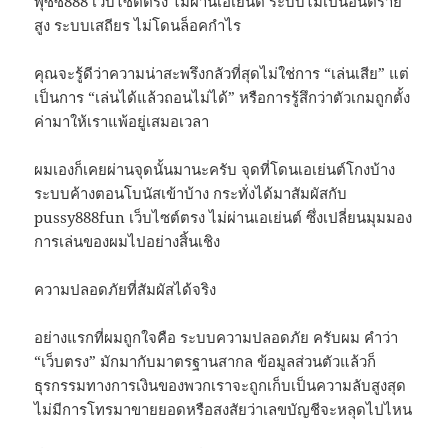
พุซซี่888 เว็บไซต์ตรง ไม่ผ่านเอเย่นต์ ระบบไม่เป็นอันตราย
สูง ระบบเสถียร ไม่โดนล็อคกำไร
คุณจะรู้ดีว่าความน่าสะพรึงกลัวที่สุดไม่ใช่การ “เล่นเสีย” แต่
เป็นการ “เล่นได้แล้วถอนไม่ได้” หรือการรู้สึกว่าตัวเกมถูกตั้ง
ค่ามาให้เราแพ้อยู่เสมอเวลา
ผมเองก็เคยผ่านจุดนั้นมานะครับ จุดที่โดนเอเย่นต์โกงบ้าง
ระบบค้างตอนโบนัสเข้าบ้าง กระทั่งได้มาสัมผัสกับ
pussy888fun เว็บไซต์ตรง ไม่ผ่านเอเย่นต์ ซึ่งเปลี่ยนมุมมอง
การเล่นของผมไปอย่างสิ้นเชิง
ความปลอดภัยที่สัมผัสได้จริง
อย่างแรกที่ผมถูกใจคือ ระบบความปลอดภัย ครับผม คำว่า
“เว็บตรง” มักมากับมาตรฐานสากล ข้อมูลส่วนตัวแล้วก็
ธุรกรรมทางการเงินของพวกเราจะถูกเก็บเป็นความลับสูงสุด
ไม่มีการโทรมาขายยอดหรือสงสัยว่าเลขบัญชีจะหลุดไปไหน