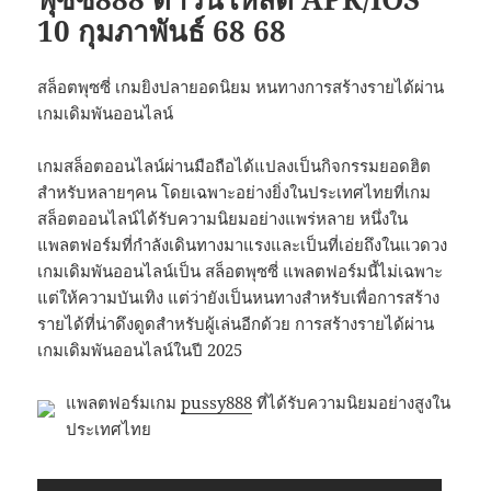
10 กุมภาพันธ์ 68 68
สล็อตพุซซี่ เกมยิงปลายอดนิยม หนทางการสร้างรายได้ผ่าน
เกมเดิมพันออนไลน์
เกมสล็อตออนไลน์ผ่านมือถือได้แปลงเป็นกิจกรรมยอดฮิต
สำหรับหลายๆคน โดยเฉพาะอย่างยิ่งในประเทศไทยที่เกม
สล็อตออนไลน์ได้รับความนิยมอย่างแพร่หลาย หนึ่งใน
แพลตฟอร์มที่กำลังเดินทางมาแรงและเป็นที่เอ่ยถึงในแวดวง
เกมเดิมพันออนไลน์เป็น สล็อตพุซซี่ แพลตฟอร์มนี้ไม่เฉพาะ
แต่ให้ความบันเทิง แต่ว่ายังเป็นหนทางสำหรับเพื่อการสร้าง
รายได้ที่น่าดึงดูดสำหรับผู้เล่นอีกด้วย การสร้างรายได้ผ่าน
เกมเดิมพันออนไลน์ในปี 2025
แพลตฟอร์มเกม
pussy888
ที่ได้รับความนิยมอย่างสูงใน
ประเทศไทย