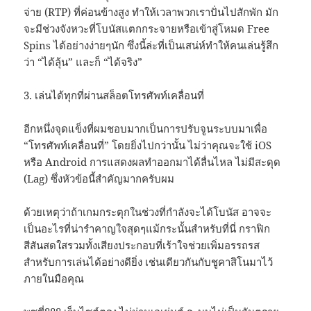
จ่าย (RTP) ที่ค่อนข้างสูง ทำให้เวลาพวกเราปั่นไปสักพัก มัก
จะมีช่วงจังหวะที่โบนัสแตกกระจายหรือเข้าสู่โหมด Free
Spins ได้อย่างง่ายๆนัก ซึ่งนี้ล่ะที่เป็นเสน่ห์ทำให้คนเล่นรู้สึก
ว่า “ได้ลุ้น” และก็ “ได้จริง”
3. เล่นได้ทุกที่ผ่านสล็อตโทรศัพท์เคลื่อนที่
อีกหนึ่งจุดแข็งที่ผมชอบมากเป็นการปรับจูนระบบมาเพื่อ
“โทรศัพท์เคลื่อนที่” โดยยิ่งไปกว่านั้น ไม่ว่าคุณจะใช้ iOS
หรือ Android การแสดงผลทำออกมาได้ลื่นไหล ไม่มีสะดุด
(Lag) ซึ่งหัวข้อนี้สำคัญมากครับผม
ด้วยเหตุว่าถ้าเกมกระตุกในช่วงที่กำลังจะได้โบนัส อาจจะ
เป็นอะไรที่น่ารำคาญใจสุดๆแม้กระนั้นสำหรับที่นี่ กราฟิก
สีสันสดใสรวมทั้งเสียงประกอบที่เร้าใจช่วยเพิ่มอรรถรส
สำหรับการเล่นได้อย่างดียิ่ง เช่นเดียวกันกับชูคาสิโนมาไว้
ภายในมือคุณ