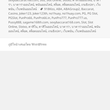
sexybaccarat168.com
,
Slot
,
Slot Online
,
Slotxo
,
คาสิโนออนไลน์
,
บาคา
ร่า
,
บาคาร่าออนไลน์
,
พนันออนไลน์
,
สล็อต
,
สล็อตออนไลน์
,
เกมยิงปลา
,
เว็บ
ป้าย
พนัน
,
เว็บพนันออนไลน์
918Kiss
,
ABA
,
ABAGroup2
,
Baccarat
,
กำกับ
Casino
,
Joker123
,
Joker123th
,
no1huay
,
no1huay.com
,
PG
,
PG Slot
,
PGSlot
,
PunPro66
,
PunPro66.in
,
PunPro777
,
PunPro777.us
,
Pussy888
,
sagame168th.com
,
sexybaccarat168.com
,
Slot
,
Slot
Online
,
Slotxo
,
คาสิโน
,
คาสิโนออนไลน์
,
บาคาร่า
,
บาคาร่าออนไลน์
,
พนัน
ออนไลน์
,
สล็อต
,
สล็อตออนไลน์
,
เกมยิงปลา
,
เว็บพนัน
,
เว็บพนันออนไลน์
ภูมิใจนำเสนอโดย WordPress