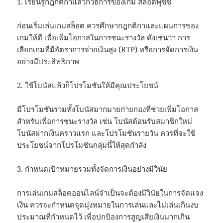
1. เรียนรู้กฎกติกาแล้วก็วิธีการของเกม สล็อตพุซซี่
ก่อนเริ่มเล่นเกมสล็อต ควรศึกษากฎกติกาและแผนการของ
เกมให้ดี เพื่อเพิ่มโอกาสในการชนะรางวัล ดังเช่นว่า การ
เลือกเกมที่มีอัตราการจ่ายเงินสูง (RTP) หรือการจัดการเงิน
อย่างมีประสิทธิภาพ
2. ใช้โบนัสแล้วก็โปรโมชันให้มีคุณประโยชน์
มีโปรโมชันรวมทั้งโบนัสมากมายก่ายกองที่ช่วยเพิ่มโอกาส
สำหรับเพื่อการชนะรางวัล เช่น โบนัสต้อนรับสมาชิกใหม่
โบนัสฝากเงินคราวแรก และโปรโมชันรายวัน ควรที่จะใช้
ประโยชน์จากโปรโมชันกลุ่มนี้ให้สุดกำลัง
3. กำหนดเป้าหมายรวมทั้งจัดการเงินอย่างมีวินัย
การเล่นเกมสล็อตออนไลน์จำเป็นจะต้องมีวินัยในการจัดแจง
เงิน ควรจะกำหนดจุดมุ่งหมายในการเล่นและไม่เล่นเกินงบ
ประมาณที่กำหนดไว้ เพื่อปกป้องการสูญเสียเงินมากเกิน