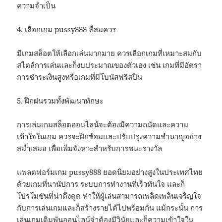
ความจำเป็น
4. เลือกเกม pussy888 ที่สมควร
มีเกมสล็อตให้เลือกเล่นมากมาย ควรเลือกเกมที่เหมาะสมกับ
สไตล์การเล่นและก็งบประมาณของตัวเอง เช่น เกมที่มีอัตรา
การชำระเงินสูงหรือเกมที่มีโบนัสฟรีสปิน
5. ฝึกฝนรวมทั้งพัฒนาทักษะ
การเล่นเกมสล็อตออนไลน์จะต้องมีความถนัดและความ
เข้าใจในเกม ควรจะฝึกซ้อมและปรับปรุงความชำนาญอย่าง
สม่ำเสมอ เพื่อเพิ่มจังหวะสำหรับการชนะรางวัล
แพลตฟอร์มเกม pussy888 ยอดนิยมอย่างสูงในประเทศไทย
ด้วยเกมที่นานัปการ ระบบการทำงานที่เร็วทันใจ และก็
โปรโมชันที่น่าดึงดูด ทำให้ผู้เล่นสามารถเพลิดเพลินเจริญใจ
กับการเล่นเกมและก็สร้างรายได้ไปพร้อมกัน แม้กระนั้น การ
เล่นเกมเดิมพันออนไลน์จำต้องมีวินัยและก็ความเข้าใจใน