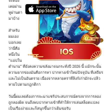
จะต้อง
เคยผ่าน
หูผ่านตา
มาบ้าง
สำหรับ
ผมเอง
บอกเลย
ว่านี่คือ
หนึ่งใน
“แอปใน
ตำนาน” ที่ยังคงความขลังมาจนกระทั่งปี 2026 นี้ แม้กระนั้น
ความยากของมันคือการหา ปากทางเข้าใหม่ปัจจุบัน ที่เสถียร
และไม่เป็นอันตราย เนื่องจากหลายคราที่ลิงก์เก่ามักจะปลิว
หายไปตามกฎกติกา
วันนี้ผมเลยต้องการจะมาแชร์ประสบการณ์ตรงจากการลอง
ถูกลองผิด จนถึงพบปากทางเข้าที่ทำให้การเล่นสล็อตแปลง
เป็นเรื่องง่ายและก็สนุกขึ้นกว่าเดิมขอรับ