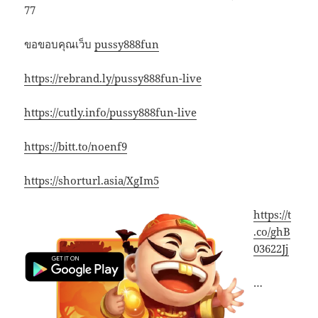
77
ขอขอบคุณเว็บ
pussy888fun
https://rebrand.ly/pussy888fun-live
https://cutly.info/pussy888fun-live
https://bitt.to/noenf9
https://shorturl.asia/XgIm5
https://t
.co/ghB
03622Jj
…