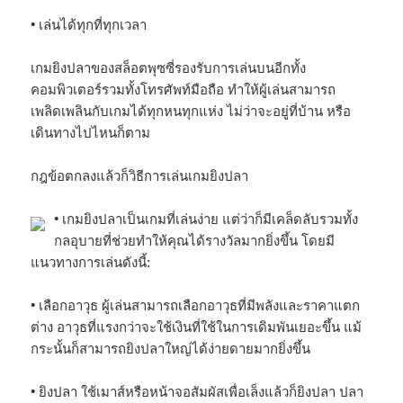
• เล่นได้ทุกที่ทุกเวลา
เกมยิงปลาของสล็อตพุซซี่รองรับการเล่นบนอีกทั้ง
คอมพิวเตอร์รวมทั้งโทรศัพท์มือถือ ทำให้ผู้เล่นสามารถ
เพลิดเพลินกับเกมได้ทุกหนทุกแห่ง ไม่ว่าจะอยู่ที่บ้าน หรือ
เดินทางไปไหนก็ตาม
กฎข้อตกลงแล้วก็วิธีการเล่นเกมยิงปลา
• เกมยิงปลาเป็นเกมที่เล่นง่าย แต่ว่าก็มีเคล็ดลับรวมทั้ง
กลอุบายที่ช่วยทำให้คุณได้รางวัลมากยิ่งขึ้น โดยมี
แนวทางการเล่นดังนี้:
• เลือกอาวุธ ผู้เล่นสามารถเลือกอาวุธที่มีพลังและราคาแตก
ต่าง อาวุธที่แรงกว่าจะใช้เงินที่ใช้ในการเดิมพันเยอะขึ้น แม้
กระนั้นก็สามารถยิงปลาใหญ่ได้ง่ายดายมากยิ่งขึ้น
• ยิงปลา ใช้เมาส์หรือหน้าจอสัมผัสเพื่อเล็งแล้วก็ยิงปลา ปลา