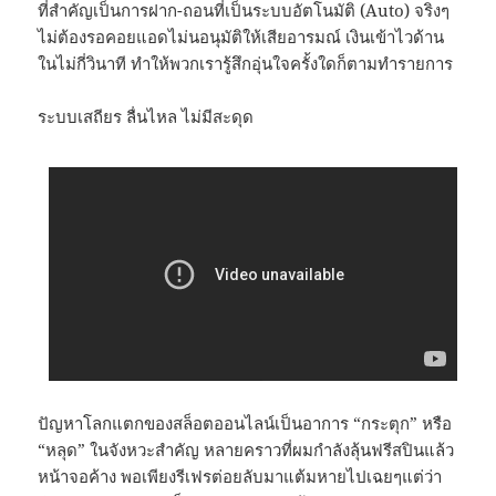
ที่สำคัญเป็นการฝาก-ถอนที่เป็นระบบอัตโนมัติ (Auto) จริงๆ
ไม่ต้องรอคอยแอดไม่นอนุมัติให้เสียอารมณ์ เงินเข้าไวด้าน
ในไม่กี่วินาที ทำให้พวกเรารู้สึกอุ่นใจครั้งใดก็ตามทำรายการ
ระบบเสถียร ลื่นไหล ไม่มีสะดุด
ปัญหาโลกแตกของสล็อตออนไลน์เป็นอาการ “กระตุก” หรือ
“หลุด” ในจังหวะสำคัญ หลายคราวที่ผมกำลังลุ้นฟรีสปินแล้ว
หน้าจอค้าง พอเพียงรีเฟรต่อยลับมาแต้มหายไปเฉยๆแต่ว่า