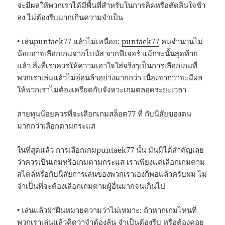
จะมีผลให้พวกเราได้มีพื้นที่สำหรับในการคิดหรือตัดสินใจช้า
ลง ไม่ต้องรีบมากเกินความจำเป็น
• เล่นpuntaek77 แล้วไม่เหนื่อย:
puntaek77
คนจำนวนไม่
น้อยอาจเลือกเกมจากโบนัส จากฟีเจอร์ แม้กระนั้นสุดท้าย
แล้ว สิ่งที่เราควรให้ความเอาใจใส่จริงๆเป็นการเลือกเกมที่
พวกเราเล่นแล้วไม่อ่อนล้าอย่างมากกว่า เนื่องจากว่าจะมีผล
ให้พวกเราไม่ต้องเครียดกับจังหวะเกมตลอดระยะเวลา
สายทุนน้อยควรที่จะเลือกเกมสล็อต77 ที่ กับนิสัยของตน
มากกว่าเลือกตามกระแส
ในที่สุดแล้ว การเลือกเกมpuntaek77 นั้น มันมิได้สำคัญเลย
ว่าควรเป็นเกมหรือเกมตามกระแส เราเพียงแค่เลือกเกมตาม
สไตล์หรือกับนิสัยการเล่นของพวกเราเองก็พอแล้วครับผม ไม่
จำเป็นที่จะต้องเลือกเกมตามผู้อื่นมากจนเกินไป
• เล่นแล้วฝ่าฝืนหมายความว่าไม่เหมาะ: ถ้าหากเกมไหนที่
พวกเราเล่นแล้วคิดว่าจำต้องลุ้น จำเป็นต้องรีบ หรือต้องคอย