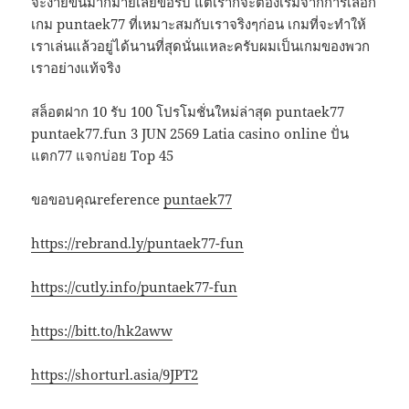
จะง่ายขึ้นมากมายเลยขอรับ แต่เราก็จะต้องเริ่มจากการเลือก
เกม puntaek77 ที่เหมาะสมกับเราจริงๆก่อน เกมที่จะทำให้
เราเล่นแล้วอยู่ได้นานที่สุดนั่นแหละครับผมเป็นเกมของพวก
เราอย่างแท้จริง
สล็อตฝาก 10 รับ 100 โปรโมชั่นใหม่ล่าสุด puntaek77
puntaek77.fun 3 JUN 2569 Latia casino online ปั่น
แตก77 แจกบ่อย Top 45
ขอขอบคุณreference
puntaek77
https://rebrand.ly/puntaek77-fun
https://cutly.info/puntaek77-fun
https://bitt.to/hk2aww
https://shorturl.asia/9JPT2