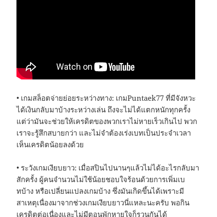
• เกมสล็อตจ่ายย่อยระหว่างทาง: เกมPuntaek77 ที่มีจังหวะ
ได้เงินกลับมาบ้างระหว่างเล่น ถึงจะไม่ได้แตกหนักทุกครั้ง
แต่ว่ามันจะช่วยให้เครดิตของพวกเราไม่หายเร็วเกินไป พวก
เราจะรู้สึกสบายกว่า และไม่จำต้องเร่งเบทเป็นประจำเวลา
เห็นเครดิตน้อยลงด้วย
• ระวังเกมเงียบยาว: เมื่อสปินไปนานๆแล้วไม่ได้อะไรกลับมา
สักครั้ง ผู้คนจำนวนไม่ใช้น้อยชอบใจร้อนด้วยการเพิ่มเบ
ทบ้าง หรือเปลี่ยนแปลงเกมบ้าง ซึ่งมันเกิดขึ้นได้เพราะมี
สาเหตุเนื่องมาจากช่วงเกมเงียบยาวนี่แหละนะครับ พอกิน
เครดิตต่อเนื่องและไม่มีตอนพักหายใจก็รวนกันได้