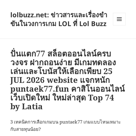
lolbuzz.net: ข่าวสารและเรื่องขำ
ขันในวงการเกม LOL ที่ Lol Buzz
เมนู
และวิด
เจ็ต
ปั่นแตก77 สล็อตออนไลน์ครบ
วงจร ฝากถอนง่าย มีเกมทดลอง
เล่นและโบนัสให้เลือกเพียบ 25
JUL 2026 website แจกหนัก
puntaek77.fun คาสิโนออนไลน์
เว็บเปิดใหม่ ใหม่ล่าสุด Top 74
by Latia
3 เทคนิคการเลือกเกมบน puntaek77 เกมแบบไหนเหมาะ
กับสายทุนน้อย?