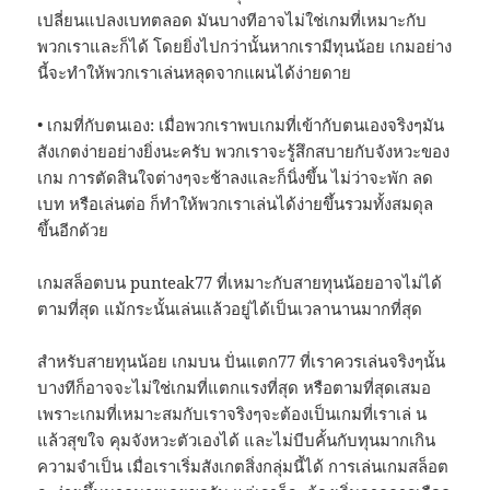
เปลี่ยนแปลงเบทตลอด มันบางทีอาจไม่ใช่เกมที่เหมาะกับ
พวกเราและก็ได้ โดยยิ่งไปกว่านั้นหากเรามีทุนน้อย เกมอย่าง
นี้จะทำให้พวกเราเล่นหลุดจากแผนได้ง่ายดาย
• เกมที่กับตนเอง: เมื่อพวกเราพบเกมที่เข้ากับตนเองจริงๆมัน
สังเกตง่ายอย่างยิ่งนะครับ พวกเราจะรู้สึกสบายกับจังหวะของ
เกม การตัดสินใจต่างๆจะช้าลงและก็นิ่งขึ้น ไม่ว่าจะพัก ลด
เบท หรือเล่นต่อ ก็ทำให้พวกเราเล่นได้ง่ายขึ้นรวมทั้งสมดุล
ขึ้นอีกด้วย
เกมสล็อตบน punteak77 ที่เหมาะกับสายทุนน้อยอาจไม่ได้
ตามที่สุด แม้กระนั้นเล่นแล้วอยู่ได้เป็นเวลานานมากที่สุด
สำหรับสายทุนน้อย เกมบน ปั่นแตก77 ที่เราควรเล่นจริงๆนั้น
บางทีก็อาจจะไม่ใช่เกมที่แตกแรงที่สุด หรือตามที่สุดเสมอ
เพราะเกมที่เหมาะสมกับเราจริงๆจะต้องเป็นเกมที่เราเล่ น
แล้วสุขใจ คุมจังหวะตัวเองได้ และไม่บีบคั้นกับทุนมากเกิน
ความจำเป็น เมื่อเราเริ่มสังเกตสิ่งกลุ่มนี้ได้ การเล่นเกมสล็อต