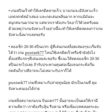
• เกมสปินเร็วทำให้เครดิตหายเร็ว: บางเกมจะมีจังหวะเร็ว
เอฟเฟกต์สม่ำเสมอ และกดเล่นเพลินมาก หากแม้มันจะ
สนุกสนานมากมาย แต่พวกเราต้องระวังเอาไว้ด้วยครับผม
ด้วยเหตุว่าเกมจังหวะเร็วอย่างนี้จะทำให้เครดิตลดลงกว่าเกม
จังหวะนิ่งมากเลยขอรับ
• ลองเช็ก 20-30 สปินแรก: ผู้ที่เล่นเกมสล็อตเสมอๆจะเริ่มจับ
ได้ว่า เกม
puntaek77
ไหนใช้เครดิตเร็วหรือช้ายังยังไง
ตั้งแต่ทีแรกๆที่เล่นเลยล่ะขอรับ ชี้แนะให้ทดลองเช็ก 20-30
สปินแรกไปเลย ถ้ารับประทานทุนต่อเนื่องจนกระทั่งเริ่ม
กดดันก็บางทีอาจจะไม่เหมาะกับเราก็ได้
puntaek77 เกมที่เหมาะกับสายทุนน้อย มักเป็นเกมที่ คุม
จังหวะตนเองได้ง่าย
เกมสล็อตบางเกมบน ปั่นแตก77 นั้นอาจจะเป็นผลให้เรามี
ความคิดว่า เราต้องรีบลุ้น รีบตาม หรือเพิ่มเบทตลอดระยะ