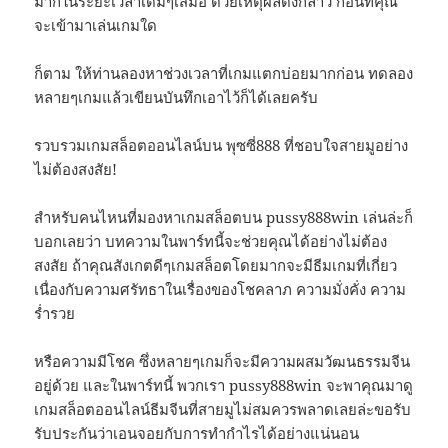
มากในระยะเวลาเดิมๆเสมอ ด้วยเหตุผลดังกล่าว ก่อนที่คุณ
จะเข้ามาเล่นเกมใด
ก็ตาม ให้ท่านลองหาช่วงเวลาที่เกมแตกบ่อยมากก่อน ทดลอง
หลายๆเกมแล้วเขียนบันทึกเอาไว้ก็ได้เลยครับ
รวบรวมเกมสล็อตออนไลน์บน พุซซี่888 ที่ชอบใจสายมูอย่าง
ไม่ต้องสงสัย!
สำหรับคนไหนที่มองหาเกมสล็อตบน pussy888win เล่นล่ะก็
บอกเลยว่า บทความในพาร์ทนี้จะช่วยคุณได้อย่างไม่ต้อง
สงสัย ถ้าคุณสังเกตดีๆเกมสล็อตโดยมากจะมีธีมเกมที่เกี่ยว
เนื่องกับความศรัทธาในเรื่องของโชคลาภ ความมั่งคั่ง ความ
ร่ำรวย
หรือความมีโชค ซึ่งหลายๆเกมก็จะมีความผสมวัฒนธรรมจีน
อยู่ด้วย และในพาร์ทนี้ พวกเรา pussy888win จะพาคุณมาดู
เกมสล็อตออนไลน์ธีมจีนที่สายมูไม่สมควรพลาดเลยล่ะขอรับ
รับประกันว่าเอนจอยกับการทำกำไรได้อย่างแน่นอน