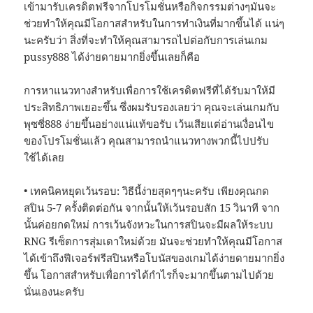
เข้ามารับเครดิตฟรีจากโปรโมชั่นหรือกิจกรรมต่างๆมันจะ
ช่วยทำให้คุณมีโอกาสสำหรับในการทำเงินที่มากขึ้นได้ แน่ๆ
นะครับว่า สิ่งที่จะทำให้คุณสามารถไปต่อกับการเล่นเกม
pussy888 ได้ง่ายดายมากยิ่งขึ้นเลยก็คือ
การหาแนวทางสำหรับเพื่อการใช้เครดิตฟรีที่ได้รับมาให้มี
ประสิทธิภาพเยอะขึ้น ซึ่งผมรับรองเลยว่า คุณจะเล่นเกมกับ
พุซซี่888 ง่ายขึ้นอย่างแน่แท้ขอรับ เว้นเสียแต่อ่านเงื่อนไข
ของโปรโมชั่นแล้ว คุณสามารถนำแนวทางพวกนี้ไปปรับ
ใช้ได้เลย
• เทคนิคหยุดเว้นรอบ: วิธีนี้ง่ายสุดๆๆนะครับ เพียงคุณกด
สปิน 5-7 ครั้งติดต่อกัน จากนั้นให้เว้นรอบสัก 15 วินาที จาก
นั้นค่อยกดใหม่ การเว้นจังหวะในการสปินจะมีผลให้ระบบ
RNG รีเซ็ตการสุ่มเดาใหม่ด้วย มันจะช่วยทำให้คุณมีโอกาส
ได้เข้าถึงฟีเจอร์ฟรีสปินหรือโบนัสของเกมได้ง่ายดายมากยิ่ง
ขึ้น โอกาสสำหรับเพื่อการได้กำไรก็จะมากขึ้นตามไปด้วย
นั่นเองนะครับ