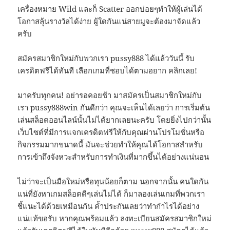
เครื่องหมาย Wild และก็ Scatter ออกบ่อยๆทำให้ผู้เล่นได้
โอกาสลุ้นรางวัลได้ง่าย ผู้ใดกันแน่สายมูจะต้องมาจัดแล้ว
ครับ
สมัครสมาชิกใหม่กับพวกเรา pussy888 ได้แล้ววันนี้ รับ
เครดิตฟรีได้ทันที เลือกเกมที่ชอบได้ตามอยาก คลิกเลย!
มาครับทุกคน! อย่ารอคอยช้า มาสมัครเป็นสมาชิกใหม่กับ
เรา pussy888win กันดีกว่า คุณจะเห็นได้เลยว่า การเริ่มต้น
เล่นสล็อตออนไลน์นั้นไม่ได้ยากเลยนะครับ โดยยิ่งไปกว่านั้น
เว็บไซต์ที่มีการแจกเครดิตฟรีให้กับคุณผ่านโปรโมชั่นหรือ
กิจกรรมมากขนาดนี้ มันจะช่วยทำให้คุณได้โอกาสสำหรับ
การเข้าถึงจังหวะสำหรับการทำเงินที่มากขึ้นได้อย่างแน่นอน
ไม่ว่าจะเป็นมือใหม่หรือทุนน้อยก็ตาม นอกจากนั้น คนใดกัน
แน่ที่ยังหาเกมสล็อตดีๆเล่นไม่ได้ ก็มาลองเล่นเกมที่พวกเรา
ชี้แนะได้ด้วยเหมือนกัน ค้ำประกันเลยว่าทำกำไรได้อย่าง
แน่แท้ขอรับ หากคุณพร้อมแล้ว ลงทะเบียนสมัครสมาชิกใหม่