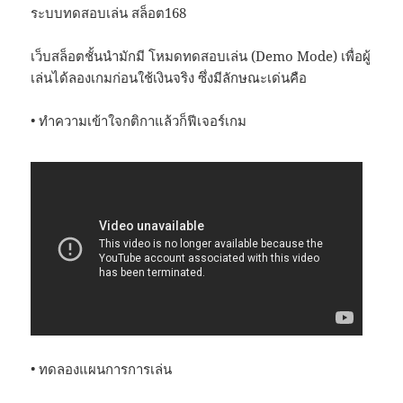
ระบบทดสอบเล่น สล็อต168
เว็บสล็อตชั้นนำมักมี โหมดทดสอบเล่น (Demo Mode) เพื่อผู้
เล่นได้ลองเกมก่อนใช้เงินจริง ซึ่งมีลักษณะเด่นคือ
• ทำความเข้าใจกติกาแล้วก็ฟีเจอร์เกม
• ทดลองแผนการการเล่น