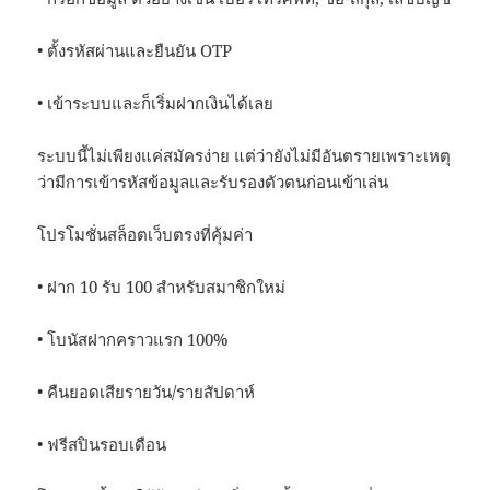
• ตั้งรหัสผ่านและยืนยัน OTP
• เข้าระบบและก็เริ่มฝากเงินได้เลย
ระบบนี้ไม่เพียงแค่สมัครง่าย แต่ว่ายังไม่มีอันตรายเพราะเหตุ
ว่ามีการเข้ารหัสข้อมูลและรับรองตัวตนก่อนเข้าเล่น
โปรโมชั่นสล็อตเว็บตรงที่คุ้มค่า
• ฝาก 10 รับ 100 สำหรับสมาชิกใหม่
• โบนัสฝากคราวแรก 100%
• คืนยอดเสียรายวัน/รายสัปดาห์
• ฟรีสปินรอบเดือน