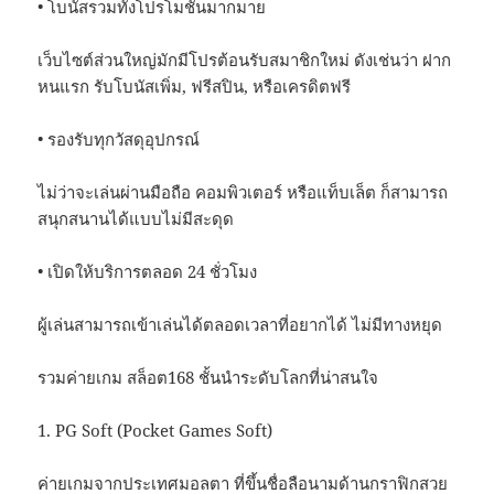
• โบนัสรวมทั้งโปรโมชั่นมากมาย
เว็บไซต์ส่วนใหญ่มักมีโปรต้อนรับสมาชิกใหม่ ดังเช่นว่า ฝาก
หนแรก รับโบนัสเพิ่ม, ฟรีสปิน, หรือเครดิตฟรี
• รองรับทุกวัสดุอุปกรณ์
ไม่ว่าจะเล่นผ่านมือถือ คอมพิวเตอร์ หรือแท็บเล็ต ก็สามารถ
สนุกสนานได้แบบไม่มีสะดุด
• เปิดให้บริการตลอด 24 ชั่วโมง
ผู้เล่นสามารถเข้าเล่นได้ตลอดเวลาที่อยากได้ ไม่มีทางหยุด
รวมค่ายเกม สล็อต168 ชั้นนำระดับโลกที่น่าสนใจ
1. PG Soft (Pocket Games Soft)
ค่ายเกมจากประเทศมอลตา ที่ขึ้นชื่อลือนามด้านกราฟิกสวย