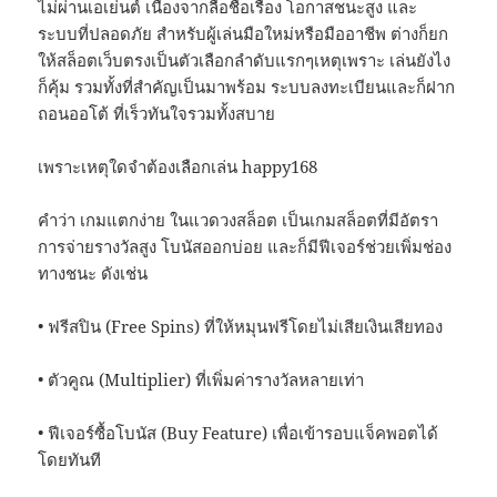
ไม่ผ่านเอเย่นต์ เนื่องจากลือชื่อเรื่อง โอกาสชนะสูง และ
ระบบที่ปลอดภัย สำหรับผู้เล่นมือใหม่หรือมืออาชีพ ต่างก็ยก
ให้สล็อตเว็บตรงเป็นตัวเลือกลำดับแรกๆเหตุเพราะ เล่นยังไง
ก็คุ้ม รวมทั้งที่สำคัญเป็นมาพร้อม ระบบลงทะเบียนและก็ฝาก
ถอนออโต้ ที่เร็วทันใจรวมทั้งสบาย
เพราะเหตุใดจำต้องเลือกเล่น happy168
คำว่า เกมแตกง่าย ในแวดวงสล็อต เป็นเกมสล็อตที่มีอัตรา
การจ่ายรางวัลสูง โบนัสออกบ่อย และก็มีฟีเจอร์ช่วยเพิ่มช่อง
ทางชนะ ดังเช่น
• ฟรีสปิน (Free Spins) ที่ให้หมุนฟรีโดยไม่เสียเงินเสียทอง
• ตัวคูณ (Multiplier) ที่เพิ่มค่ารางวัลหลายเท่า
• ฟีเจอร์ซื้อโบนัส (Buy Feature) เพื่อเข้ารอบแจ็คพอตได้
โดยทันที