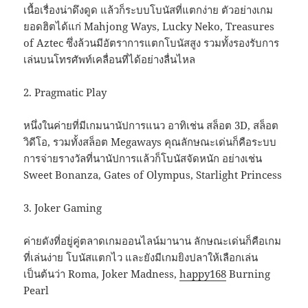
เนื้อเรื่องน่าดึงดูด แล้วก็ระบบโบนัสที่แตกง่าย ตัวอย่างเกม
ยอดฮิตได้แก่ Mahjong Ways, Lucky Neko, Treasures
of Aztec ซึ่งล้วนมีอัตราการแตกโบนัสสูง รวมทั้งรองรับการ
เล่นบนโทรศัพท์เคลื่อนที่ได้อย่างลื่นไหล
2. Pragmatic Play
หนึ่งในค่ายที่มีเกมนานัปการแนว อาทิเช่น สล็อต 3D, สล็อต
วิดีโอ, รวมทั้งสล็อต Megaways คุณลักษณะเด่นก็คือระบบ
การจ่ายรางวัลที่นานัปการแล้วก็โบนัสจัดหนัก อย่างเช่น
Sweet Bonanza, Gates of Olympus, Starlight Princess
3. Joker Gaming
ค่ายดังที่อยู่คู่ตลาดเกมออนไลน์มานาน ลักษณะเด่นก็คือเกม
ที่เล่นง่าย โบนัสแตกไว และยังมีเกมยิงปลาให้เลือกเล่น
เป็นต้นว่า Roma, Joker Madness,
happy168
Burning
Pearl