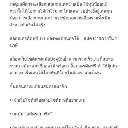
เหตุผลที่ควรจะเลือกเล่นเกมแตกง่ายเป็น ใช้ทุนน้อยแม้
กระนั้นได้โอกาสได้กำไรมาก โดยเฉพาะอย่างยิ่งผู้เล่นทุน
น้อย การเลือกเกมแตกง่ายจะช่วยลดการเสี่ยงรวมทั้งเพิ่ม
จังหวะทำเงินได้จริง
สล็อตเครดิตฟรี ระบบลงทะเบียนออโต้ – สมัครง่ายภายใน 1
นาที
สล็อตเว็บไซต์ตรงสมัยปัจจุบันย้ำความรวดเร็วและก็สบาย
ระบบ สมัครสมาชิกออโต้ พร้อม สล็อตเครดิตฟรี ทำให้ผู้เล่น
สามารถเริ่มเล่นได้โดยทันทีโดยไม่ต้องรอแอดไม่น
ขั้นตอนลงทะเบียนสมัครสมาชิก
• เข้าเว็บไซต์สล็อตเว็บไซต์ตรงที่อยากเล่น
• กดปุ่ม “สมัครสมาชิก”
• กรอกข้อมูล ตัวอย่างเช่น เบอร์โทรศัพท์, ชื่อ-สกุล, เลขบัญชี