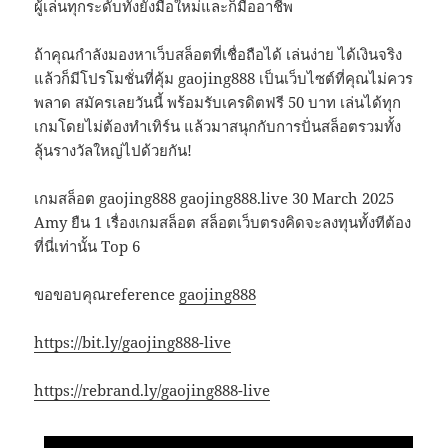
ผู้เล่นทุกระดับทั้งยังมือใหม่และก็มืออาชีพ
ถ้าคุณกำลังมองหาเว็บสล็อตที่เชื่อถือได้ เล่นง่าย ได้เงินจริง
แล้วก็มีโปรโมชั่นที่คุ้ม gaojing888 เป็นเว็บไซต์ที่คุณไม่ควร
พลาด สมัครเลยวันนี้ พร้อมรับเครดิตฟรี 50 บาท เล่นได้ทุก
เกมโดยไม่ต้องทำเทิร์น แล้วมาสนุกกับการปั่นสล็อตรวมทั้ง
ลุ้นรางวัลใหญ่ไปด้วยกัน!
เกมสล็อต gaojing888 gaojing888.live 30 March 2025
Amy ยืน 1 เรื่องเกมสล็อต สล็อตเว็บตรงคิดจะลงทุนทั้งทีต้อง
ที่นี่เท่านั้น Top 6
ขอขอบคุณreference
gaojing888
https://bit.ly/gaojing888-live
https://rebrand.ly/gaojing888-live