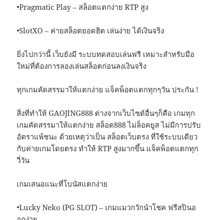
•Pragmatic Play – สล็อตแตกง่าย RTP สูง
•SlotXO – ค่ายสล็อตยอดฮิต เล่นง่าย ได้เงินจริง
ยิ่งไปกว่านี้ เว็บยังมี ระบบทดสอบเล่นฟรี เหมาะสำหรับมือ
ใหม่ที่ต้องการลองเล่นสล็อตก่อนลงเงินจริง
ทุกเกมคัดสรรมาให้แตกง่าย แจ็คพ็อตแตกทุกๆวัน ประกัน !
สิ่งที่ทำให้ GAOJING888 ต่างจากเว็บไซต์อื่นๆก็คือ เกมทุก
เกมคัดสรรมาให้แตกง่าย สล็อต888 ไม่ล็อคยูส ไม่มีการปรับ
อัตราแพ้ชนะ ด้วยเหตุว่าเป็น สล็อตเว็บตรง ที่ใช้ระบบเดียว
กับค่ายเกมโดยตรง ทำให้ RTP สูงมากขึ้น แจ็คพ็อตแตกทุก
วี่วัน
เกมเสนอแนะที่โบนัสแตกง่าย
•Lucky Neko (PG SLOT) – เกมแมวกวักนำโชค ฟรีสปินอ
อกง่าย