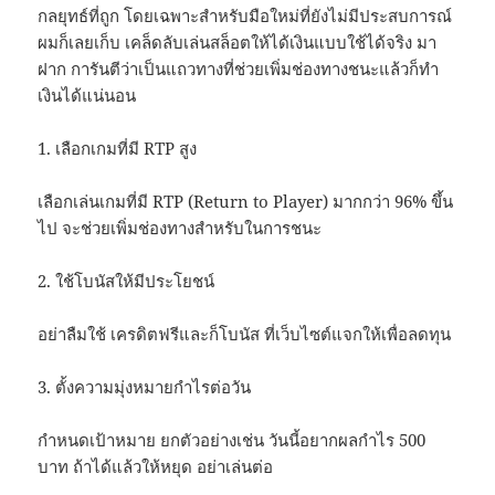
กลยุทธ์ที่ถูก โดยเฉพาะสำหรับมือใหม่ที่ยังไม่มีประสบการณ์
ผมก็เลยเก็บ เคล็ดลับเล่นสล็อตให้ได้เงินแบบใช้ได้จริง มา
ฝาก การันตีว่าเป็นแถวทางที่ช่วยเพิ่มช่องทางชนะแล้วก็ทำ
เงินได้แน่นอน
1. เลือกเกมที่มี RTP สูง
เลือกเล่นเกมที่มี RTP (Return to Player) มากกว่า 96% ขึ้น
ไป จะช่วยเพิ่มช่องทางสำหรับในการชนะ
2. ใช้โบนัสให้มีประโยชน์
อย่าลืมใช้ เครดิตฟรีและก็โบนัส ที่เว็บไซต์แจกให้เพื่อลดทุน
3. ตั้งความมุ่งหมายกำไรต่อวัน
กำหนดเป้าหมาย ยกตัวอย่างเช่น วันนี้อยากผลกำไร 500
บาท ถ้าได้แล้วให้หยุด อย่าเล่นต่อ