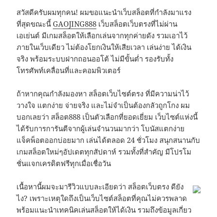
สวัสดีครับผมทุกคน! ผมขอแนะนำเว็บสล็อตที่กำลังมาแรง
ที่สุดขณะนี้
GAOJING888
เว็บสล็อตเว็บตรงที่ไม่ผ่าน
เอเย่นต์ มีเกมสล็อตให้เลือกเล่นจากทุกค่ายดัง รวมเอาไว้
ภายในเว็บเดียว ไม่ต้องโยกเงินให้เสียเวลา เล่นง่าย ได้เงิน
จริง พร้อมระบบฝากถอนออโต้ ไม่มีขั้นต่ำ รองรับทั้ง
โทรศัพท์เคลื่อนที่และคอมพิวเตอร์
ถ้าหากคุณกำลังมองหา สล็อตเว็บไซต์ตรง ที่มีความน่าไว้
วางใจ แตกง่าย จ่ายจริง และไม่จำเป็นต้องกลัวถูกโกง ผม
บอกเลยว่า สล็อต888 เป็นตัวเลือกที่ยอดเยี่ยม เว็บไซต์แห่งนี้
ได้รับการการันตีจากผู้เล่นจำนวนมากว่า โบนัสแตกง่าย
แจ็คพ็อตออกบ่อยมาก เล่นได้ตลอด 24 ชั่วโมง สนุกสนานกับ
เกมสล็อตใหม่ๆอัปเดตทุกสัปดาห์ รวมทั้งที่สำคัญ มีโปรโม
ชั่นแจกเครดิตฟรีทุกเมื่อเชื่อวัน
เนื้อหานี้ผมจะมารีวิวแบบละเอียดว่า สล็อตเว็บตรง ดียัง
ไง? เพราะเหตุใดถึงเป็นเว็บไซต์สล็อตที่คุณไม่ควรพลาด
พร้อมแนะนำเทคนิคเล่นสล็อตให้ได้เงิน รวมถึงข้อมูลเกี่ยว