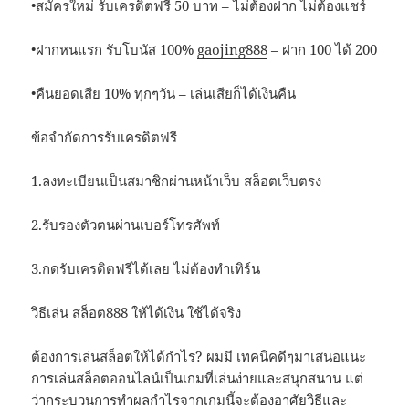
•สมัครใหม่ รับเครดิตฟรี 50 บาท – ไม่ต้องฝาก ไม่ต้องแชร์
•ฝากหนแรก รับโบนัส 100%
gaojing888
– ฝาก 100 ได้ 200
•คืนยอดเสีย 10% ทุกๆวัน – เล่นเสียก็ได้เงินคืน
ข้อจำกัดการรับเครดิตฟรี
1.ลงทะเบียนเป็นสมาชิกผ่านหน้าเว็บ สล็อตเว็บตรง
2.รับรองตัวตนผ่านเบอร์โทรศัพท์
3.กดรับเครดิตฟรีได้เลย ไม่ต้องทำเทิร์น
วิธีเล่น สล็อต888 ให้ได้เงิน ใช้ได้จริง
ต้องการเล่นสล็อตให้ได้กำไร? ผมมี เทคนิคดีๆมาเสนอแนะ
การเล่นสล็อตออนไลน์เป็นเกมที่เล่นง่ายและสนุกสนาน แต่
ว่ากระบวนการทำผลกำไรจากเกมนี้จะต้องอาศัยวิธีและ