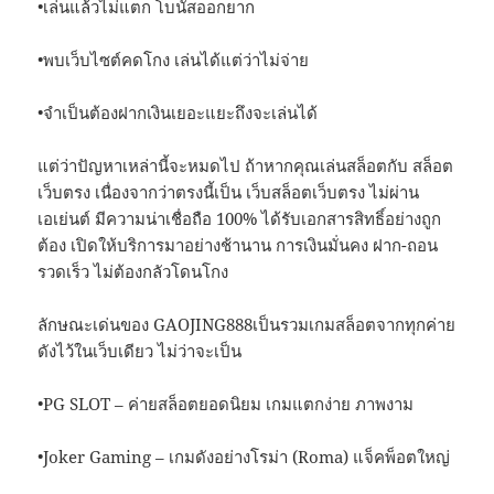
•เล่นแล้วไม่แตก โบนัสออกยาก
•พบเว็บไซต์คดโกง เล่นได้แต่ว่าไม่จ่าย
•จำเป็นต้องฝากเงินเยอะแยะถึงจะเล่นได้
แต่ว่าปัญหาเหล่านี้จะหมดไป ถ้าหากคุณเล่นสล็อตกับ สล็อต
เว็บตรง เนื่องจากว่าตรงนี้เป็น เว็บสล็อตเว็บตรง ไม่ผ่าน
เอเย่นต์ มีความน่าเชื่อถือ 100% ได้รับเอกสารสิทธิ์อย่างถูก
ต้อง เปิดให้บริการมาอย่างช้านาน การเงินมั่นคง ฝาก-ถอน
รวดเร็ว ไม่ต้องกลัวโดนโกง
ลักษณะเด่นของ GAOJING888เป็นรวมเกมสล็อตจากทุกค่าย
ดังไว้ในเว็บเดียว ไม่ว่าจะเป็น
•PG SLOT – ค่ายสล็อตยอดนิยม เกมแตกง่าย ภาพงาม
•Joker Gaming – เกมดังอย่างโรม่า (Roma) แจ็คพ็อตใหญ่