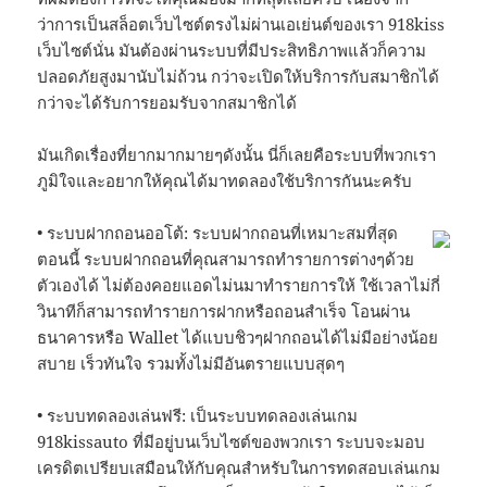
ว่าการเป็นสล็อตเว็บไซต์ตรงไม่ผ่านเอเย่นต์ของเรา 918kiss
เว็บไซต์นั่น มันต้องผ่านระบบที่มีประสิทธิภาพแล้วก็ความ
ปลอดภัยสูงมานับไม่ถ้วน กว่าจะเปิดให้บริการกับสมาชิกได้
กว่าจะได้รับการยอมรับจากสมาชิกได้
มันเกิดเรื่องที่ยากมากมายๆดังนั้น นี่ก็เลยคือระบบที่พวกเรา
ภูมิใจและอยากให้คุณได้มาทดลองใช้บริการกันนะครับ
• ระบบฝากถอนออโต้: ระบบฝากถอนที่เหมาะสมที่สุด
ตอนนี้ ระบบฝากถอนที่คุณสามารถทำรายการต่างๆด้วย
ตัวเองได้ ไม่ต้องคอยแอดไม่นมาทำรายการให้ ใช้เวลาไม่กี่
วินาทีก็สามารถทำรายการฝากหรือถอนสำเร็จ โอนผ่าน
ธนาคารหรือ Wallet ได้แบบชิวๆฝากถอนได้ไม่มีอย่างน้อย
สบาย เร็วทันใจ รวมทั้งไม่มีอันตรายแบบสุดๆ
• ระบบทดลองเล่นฟรี: เป็นระบบทดลองเล่นเกม
918kissauto ที่มีอยู่บนเว็บไซต์ของพวกเรา ระบบจะมอบ
เครดิตเปรียบเสมือนให้กับคุณสำหรับในการทดสอบเล่นเกม