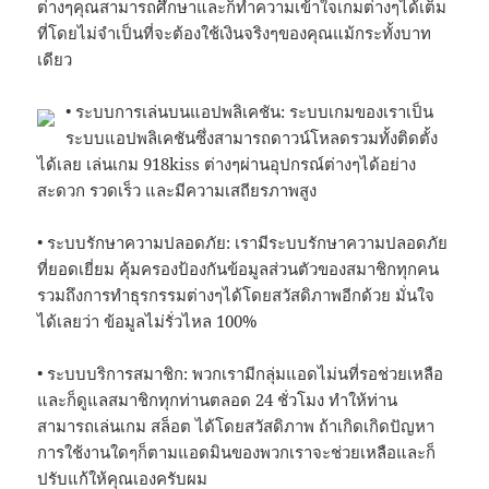
ต่างๆคุณสามารถศึกษาและก็ทำความเข้าใจเกมต่างๆได้เต็ม
ที่โดยไม่จำเป็นที่จะต้องใช้เงินจริงๆของคุณแม้กระทั้งบาท
เดียว
• ระบบการเล่นบนแอปพลิเคชัน: ระบบเกมของเราเป็น
ระบบแอปพลิเคชันซึ่งสามารถดาวน์โหลดรวมทั้งติดตั้ง
ได้เลย เล่นเกม 918kiss ต่างๆผ่านอุปกรณ์ต่างๆได้อย่าง
สะดวก รวดเร็ว และมีความเสถียรภาพสูง
• ระบบรักษาความปลอดภัย: เรามีระบบรักษาความปลอดภัย
ที่ยอดเยี่ยม คุ้มครองป้องกันข้อมูลส่วนตัวของสมาชิกทุกคน
รวมถึงการทำธุรกรรมต่างๆได้โดยสวัสดิภาพอีกด้วย มั่นใจ
ได้เลยว่า ข้อมูลไม่รั่วไหล 100%
• ระบบบริการสมาชิก: พวกเรามีกลุ่มแอดไม่นที่รอช่วยเหลือ
และก็ดูแลสมาชิกทุกท่านตลอด 24 ชั่วโมง ทำให้ท่าน
สามารถเล่นเกม สล็อต ได้โดยสวัสดิภาพ ถ้าเกิดเกิดปัญหา
การใช้งานใดๆก็ตามแอดมินของพวกเราจะช่วยเหลือและก็
ปรับแก้ให้คุณเองครับผม