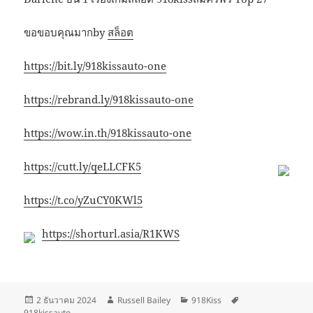
ขอขอบคุณมากby
สล็อต
https://bit.ly/918kissauto-one
https://rebrand.ly/918kissauto-one
https://wow.in.th/918kissauto-one
https://cutt.ly/qeLLCFK5
https://t.co/yZuCY0KWl5
https://shorturl.asia/R1KWS
เขียน
ผู้
หมวด
ป้าย
2 ธันวาคม 2024
Russell Bailey
918Kiss
เมื่อ
เขียน
หมู่
กำกับ
918kissauto