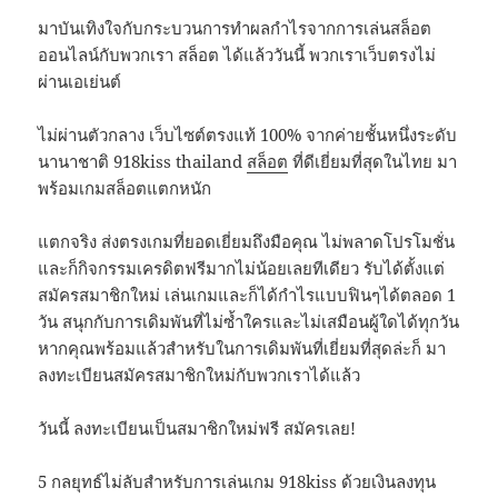
มาบันเทิงใจกับกระบวนการทำผลกำไรจากการเล่นสล็อต
ออนไลน์กับพวกเรา สล็อต ได้แล้ววันนี้ พวกเราเว็บตรงไม่
ผ่านเอเย่นต์
ไม่ผ่านตัวกลาง เว็บไซต์ตรงแท้ 100% จากค่ายชั้นหนึ่งระดับ
นานาชาติ 918kiss thailand
สล็อต
ที่ดีเยี่ยมที่สุดในไทย มา
พร้อมเกมสล็อตแตกหนัก
แตกจริง ส่งตรงเกมที่ยอดเยี่ยมถึงมือคุณ ไม่พลาดโปรโมชั่น
และก็กิจกรรมเครดิตฟรีมากไม่น้อยเลยทีเดียว รับได้ตั้งแต่
สมัครสมาชิกใหม่ เล่นเกมและก็ได้กำไรแบบฟินๆได้ตลอด 1
วัน สนุกกับการเดิมพันที่ไม่ซ้ำใครและไม่เสมือนผู้ใดได้ทุกวัน
หากคุณพร้อมแล้วสำหรับในการเดิมพันที่เยี่ยมที่สุดล่ะก็ มา
ลงทะเบียนสมัครสมาชิกใหม่กับพวกเราได้แล้ว
วันนี้ ลงทะเบียนเป็นสมาชิกใหม่ฟรี สมัครเลย!
5 กลยุทธ์ไม่ลับสำหรับการเล่นเกม 918kiss ด้วยเงินลงทุน