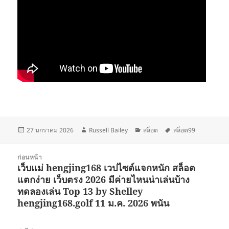
เขียน
ผู้
หมวด
ป้าย
27 มกราคม 2026
Russell Bailey
สล็อต
สล็อต99
เมื่อ
เขียน
หมู่
กำกับ
แนะแนว
ก่อนหน้า
เรื่อง
เว็บแม่ hengjing168 เวปไซต์แจกหนัก สล็อต
เรื่อง
แตกง่าย เว็บตรง 2026 มีค่ายไหนน่าเล่นบ้าง
ก่อน
ทดลองเล่น Top 13 by Shelley
หน้า:
hengjing168.golf 11 ม.ค. 2026 พนัน