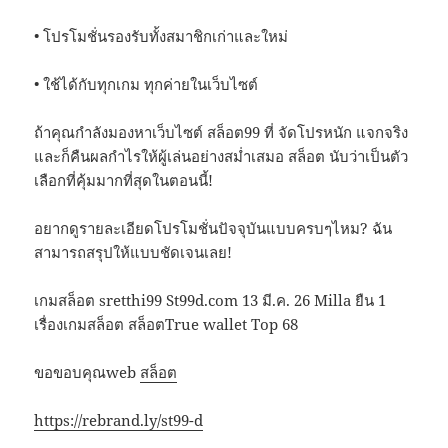
• โปรโมชั่นรองรับทั้งสมาชิกเก่าและใหม่
• ใช้ได้กับทุกเกม ทุกค่ายในเว็บไซต์
ถ้าคุณกำลังมองหาเว็บไซต์ สล็อต99 ที่ จัดโปรหนัก แจกจริง
และก็คืนผลกำไรให้ผู้เล่นอย่างสม่ำเสมอ สล็อต นับว่าเป็นตัว
เลือกที่คุ้มมากที่สุดในตอนนี้!
อยากดูรายละเอียดโปรโมชั่นปัจจุบันแบบครบๆไหม? ฉัน
สามารถสรุปให้แบบชัดเจนเลย!
เกมสล็อต sretthi99 St99d.com 13 มี.ค. 26 Milla ยืน 1
เรื่องเกมสล็อต สล็อตTrue wallet Top 68
ขอขอบคุณweb
สล็อต
https://rebrand.ly/st99-d