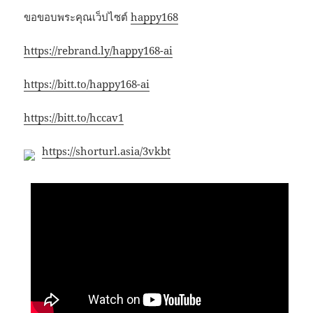
ขอขอบพระคุณเว็ปไซต์
happy168
https://rebrand.ly/happy168-ai
https://bitt.to/happy168-ai
https://bitt.to/hccav1
https://shorturl.asia/3vkbt