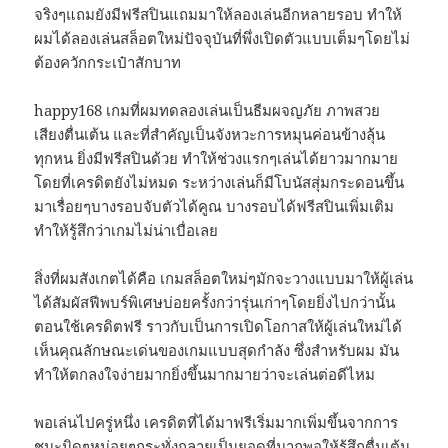
จริงๆแถมยังมีฟรีสปินแถมมาให้ลองเล่นอีกหลายรอบ ทำให้
ผมได้ลองเล่นสล็อตใหม่ปัจจุบันที่พึ่งเปิดตัวแบบเต็มๆโดยไม่
ต้องควักกระเป๋าสักบาท
happy168 เกมที่ผมทดลองเล่นเป็นธีมผจญภัย ภาพสวย
เสียงตื่นเต้น และที่สำคัญเป็นจังหวะการหมุนค่อนข้างลุ้น
ทุกหน ยิ่งมีฟรีสปินด้วย ทำให้ช่วงแรกๆเล่นได้ยาวมากมาย
โดยที่เครดิตยังไม่หมด ระหว่างเล่นก็มีโบนัสสุ่มกระดอนขึ้น
มาเรื่อยๆบางรอบจับตัวได้คูณ บางรอบได้ฟรีสปินเพิ่มเติม
ทำให้รู้สึกว่าเกมไม่น่าเบื่อเลย
สิ่งที่ผมสังเกตได้คือ เกมสล็อตใหม่ๆมักจะวางแบบมาให้ผู้เล่น
ได้สัมผัสฟีพบร์พิเศษบ่อยครั้งกว่ารุ่นเก่าๆโดยยิ่งไปกว่านั้น
ตอนใช้เครดิตฟรี ราวกับเป็นการเปิดโอกาสให้ผู้เล่นใหม่ได้
เห็นคุณลักษณะเด่นของเกมแบบสุดกำลัง ซึ่งสำหรับผม มัน
ทำให้ตกลงใจง่ายมากยิ่งขึ้นมากมายว่าจะเล่นต่อดีไหม
พอเล่นไปครู่หนึ่ง เครดิตที่ได้มาฟรีเริ่มมากเพิ่มขึ้นจากการ
ชนะนิดๆหน่อยๆกระทั่งกลายเป็นยอดที่มากพอให้รู้สึกตื่นเต้น