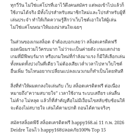
ทุกวี่วัน ไม่ใช่แค่โปรที่เอาไว้ดึงคนสมัคร แต่พอเข้าไปแล้วก็
ใช้งานได้จริง มีทั้งโปรสำหรับสมาชิกใหม่และโปรสำหรับผู้ที่
เล่นประจำ ทำให้เกิดความรู้สึกว่าเว็บไซต์เอาใจใส่ผู้เล่น
ไม่ใช่แค่โฆษณาให้มองน่าสนใจเฉยๆ
ในส่วนของเกมสล็อต จำต้องบอกเลยว่า สล็อตเครดิตฟรี
ยอดนิยมรวมไว้ครบมาก ไม่ว่าจะเป็นค่ายดัง เกมแตกง่าย
เกมที่มีฟีพบร์มาก หรือเกมใหม่ที่กำลังมาแรง ก็มีให้เลือกเล่น
ทั้งหมดทั้งปวงในที่เดียว ไม่ต้องเสียเวล่ำเวลาไปหาเว็บไซต์
อื่นเพิ่ม วันไหนอยากเปลี่ยนแปลงแนวเกมก็ทำเป็นโดยทันที
สิ่งที่ทำให้ผมตกลงใจเล่นกับ เว็บ สล็อตเครดิตฟรี ต่อเนื่อง
หมายถึง”ความสบายใจ” เวลาใช้งาน ระบบเสถียร เล่นลื่น
ไม่ค้าง ไม่หลุด แล้วก็ที่สำคัญคือไม่มีเงื่อนไขสลับซับซ้อนให้
จะต้องไม่สบายใจ เล่นได้ตามปกติ ถอนได้ตามจริงๆ
สมัครสล็อตพีจี สล็อตเครดิตฟรี happy168.ai 11 ก.พ. 2026
Deidre โอนไว happy168ปลอดภัย100% Top 15