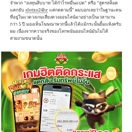
จำพวก “ลงทุนสิบบาท ได้กำไรหมื่นแปด” หรือ “สูตรสล็อต
แตกยับ
slotxo24hr
แค่กดตามนี้” ผมบอกเลยว่าในฐานะคน
ที่อยู่ในแวดวงเกมเสี่ยงดวงออนไลน์มาอย่างเป็นเวลานาน
กว่า 5 ปี มองเห็นโฆษณาพวกนี้แล้วได้แม้กระนั้นยิ้มแห้งครับ
ผม เนื่องจากความจริงของโลกพนันออนไลน์มันไม่ได้
สวยงามขนาดนั้น