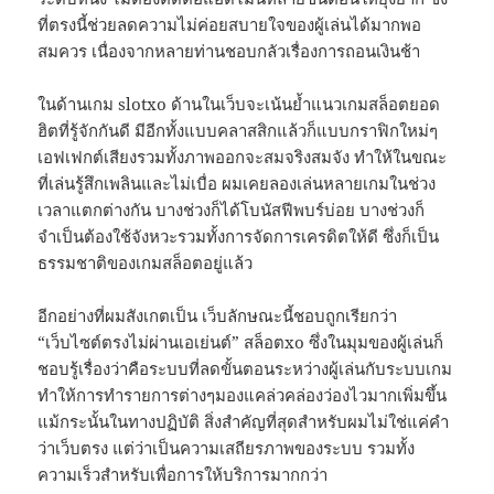
ที่ตรงนี้ช่วยลดความไม่ค่อยสบายใจของผู้เล่นได้มากพอ
สมควร เนื่องจากหลายท่านชอบกลัวเรื่องการถอนเงินช้า
ในด้านเกม slotxo ด้านในเว็บจะเน้นย้ำแนวเกมสล็อตยอด
ฮิตที่รู้จักกันดี มีอีกทั้งแบบคลาสสิกแล้วก็แบบกราฟิกใหม่ๆ
เอฟเฟกต์เสียงรวมทั้งภาพออกจะสมจริงสมจัง ทำให้ในขณะ
ที่เล่นรู้สึกเพลินและไม่เบื่อ ผมเคยลองเล่นหลายเกมในช่วง
เวลาแตกต่างกัน บางช่วงก็ได้โบนัสฟีพบร์บ่อย บางช่วงก็
จำเป็นต้องใช้จังหวะรวมทั้งการจัดการเครดิตให้ดี ซึ่งก็เป็น
ธรรมชาติของเกมสล็อตอยู่แล้ว
อีกอย่างที่ผมสังเกตเป็น เว็บลักษณะนี้ชอบถูกเรียกว่า
“เว็บไซต์ตรงไม่ผ่านเอเย่นต์” สล็อตxo ซึ่งในมุมของผู้เล่นก็
ชอบรู้เรื่องว่าคือระบบที่ลดขั้นตอนระหว่างผู้เล่นกับระบบเกม
ทำให้การทำรายการต่างๆมองแคล่วคล่องว่องไวมากเพิ่มขึ้น
แม้กระนั้นในทางปฏิบัติ สิ่งสำคัญที่สุดสำหรับผมไม่ใช่แค่คำ
ว่าเว็บตรง แต่ว่าเป็นความเสถียรภาพของระบบ รวมทั้ง
ความเร็วสำหรับเพื่อการให้บริการมากกว่า