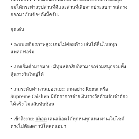
ผมได้กระทำสรุปส่วนที่ดีและส่วนที่เสียจากประสบการณ์ตรง
ออกมาเป็นข้อๆดังนี้ครับ:
จุดเด่น
• ระบบเสถียรภาพสูง: เกมไม่ค่อยค้าง เล่นได้ลื่นไหลทุก
แพลตฟอร์ม
• เบทเริ่มต่ำมากมาย: มีทุนหลักสิบก็สามารถร่วมสนุกรวมทั้ง
ลุ้นรางวัลใหญ่ได้
• เกมระดับตำนานเยอะแยะ: เกมอย่าง Roma หรือ
Supreme Caishen มีอัตราการจ่ายเงินรางวัลด้ามจับจำต้อง
ได้จริง ไม่สลับซับซ้อน
• เข้าถึงง่าย:
สล็อต
เล่นสล็อตได้ทุกหนทุกแห่ง ผ่านเว็บไซต์
ตรงไม่ต้องดาวน์โหลดแอปฯ