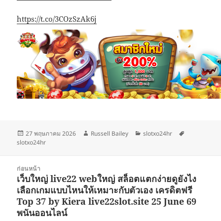
https://t.co/3COzSzAk6j
เขียน
ผู้
หมวด
ป้าย
27 พฤษภาคม 2026
Russell Bailey
slotxo24hr
เมื่อ
เขียน
หมู่
กำกับ
slotxo24hr
แนะแนว
ก่อนหน้า
เรื่อง
เว็บใหญ่ live22 webใหญ่ สล็อตแตกง่ายดูยังไง
เรื่อง
เลือกเกมแบบไหนให้เหมาะกับตัวเอง เครดิตฟรี
ก่อน
Top 37 by Kiera live22slot.site 25 June 69
หน้า:
พนันออนไลน์