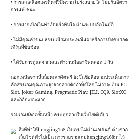
• การเล่นสล็อตเครดิตฟรีมีความโปร่งสบายใส ไม่ปรับอัตรา
การแพ้-ชนะ
• การฝากเบิกเงินทำเป็นเร็วทันใจ ผ่านระบบอัตโนมัติ
• ไม่มีคุณค่าขนบธรรมเนียมประเพณีแฝงหรือการบังคับยอด
เทิร์นที่ซับซ้อน
• ได้รับการดูแลจากคณะทำงานมืออาชีพตลอด 1 วัน
นอกเหนือจากนี้สล็อตเครดิตฟรี ยังขึ้นชื่อลือนามประเด็นการ
คัดสรรเกมคุณภาพสูงจากค่ายดังทั่วทั้งโลก ไม่ว่าจะเป็น PG
Slot, Joker Gaming, Pragmatic Play, JILI, CQ9, SlotXO
และก็อีกเยอะมาก
รวมเกมสล็อตชั้นหนึ่ง ครบทุกค่ายในเว็บไซต์เดียว
สิ่งที่ทำให้hengjing168 เว็บตรงไม่ผ่านเอเย่นต์ ต่างจาก
เว็บไซต์ทั่วไปเป็น การรวบรวมเกมhengjing168มาไว้