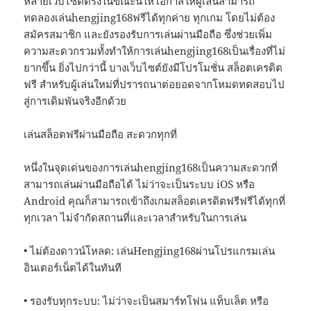
หลายเว็บไซต์ตรงในขณะนี้ให้โอกาสให้ผู้เล่นสามารถ
ทดลองเล่นhengjing168ฟรีได้ทุกค่าย ทุกเกม โดยไม่ต้อง
สมัครสมาชิก และยังรองรับการเล่นผ่านมือถือ ซึ่งช่วยเพิ่ม
ความสะดวกรวมทั้งทำให้การเล่นhengjing168เป็นเรื่องที่ไม่
ยากขึ้น ยิ่งไปกว่านี้ บางเว็บไซต์ยังมีโปรโมชั่น สล็อตเครดิต
ฟรี สำหรับผู้เล่นใหม่ที่ปรารถนาต่อยอดจากโหมดทดสอบไป
สู่การเดิมพันจริงอีกด้วย
เล่นสล็อตฟรีผ่านมือถือ สะดวกทุกที่
หนึ่งในจุดเด่นของการเล่นhengjing168เป็นความสะดวกที่
สามารถเล่นผ่านมือถือได้ ไม่ว่าจะเป็นระบบ iOS หรือ
Android คุณก็สามารถเข้าถึงเกมสล็อตเครดิตฟรีฟรีได้ทุกที่
ทุกเวลา ไม่จำกัดสถานที่และเวลาสำหรับในการเล่น
• ไม่ต้องดาวน์โหลด: เล่นHengjing168ผ่านโปรแกรมเล่น
อินเตอร์เน็ตได้ในทันที
• รองรับทุกระบบ: ไม่ว่าจะเป็นสมาร์ทโฟน แท็บเล็ต หรือ