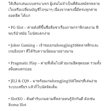
ให้เลือกเล่นแบบครบวงจร ผู้เล่นไม่จำเป็นที่ต้องสมัครหลาย
เว็บหรือเปลี่ยนบัญชีไปๆมาๆ เนื่องจากตรงนี้มีครบทุกค่าย
ยอดฮิต ได้แก่
• PG Slot – ค่ายดังที่ขึ้นชื่อลือชาเรื่องภาพกราฟิกงดงาม ฟี
พบร์นำสมัย โบนัสแตกง่าย
• Joker Gaming – เจ้าของเกมhengjing168คลาสสิกและ
เกมยิงปลา ที่ได้รับความนิยมมาอย่างนาน
• Pragmatic Play – ค่ายที่เต็มไปด้วยเกมฮิตสุดยอด รวมทั้ง
สล็อตแตกบ่อย
• JILI & CQ9 – มาพร้อมเกมhengjing168ใหม่ๆที่เล่นง่าย
ระบบเสถียร แล้วก็โบนัสจัดเต็ม
• SlotXO – ต้นตำรับเกมตามที่หลายคนรู้จักกันดี ดังเช่น
Roma Slot