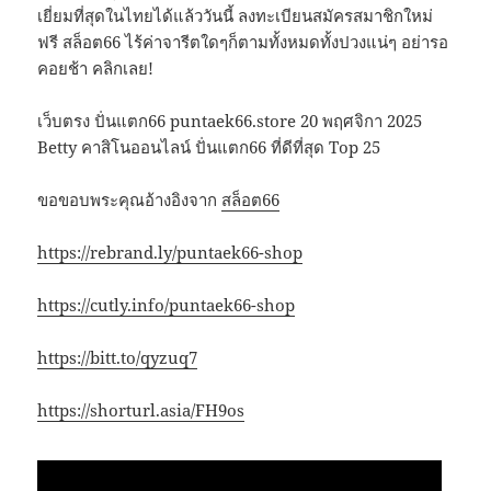
เยี่ยมที่สุดในไทยได้แล้ววันนี้ ลงทะเบียนสมัครสมาชิกใหม่
ฟรี สล็อต66 ไร้ค่าจารีตใดๆก็ตามทั้งหมดทั้งปวงแน่ๆ อย่ารอ
คอยช้า คลิกเลย!
เว็บตรง ปั่นแตก66 puntaek66.store 20 พฤศจิกา 2025
Betty คาสิโนออนไลน์ ปั่นแตก66 ที่ดีที่สุด Top 25
ขอขอบพระคุณอ้างอิงจาก
สล็อต66
https://rebrand.ly/puntaek66-shop
https://cutly.info/puntaek66-shop
https://bitt.to/qyzuq7
https://shorturl.asia/FH9os