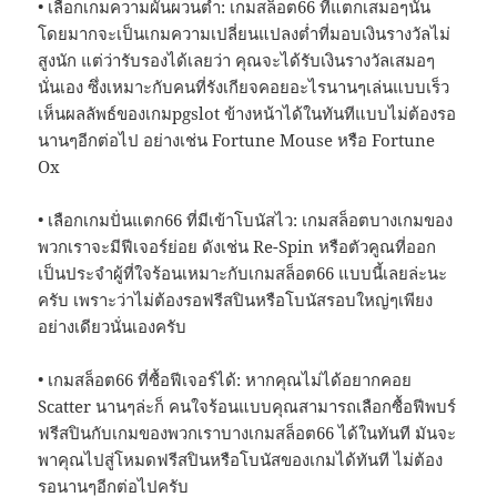
• เลือกเกมความผันผวนต่ำ: เกมสล็อต66 ที่แตกเสมอๆนั้น
โดยมากจะเป็นเกมความเปลี่ยนแปลงต่ำที่มอบเงินรางวัลไม่
สูงนัก แต่ว่ารับรองได้เลยว่า คุณจะได้รับเงินรางวัลเสมอๆ
นั่นเอง ซึ่งเหมาะกับคนที่รังเกียจคอยอะไรนานๆเล่นแบบเร็ว
เห็นผลลัพธ์ของเกมpgslot ข้างหน้าได้ในทันทีแบบไม่ต้องรอ
นานๆอีกต่อไป อย่างเช่น Fortune Mouse หรือ Fortune
Ox
• เลือกเกมปั่นแตก66 ที่มีเข้าโบนัสไว: เกมสล็อตบางเกมของ
พวกเราจะมีฟีเจอร์ย่อย ดังเช่น Re-Spin หรือตัวคูณที่ออก
เป็นประจำผู้ที่ใจร้อนเหมาะกับเกมสล็อต66 แบบนี้เลยล่ะนะ
ครับ เพราะว่าไม่ต้องรอฟรีสปินหรือโบนัสรอบใหญ่ๆเพียง
อย่างเดียวนั่นเองครับ
• เกมสล็อต66 ที่ซื้อฟีเจอร์ได้: หากคุณไม่ได้อยากคอย
Scatter นานๆล่ะก็ คนใจร้อนแบบคุณสามารถเลือกซื้อฟีพบร์
ฟรีสปินกับเกมของพวกเราบางเกมสล็อต66 ได้ในทันที มันจะ
พาคุณไปสู่โหมดฟรีสปินหรือโบนัสของเกมได้ทันที ไม่ต้อง
รอนานๆอีกต่อไปครับ