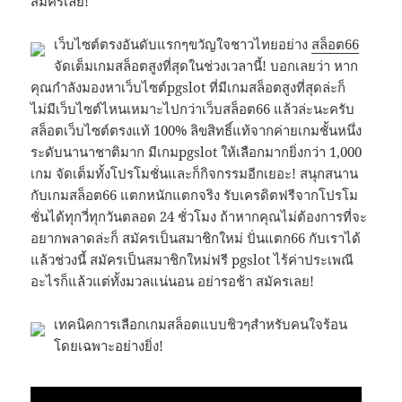
สมัครเลย!
เว็บไซต์ตรงอันดับแรกๆขวัญใจชาวไทยอย่าง
สล็อต66
จัดเต็มเกมสล็อตสูงที่สุดในช่วงเวลานี้! บอกเลยว่า หาก
คุณกำลังมองหาเว็บไซต์pgslot ที่มีเกมสล็อตสูงที่สุดล่ะก็
ไม่มีเว็บไซต์ไหนเหมาะไปกว่าเว็บสล็อต66 แล้วล่ะนะครับ
สล็อตเว็บไซต์ตรงแท้ 100% ลิขสิทธิ์แท้จากค่ายเกมชั้นหนึ่ง
ระดับนานาชาติมาก มีเกมpgslot ให้เลือกมากยิ่งกว่า 1,000
เกม จัดเต็มทั้งโปรโมชั่นและก็กิจกรรมอีกเยอะ! สนุกสนาน
กับเกมสล็อต66 แตกหนักแตกจริง รับเครดิตฟรีจากโปรโม
ชั่นได้ทุกวี่ทุกวันตลอด 24 ชั่วโมง ถ้าหากคุณไม่ต้องการที่จะ
อยากพลาดล่ะก็ สมัครเป็นสมาชิกใหม่ ปั่นแตก66 กับเราได้
แล้วช่วงนี้ สมัครเป็นสมาชิกใหม่ฟรี pgslot ไร้ค่าประเพณี
อะไรก็แล้วแต่ทั้งมวลแน่นอน อย่ารอช้า สมัครเลย!
เทคนิคการเลือกเกมสล็อตแบบชิวๆสำหรับคนใจร้อน
โดยเฉพาะอย่างยิ่ง!