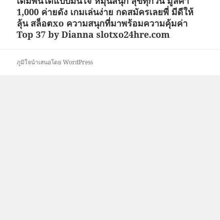
เดิมพันได้แบบมั่นใจ หมุนสนุก สุขทุกวัน มูลค่า
ต่อ
1,000 ค่ายดัง เกมเล่นง่าย กดสมัครเลยพี่ มีดีให้
ไป:
ลุ้น สล็อตxo ความสนุกที่มาพร้อมความคุ้มค่า
Top 37 by Dianna slotxo24hre.com
ภูมิใจนำเสนอโดย WordPress