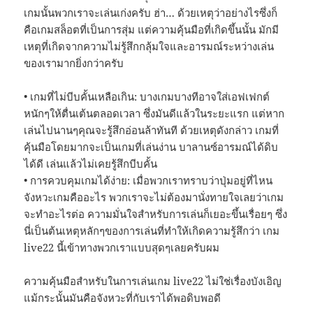
เกมนั้นพวกเราจะเล่นเก่งครับ ฮ่า… ด้วยเหตุว่าอย่างไรซึ่งก็
คือเกมสล็อตที่เป็นการสุ่ม แต่ความคุ้นมือที่เกิดขึ้นนั้น มักมี
เหตุที่เกิดจากความไม่รู้สึกกลุ้มใจและอารมณ์ระหว่างเล่น
ของเรามากยิ่งกว่าครับ
• เกมที่ไม่บีบคั้นเหลือเกิน: บางเกมบางทีอาจใส่เอฟเฟกต์
หนักๆให้ตื่นเต้นตลอดเวลา ซึ่งมันดีแล้วในระยะแรก แต่หาก
เล่นไปนานๆคุณจะรู้สึกอ่อนล้าทันที ด้วยเหตุดังกล่าว เกมที่
คุ้นมือโดยมากจะเป็นเกมที่เล่นง่าน บาลานซ์อารมณ์ได้ดิบ
ได้ดี เล่นแล้วไม่เคยรู้สึกบีบคั้น
• การควบคุมเกมได้ง่าย: เมื่อพวกเราทราบว่าปุ่มอยู่ที่ไหน
จังหวะเกมคืออะไร พวกเราจะไม่ต้องมานั่งทายใจเลยว่าเกม
จะทำอะไรต่อ ความมั่นใจสำหรับการเล่นก็เยอะขึ้นเรื่อยๆ ซึ่ง
นี่เป็นต้นเหตุหลักๆของการเล่นที่ทำให้เกิดความรู้สึกว่า เกม
live22 นี้เข้าทางพวกเราแบบสุดๆเลยครับผม
ความคุ้นมือสำหรับในการเล่นเกม live22 ไม่ใช่เรื่องบังเอิญ
แม้กระนั้นมันคือจังหวะที่กับเราได้พอดิบพอดี