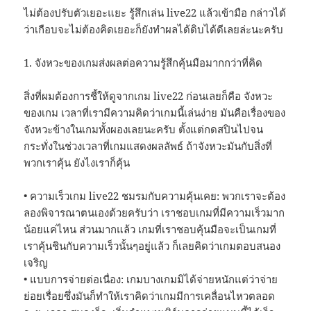
ไม่ต้องปรับตัวเยอะแยะ รู้สึกเล่น live22 แล้วเข้ามือ กล่าวได้
ว่าเกือบจะไม่ต้องคิดเยอะก็ยังทำผลได้ดิบได้ดีเลยล่ะนะครับ
1. จังหวะของเกมส่งผลต่อความรู้สึกคุ้นมือมากกว่าที่คิด
สิ่งที่ผมต้องการชี้ให้ดูจากเกม live22 ก่อนเลยก็คือ จังหวะ
ของเกม เวลาที่เรามีความคิดว่าเกมนี้เล่นง่าย มันคือเรื่องของ
จังหวะข้างในเกมทั้งผองเลยนะครับ ตั้งแต่กดสปินไปจน
กระทั่งในช่วงเวลาที่เกมแสดงผลลัพธ์ ถ้าจังหวะมันกับสิ่งที่
พวกเราคุ้น ยังไงเราก็คุ้น
• ความเร็วเกม live22 ชมรมกับความคุ้นเคย: พวกเราจะต้อง
ลองพิจารณาตนเองด้วยครับว่า เราชอบเกมที่มีความเร็วมาก
น้อยแค่ไหน ส่วนมากแล้ว เกมที่เราชอบคุ้นมือจะเป็นเกมที่
เราคุ้นชินกับความเร็วนั้นๆอยู่แล้ว ก็เลยคิดว่าเกมตอบสนอง
เจริญ
• แบบการจ่ายต่อเนื่อง: เกมบางเกมมิได้จ่ายหนักแต่ว่าจ่าย
ย่อยเรื่อยซึ่งมันก็ทำให้เราคิดว่าเกมมีการเคลื่อนไหวตลอด