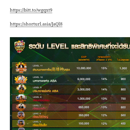
https://bitt.to/wgqxt9
https://shorturl.asia/JaQl8