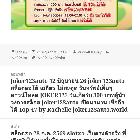
รูป
เขียน
ผู้
หมวด
สถานะ
21 พฤษภาคม 2026
Russell Bailey
แบบ
เมื่อ
ป้าย
เขียน
หมู่
live22slot
live22
,
live22slot
เรื่อง
กำกับ
แนะแนว
ก่อนหน้า
เรื่อง
Joker123auto 12 มิถุนายน 26 joker123auto
เรื่อง
สล็อตออโต้ เสถียร ไม่สะดุด รับทรัพย์เต็มๆ
ก่อน
ดาวน์โหลด JOKER123 วันเกิดรับ 300 บาทผู้นำ
หน้า:
วงการสล็อต joker123auto เปิดมานาน เชื่อถือ
ได้ Top 47 by Rachelle joker123auto.world
ต่อไป
สล็อตxo 28 ก.ค. 2569 slotxo เว็บตรงตัวจริง ที่
เรื่อง