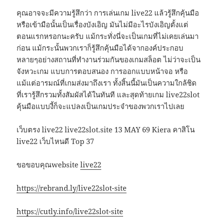
คุณอาจจะมีความรู้สึกว่า การเล่นเกม live22 แล้วรู้สึกคุ้นมือ
หรือเข้ามือนั้นเป็นเรื่องบังเอิญ มันไม่มีอะไรบังเอิญตั้งแต่
ตอนแรกหรอกนะครับ แม้กระทั่งนี่จะเป็นเกมที่ไม่เคยเล่นมา
ก่อน แม้กระนั้นพวกเราก็รู้สึกคุ้นมือได้จากองค์ประกอบ
หลายๆอย่างสถานที่ทำงานร่วมกันของเกมสล็อต ไม่ว่าจะเป็น
จังหวะเกม แบบการตอบสนอง การออกแบบหน้าจอ หรือ
แม้แต่อารมณ์ที่เกมส่งมาถึงเรา ทั้งสิ้นนี้มันเป็นความใกล้ชิด
ที่เรารู้สึกรวมทั้งสัมผัสได้ในทันที และสุดท้ายเกม live22slot
คุ้นมือแบบงี้ก็จะแปลงเป็นเกมประจำของพวกเราไปเลย
เว็บตรง live22 live22slot.site 13 MAY 69 Kiera คาสิโน
live22 เว็บไหนดี Top 37
ขอขอบคุณwebsite
live22
https://rebrand.ly/live22slot-site
https://cutly.info/live22slot-site