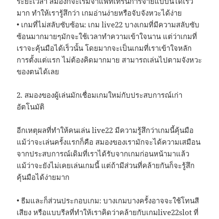
ระยะเวลา สมองก็จะเริ่มจำแพทเทิร์นการจ่ายแบบนี้ได้เร็ว
มาก ทำให้เรารู้สึกว่า เกมอ่านง่ายหรือจับจังหวะได้ง่าย
• เกมที่ไม่สลับซับซ้อน: เกม live22 บางเกมที่มีความสลับซับ
ซ้อนมากมายๆมักจะใช้เวลาทำความเข้าใจนาน แต่ว่าเกมที่
เราจะคุ้นมือได้เร็วนั้น โดยมากจะเป็นเกมที่เราเข้าใจหลัก
การตั้งแต่แรก ไม่ต้องคิดมากมาย สามารถเล่นไปตามจังหวะ
ของตนได้เลย
2. สมองของผู้เล่นมักเชื่อมเกมใหม่กับประสบการณ์เก่า
อัตโนมัติ
อีกเหตุผลที่ทำให้คนเล่น live22 มีความรู้สึกว่าเกมนี้คุ้นมือ
แม้ว่าจะเล่นครั้งแรกก็คือ สมองของเรามักจะได้ความเสมือน
จากประสบการณ์เดิมที่เราได้รับจากเกมก่อนหน้ามาแล้ว
แม้ว่าจะยังไม่เคยเล่นเกมนี้ แต่ถ้ามีส่วนที่คล้ายกันก็จะรู้สึก
คุ้นมือได้ง่ายมาก
• ธีมและก็ส่วนประกอบเกม: บางเกมบางครั้งอาจจะใช้โทนสี
เสียง หรือแบบรีลที่ทำให้เราคิดว่าคล้ายกับเกมlive22slot ที่