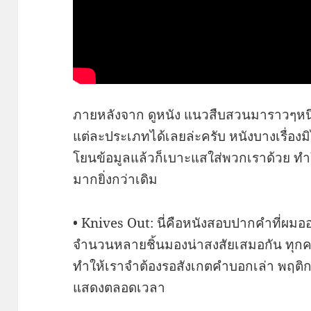
ภายหลังจาก ดูหนัง แนวสืบสวนมาราวๆหนึ
แต่ละประเภทได้เลยล่ะครับ หนังบางเรื่องม
โยนข้อมูลแล้วก็เบาะแสใส่พวกเราด้วย ทำให
มากยิ่งกว่าเดิม
• Knives Out: นี่คือหนังสอบปากคำที่ผ
จำนวนหลายชิ้นมองน่าสงสัยเสมอกัน ทุกคนนั
ทำให้เราจำต้องรอสังเกตคำบอกเล่า พฤติ
แสดงตลอดเวลา