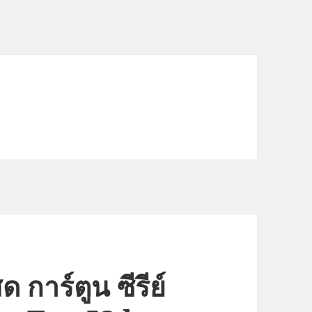
การ์ตูน ซีรีย์