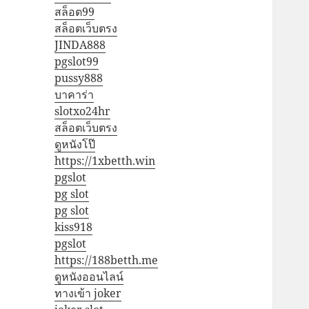
สล็อต99
สล็อตเว็บตรง
JINDA888
pgslot99
pussy888
บาคาร่า
slotxo24hr
สล็อตเว็บตรง
ดูหนังโป๊
https://1xbetth.win
pgslot
pg slot
pg slot
kiss918
pgslot
https://188betth.me
ดูหนังออนไลน์
ทางเข้า joker