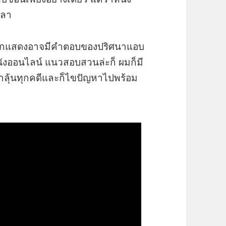
วลา
ุกนักแสดงอาจมีคำตอบของปริศนาแอบ
หนังออนไลน์ แนวสอบสวนล่ะก็ ผมก็มี
มาลุ้นทุกคดีและก็ไขปัญหาไปพร้อม