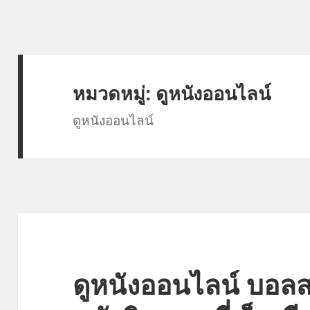
หมวดหมู่:
ดูหนังออนไลน์
ดูหนังออนไลน์
ดูหนังออนไลน์ บอลสด 