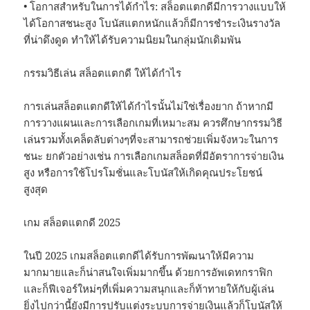
• โอกาสสำหรับในการได้กำไร: สล็อตแตกดีมีการวางแบบให้
ได้โอกาสชนะสูง โบนัสแตกหนักแล้วก็มีการชำระเงินรางวัล
ที่น่าดึงดูด ทำให้ได้รับความนิยมในกลุ่มนักเดิมพัน
กรรมวิธีเล่น สล็อตแตกดี ให้ได้กำไร
การเล่นสล็อตแตกดีให้ได้กำไรนั้นไม่ใช่เรื่องยาก ถ้าหากมี
การวางแผนและการเลือกเกมที่เหมาะสม ควรศึกษากรรมวิธี
เล่นรวมทั้งเคล็ดลับต่างๆที่จะสามารถช่วยเพิ่มจังหวะในการ
ชนะ ยกตัวอย่างเช่น การเลือกเกมสล็อตที่มีอัตราการจ่ายเงิน
สูง หรือการใช้โปรโมชั่นและโบนัสให้เกิดคุณประโยชน์
สูงสุด
เกม สล็อตแตกดี 2025
ในปี 2025 เกมสล็อตแตกดีได้รับการพัฒนาให้มีความ
มากมายและก็น่าสนใจเพิ่มมากขึ้น ด้วยการอัพเดทกราฟิก
และก็ฟีเจอร์ใหม่ๆที่เพิ่มความสนุกและก็ท้าทายให้กับผู้เล่น
ยิ่งไปกว่านี้ยังมีการปรับแต่งระบบการจ่ายเงินแล้วก็โบนัสให้