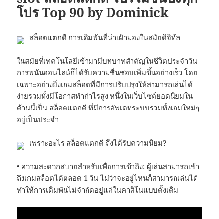
โปร Top 90 by Dominick
สล็อตแตกดี การเดิมพันที่น่าเฝ้ามองในสมัยดิจิทัล
ในสมัยที่เทคโนโลยีเข้ามามีบทบาทสำคัญในชีวิตประจำวัน
การพนันออนไลน์ก็ได้รับความชื่นชอบเพิ่มขึ้นอย่างเร็ว โดย
เฉพาะอย่างยิ่งเกมสล็อตที่มีการปรับปรุงให้สามารถเล่นได้
ง่ายรวมทั้งมีโอกาสทำกำไรสูง หนึ่งในเว็บไซต์ยอดนิยมใน
ด้านนี้เป็น สล็อตแตกดี ที่มีการอัพเดทระบบรวมทั้งเกมใหม่ๆ
อยู่เป็นประจำ
เพราะอะไร สล็อตแตกดี ถึงได้รับความนิยม?
• ความสะดวกสบายสำหรับเพื่อการเข้าถึง: ผู้เล่นสามารถเข้า
ถึงเกมสล็อตได้ตลอด 1 วัน ไม่ว่าจะอยู่ไหนก็สามารถเล่นได้
ทำให้การเดิมพันไม่จำกัดอยู่แค่ในคาสิโนแบบดั้งเดิม