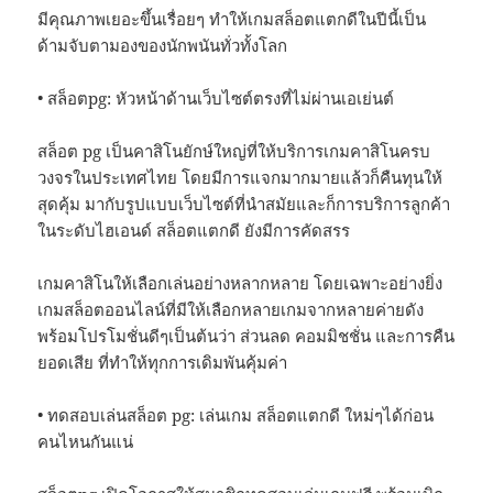
มีคุณภาพเยอะขึ้นเรื่อยๆ ทำให้เกมสล็อตแตกดีในปีนี้เป็น
ด้ามจับตามองของนักพนันทั่วทั้งโลก
• สล็อตpg: หัวหน้าด้านเว็บไซต์ตรงที่ไม่ผ่านเอเย่นต์
สล็อต pg เป็นคาสิโนยักษ์ใหญ่ที่ให้บริการเกมคาสิโนครบ
วงจรในประเทศไทย โดยมีการแจกมากมายแล้วก็คืนทุนให้
สุดคุ้ม มากับรูปแบบเว็บไซต์ที่นำสมัยและก็การบริการลูกค้า
ในระดับไฮเอนด์ สล็อตแตกดี ยังมีการคัดสรร
เกมคาสิโนให้เลือกเล่นอย่างหลากหลาย โดยเฉพาะอย่างยิ่ง
เกมสล็อตออนไลน์ที่มีให้เลือกหลายเกมจากหลายค่ายดัง
พร้อมโปรโมชั่นดีๆเป็นต้นว่า ส่วนลด คอมมิชชั่น และการคืน
ยอดเสีย ที่ทำให้ทุกการเดิมพันคุ้มค่า
• ทดสอบเล่นสล็อต pg: เล่นเกม สล็อตแตกดี ใหม่ๆได้ก่อน
คนไหนกันแน่