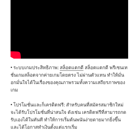
• ระบบเกมประสิทธิภาพ:
สล็อตแตกดี
สล็อตแตกดี พรีเซนเท
ชั่นเกมสล็อตจากค่ายเกมโดยตรง ไม่ผ่านตัวแทน ทำให้มั่น
อกมั่นใจได้ในเรื่องของคุณภาพรวมทั้งความเสถียรภาพของ
เกม
• โปรโมชั่นและก็เครดิตฟรี: สำหรับคนที่สมัครสมาชิกใหม่
จะได้รับโปรโมชั่นที่น่าสนใจ ดังเช่น เครดิตฟรีที่สามารถกด
รับเองได้ในทันที ทำให้การเริ่มต้นพนันง่ายดายมากยิ่งขึ้น
และได้โอกาสทำเงินตั้งแต่แรกเริ่ม