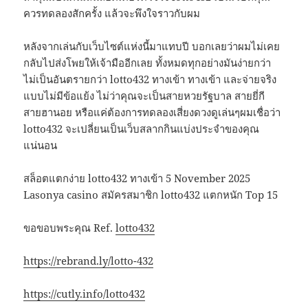
ควรทดลองสักครั้ง แล้วจะพึงใจราวกับผม
หลังจากเล่นกับเว็บไซต์แห่งนี้มาแทบปี บอกเลยว่าผมไม่เคย
กลับไปส่งโพยให้เจ้ามืออีกเลย ทั้งหมดทุกอย่างมันง่ายกว่า
ไม่เป็นอันตรายกว่า lotto432 ทางเข้า ทางเข้า และจ่ายจริง
แบบไม่มีข้อแย้ง ไม่ว่าคุณจะเป็นสายหวยรัฐบาล สายยี่กี
สายฮานอย หรือแค่ต้องการทดลองเสี่ยงดวงดูเล่นๆผมเชื่อว่า
lotto432 จะเปลี่ยนเป็นเว็บสลากกินแบ่งประจำของคุณ
แน่นอน
สล็อตแตกง่าย lotto432 ทางเข้า 5 November 2025
Lasonya casino สมัครสมาชิก lotto432 แตกหนัก Top 15
ขอขอบพระคุณ Ref.
lotto432
https://rebrand.ly/lotto-432
https://cutly.info/lotto432