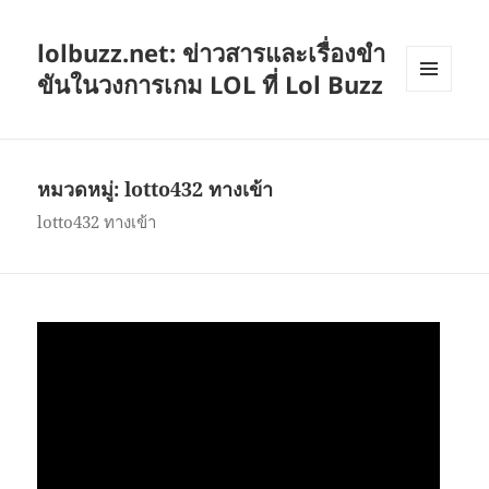
lolbuzz.net: ข่าวสารและเรื่องขำ
ขันในวงการเกม LOL ที่ Lol Buzz
เมนู
และวิด
เจ็ต
หมวดหมู่:
lotto432 ทางเข้า
lotto432 ทางเข้า