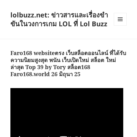
lolbuzz.net: ข่าวสารและเรื่องขำ
ขันในวงการเกม LOL ที่ Lol Buzz
เมนู
และวิด
เจ็ต
Faro168 websiteตรง เว็บสล็อตออนไลน์ ที่ได้รับ
ความนิยมสูงสุด พนัน เว็บเปิดใหม่ สล็อต ใหม่
ล่าสุด Top 39 by Tory สล็อต168
Faro168.world 26 มิถุนา 25