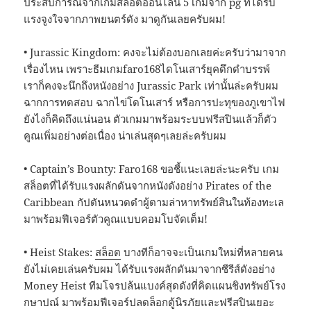
ประสบการณ์จากเกมสล็อตออนไลน์ 5 เกมจาก pg ที่ได้รับ
แรงจูงใจจากภาพยนตร์ดัง มาดูกันเลยครับผม!
• Jurassic Kingdom: คงจะไม่ต้องบอกเลยค่ะครับว่ามาจาก
เรื่องไหน เพราะธีมเกมfaro168ไดโนเสาร์ยุคดึกดำบรรพ์
เราก็คงจะนึกถึงหนังอย่าง Jurassic Park เท่านั้นล่ะครับผม
ฉากการทดสอบ ฉากไข่โดโนเสาร์ หรือการปะทุของภูเขาไฟ
ยังไงก็คิดถึงแน่นอน ตัวเกมมาพร้อมระบบฟรีสปินแล้วก็ตัว
คูณเพิ่มอย่างต่อเนื่อง น่าเล่นสุดๆเลยล่ะครับผม
• Captain’s Bounty: Faro168 ขอชี้แนะเลยล่ะนะครับ เกม
สล็อตที่ได้รับแรงผลักดันจากหนังดังอย่าง Pirates of the
Caribbean กัปตันหนวดดำผู้ตามล่าหาทรัพย์สินในท้องทะเล
มาพร้อมฟีเจอร์ตัวคูณแบบคอมโบจัดเต็ม!
• Heist Stakes:
สล็อต
บางทีก็อาจจะเป็นเกมใหม่ที่หลายคน
ยังไม่เคยเล่นครับผม ได้รับแรงผลักดันมาจากซีรีส์ดังอย่าง
Money Heist ทีมโจรปล้นแบงค์สุดดังที่คิดแผนชิงทรัพย์โรง
กษาปณ์ มาพร้อมฟีเจอร์ปลดล็อกตู้นิรภัยและฟรีสปินเยอะ