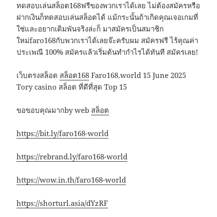
ทดสอบเล่นสล็อต168ฟรีของพวกเราได้เลย ไม่ต้องสมัครหรือ
ฝากเงินก็ทดสอบเล่นสล็อตได้ แม้กระนั้นถ้าเกิดคุณเจอเกมที่
ใช่และอยากเดิมพันจริงล่ะก็ มาสมัครเป็นสมาชิก
ใหม่faro168กับพวกเราได้เลยจ๊ะครับผม สมัครฟรี ไร้คุณค่า
ประเพณี 100% สมัครแล้วเริ่มต้นทำกำไรได้ทันที สมัครเลย!
เว็บตรงสล็อต
สล็อต168
Faro168.world 15 June 2025
Tory casino สล็อต ที่ดีที่สุด Top 15
ขอขอบคุณมากby web
สล็อต
https://bit.ly/faro168-world
https://rebrand.ly/faro168-world
https://wow.in.th/faro168-world
https://shorturl.asia/dYzRF