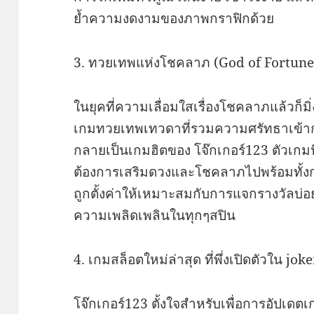
ย้ำความงดงามของภาพกราฟิกด้วย
3. ทวยเทพแห่งโชคลาภ (God of Fortune
ในยุคที่ความเลื่อมใสเรื่องโชคลาภแล้วก็ม
เกมทวยเทพเทวดาที่รวมความศรัทธาเข้าก
กลายเป็นเกมฮิตของ โจ๊กเกอร์123 ตัวเกมนี
ต้องการเสริมดวงและโชคลาภไปพร้อมทั้งก
ถูกตั้งค่าให้เหมาะสมกับการแจกรางวัลบ่อย
ความเพลิดเพลินในทุกๆสปิน
4. เกมสล็อตใหม่ล่าสุด ที่พึ่งเปิดตัวใน jok
โจ๊กเกอร์123 ตั้งใจสำหรับเพื่อการอัปเดตเ