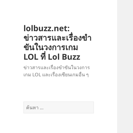
lolbuzz.net:
ข่าวสารและเรื่องขำ
ขันในวงการเกม
LOL ที่ Lol Buzz
ข่าวสารและเรื่องขำขันในวงการ
เกม LOL และเรื่องเซียนเกมอื่น ๆ
ค้นหา
สำหรับ: