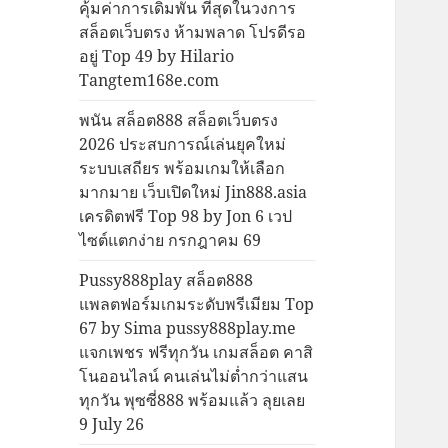
คุ้มค่าการเดิมพัน ที่สุดในวงการ
สล็อตเว็บตรง ห้ามพลาด โปรดีรอ
อยู่ Top 49 by Hilario
Tangtem168e.com
พนัน สล็อต888 สล็อตเว็บตรง
2026 ประสบการณ์เล่นยุคใหม่
ระบบเสถียร พร้อมเกมให้เลือก
มากมาย เว็บเปิดใหม่ Jin888.asia
เครดิตฟรี Top 98 by Jon 6 เวป
ไซต์แตกง่าย กรกฎาคม 69
Pussy888play สล็อต888
แพลตฟอร์มเกมระดับพรีเมียม Top
67 by Sima pussy888play.me
แจกเพชร ฟรีทุกวัน เกมสล็อต คาสิ
โนออนไลน์ คนเล่นไม่ต่ำกว่าแสน
ทุกวัน พุซซี่888 พร้อมแล้ว ลุยเลย
9 July 26