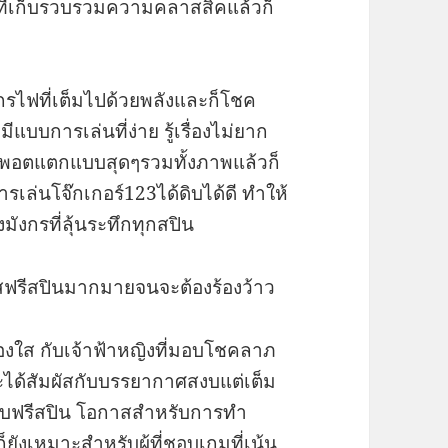
มที่เก็บรวบรวมความคลาสสิคแล้วก็
กรไฟที่เต็มไปด้วยพลังและก็โชค
มีแบบการเล่นที่ง่าย รู้เรื่องไม่ยาก
จ็คพอตแตกแบบสุดๆรวมทั้งภาพแล้วก็
เล่นโจ๊กเกอร์123ได้ดิบได้ดี ทำให้
ังกรที่ลุ้นระทึกทุกสปิน
นัสฟรีสปินมากมายจนจะต้องร้องว้าว
ผ่องใส กับเจ้าฟ้าหญิงที่มอบโชคลาภ
ณจะได้สัมผัสกับบรรยากาศสงบแต่เต็ม
้รับฟรีสปิน โอกาสสำหรับการทำ
ก็ยังเหมาะสำหรับผู้ที่ชอบเกมที่เน้น