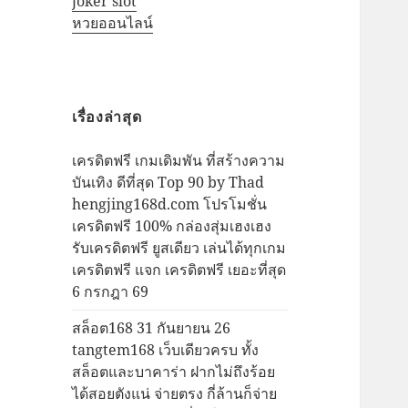
joker slot
หวยออนไลน์
เรื่องล่าสุด
เครดิตฟรี เกมเดิมพัน ที่สร้างความ
บันเทิง ดีที่สุด Top 90 by Thad
hengjing168d.com โปรโมชั่น
เครดิตฟรี 100% กล่องสุ่มเฮงเฮง
รับเครดิตฟรี ยูสเดียว เล่นได้ทุกเกม
เครดิตฟรี แจก เครดิตฟรี เยอะที่สุด
6 กรกฎา 69
สล็อต168 31 กันยายน 26
tangtem168 เว็บเดียวครบ ทั้ง
สล็อตและบาคาร่า ฝากไม่ถึงร้อย
ได้สอยตังแน่ จ่ายตรง กี่ล้านก็จ่าย