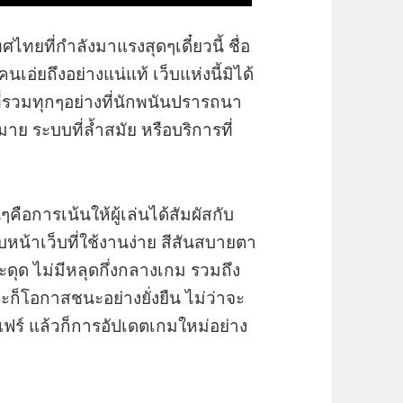
ทยที่กำลังมาแรงสุดๆเดี๋ยวนี้ ชื่อ
เอ่ยถึงอย่างแน่แท้ เว็บแห่งนี้มิได้
ที่รวมทุกๆอย่างที่นักพนันปรารถนา
มาย ระบบที่ล้ำสมัย หรือบริการที่
ๆคือการเน้นให้ผู้เล่นได้สัมผัสกับ
หน้าเว็บที่ใช้งานง่าย สีสันสบายตา
ดุด ไม่มีหลุดกึ่งกลางเกม รวมถึง
ละก็โอกาสชนะอย่างยั่งยืน ไม่ว่าจะ
แฟร์ แล้วก็การอัปเดตเกมใหม่อย่าง