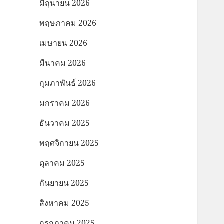
มิถุนายน 2026
พฤษภาคม 2026
เมษายน 2026
มีนาคม 2026
กุมภาพันธ์ 2026
มกราคม 2026
ธันวาคม 2025
พฤศจิกายน 2025
ตุลาคม 2025
กันยายน 2025
สิงหาคม 2025
กรกฎาคม 2025