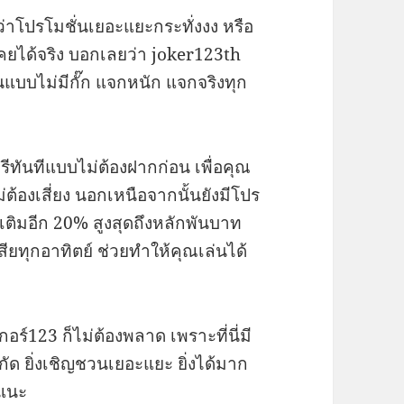
่าโปรโมชั่นเยอะแยะกระทั่งงง หรือ
เคยได้จริง บอกเลยว่า joker123th
่นแบบไม่มีกั๊ก แจกหนัก แจกจริงทุก
ีทันทีแบบไม่ต้องฝากก่อน เพื่อคุณ
้องเสี่ยง นอกเหนือจากนั้นยังมีโปร
มเติมอีก 20% สูงสุดถึงหลักพันบาท
สียทุกอาทิตย์ ช่วยทำให้คุณเล่นได้
เกอร์123 ก็ไม่ต้องพลาด เพราะที่นี่มี
กัด ยิ่งเชิญชวนเยอะแยะ ยิ่งได้มาก
้แนะ