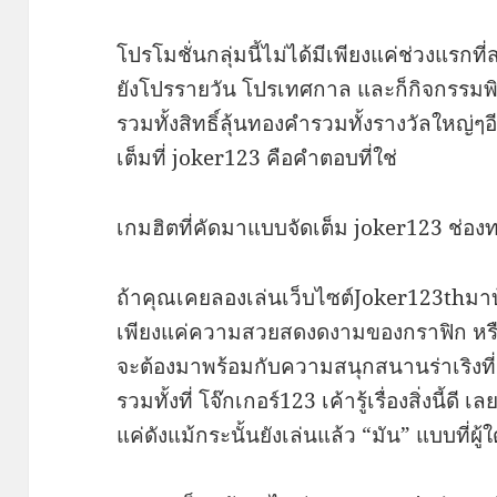
โปรโมชั่นกลุ่มนี้ไม่ได้มีเพียงแค่ช่วงแรกที
ยังโปรรายวัน โปรเทศกาล และก็กิจกรรมพิเ
รวมทั้งสิทธิ์ลุ้นทองคำรวมทั้งรางวัลใหญ่
เต็มที่ joker123 คือคำตอบที่ใช่
เกมฮิตที่คัดมาแบบจัดเต็ม joker123 ช่องทา
ถ้าคุณเคยลองเล่นเว็บไซต์Joker123thมาบ
เพียงแค่ความสวยสดงดงามของกราฟิก หรือฟ
จะต้องมาพร้อมกับความสนุกสนานร่าเริงที่
รวมทั้งที่ โจ๊กเกอร์123 เค้ารู้เรื่องสิ่งนี้ด
แค่ดังแม้กระนั้นยังเล่นแล้ว “มัน” แบบที่ผ