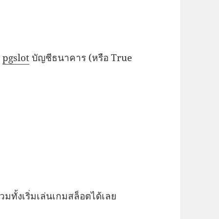
,
pgslot
บัญชีธนาคาร (หรือ True
มทั้งเริ่มเล่นเกมสล็อตได้เลย