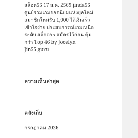
สล็อต55 17 ส.ค. 2569 jinda55
ศูนย์รวมเกมยอดนิยมแห่งยุคใหม่
สมาชิกใหม่รับ 1,000 ได้เงินเร็ว
เข้าใจง่าย ประสบการณ์เกมเหนือ
ระดับ สล็อต55 สมัครไว้ก่อน คุ้ม
กว่า Top 46 by Jocelyn
Jin55.guru
ความเห็นล่าสุด
คลังเก็บ
กรกฎาคม 2026