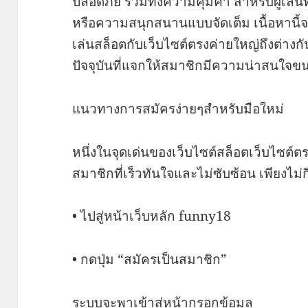
ปลอดภัย รวมทั้งความคุ้มค่า สำหรับผู้เล่น
หรือความสนุกสนานแบบจัดเต็ม เนื้อหานี้
เล่นสล็อตกับเว็บไซต์ตรงค่ายใหญ่ถึงต่างกั
ปัจจุบันที่แจกให้สมาชิกมีความน่าสนใจ
แนวทางการสมัครง่ายๆสำหรับมือใหม่
หนึ่งในจุดเด่นของเว็บไซต์สล็อตเว็บไซต์
สมาชิกที่เร็วทันใจและไม่ซับซ้อน เพียงไม่กี่
• ไปสู่หน้าเว็บหลัก funny18
• กดปุ่ม “สมัครเป็นสมาชิก”
ระบบจะพาเข้าสู่หน้ากรอกข้อมูล