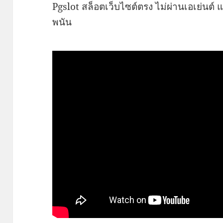
Pgslot สล็อตเว็บไซต์ตรง ไม่ผ่านเอเย่นต์ 
พนัน