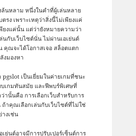
งล้นหลาม หนึ่งในคำที่ผู้เล่นหลาย
รง เพราะเหตุว่าสิ่งนี้ไม่เพียงแค่
ียงแค่นั้น แต่ว่ายังหมายความว่า
นกับเว็บไซต์นั่น ไม่ผ่านเอเย่นต์
สปิน คุณจะได้โอกาสเจอ สล็อตแตก
ำลังมองหา
 pgslot เป็นเยี่ยมในค่ายเกมที่ชนะ
บบเกมทันสมัย และฟีพบร์พิเศษที่
ญกว่านั้นคือ การเลือกเว็บสำหรับการ
้าคุณเลือกเล่นกับเว็บไซต์ที่ไม่ใช่
ย่างเช่น
เย่นต์อาจมีการปรับเปอร์เซ็นต์การ