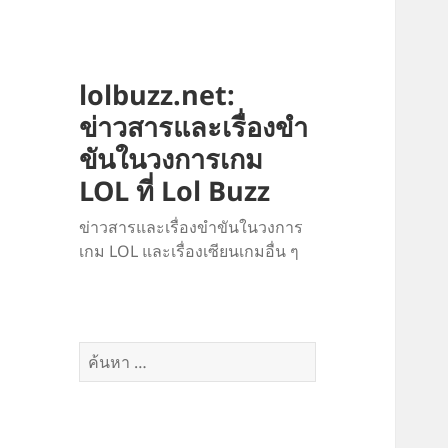
lolbuzz.net:
ข่าวสารและเรื่องขำ
ขันในวงการเกม
LOL ที่ Lol Buzz
ข่าวสารและเรื่องขำขันในวงการ
เกม LOL และเรื่องเซียนเกมอื่น ๆ
ค้นหา
สำหรับ: