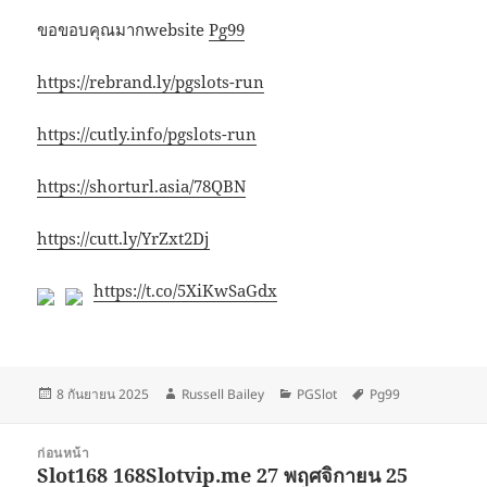
ขอขอบคุณมากwebsite
Pg99
https://rebrand.ly/pgslots-run
https://cutly.info/pgslots-run
https://shorturl.asia/78QBN
https://cutt.ly/YrZxt2Dj
https://t.co/5XiKwSaGdx
เขียน
ผู้
หมวด
ป้าย
8 กันยายน 2025
Russell Bailey
PGSlot
Pg99
เมื่อ
เขียน
หมู่
กำกับ
แนะแนว
ก่อนหน้า
เรื่อง
Slot168 168Slotvip.me 27 พฤศจิกายน 25
เรื่อง