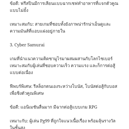
ข้อดี: ฟรีสปินมีการเลียนแบบฉากเชฟทำอาหารที่แจกตัวคูณ
แบบไม่ยั้ง
เหมาะสมกับ: สายเกมที่ชอบทั้งยังภาพน่ารักน่าเอ็นดูและ
ความมันส์ที่แอบแฝงอยู่ภายใน
3. Cyber Samurai
เกมที่นำแนวความคิดซามูไรมาผสมผสานกับโลกไซเบอร์
เหมาะสมกับผู้เล่นที่ชอบความเร็ว ความแรง และก็การต่อสู้
แบบต่อเนื่อง
ฟีพบร์พิเศษ: รีลล็อกตนเองระหว่างโบนัส, โบนัสต่อสู้กับบอส
เพื่อชิงตัวคูณพิเศษ
ข้อดี: แอนิเมชันลื่นมาก มีฉากต่อสู้แบบเกม RPG
เหมาะกับ: ผู้เล่น Pg99 ที่ถูกใจแนวเนื้อเรื่อง พร้อมลุ้นรางวัล
ในชั้นสูง