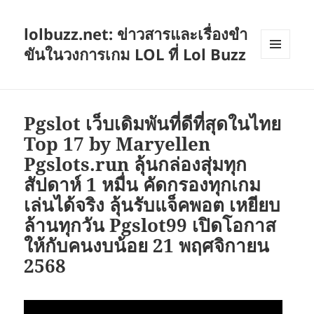
lolbuzz.net: ข่าวสารและเรื่องขำ
ขันในวงการเกม LOL ที่ Lol Buzz
เมนู
และวิด
เจ็ต
Pgslot เว็บเดิมพันที่ดีที่สุดในไทย
Top 17 by Maryellen
Pgslots.run ลุ้นกล่องสุ่มทุก
สัปดาห์ 1 หมื่น คัดกรองทุกเกม
เล่นได้จริง ลุ้นรับแจ็คพอต เหยียบ
ล้านทุกวัน Pgslot99 เปิดโอกาส
ให้กับคนงบน้อย 21 พฤศจิกายน
2568