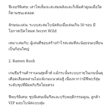
ฟีเจอร์พิเศษ: เสาโทเท็มจะสะสมพลังและก็เพิ่มตัวคูณเมื่อใด
ก็ตามชนะตลอด
ลักษณะเด่น: ระบบสะสมโบนัสลับเมื่อเล่นเกิน 50 รอบ มี
โอกาสเปิดโหมด Secret Wild
เหมาะสมกับ: ผู้เล่นที่ชอบสร้างกำไรสะสมทีละน้อยจนเปลี่ยน
เป็นก้อนใหญ่
2. Ramen Rush
เกมธีมร้านค้าราเมนสุดคิ้วท์ แม้กระนั้นระบบภายในเกมนั้นดุ
เดือดเลือดพล่านไม่แพ้เกมแนวต่อสู้ เนื่องจากว่ามีฟีพบร์สุ่ม
ระดับซุปที่มีผลกับรีลโดยตรง
ฟีพบร์พิเศษ: ซุปพิเศษเพิ่มรีลและปรับพฤติกรรมคูณ, ลูกค้า
VIP มอบโบนัสแบบสุ่ม