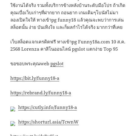
ใช้งานได้จริง รวมทั้งบริการข้างหลังบ้านระดับมือโปร ถ้าเกิด
คุณเบื่อเว็บเก่าๆที่ฝากยาก ถอนยาก เกมเดิมๆโบนัสไม่มา
ลองเปิดใจให้ ทางเข้าpg funny18 แล้วคุณจะพบว่าการเล่น
สล็อตนั้น ง่าย บันเทิงใจ และก็ผลกำไรได้จริง มากกว่าที่เคย
เว็บสล็อตแจกเครดิตฟรี ทางเข้าpg Funny18a.com 10 ส.ค.
2568 Lorenza คาสิโนออนไลน์ pgslot แตกง่าย Top 95
ขอขอบพระคุณweb
pgslot
https://bit.ly/funny18-a
https://rebrand.ly/funny18-a
https://cutly.info/funny18-a
https://shorturl.asia/TcwnW