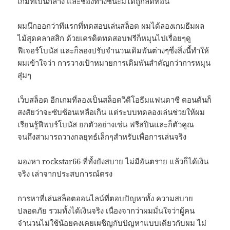
เกมที่เป็นกลาง และช่องทางชนะมิได้ถูกลดทอน
ผมนึกออกว่าทีแรกที่ทดสอบเล่นสล็อต ผมได้ลองเกมธีมผล
ไม้สุดคลาสสิก ด้วยเครดิตทดสอบฟรีก็หมุนไปเรื่อยๆดู
ฟีเจอร์โบนัส และก็ลองปรับจำนวนเดิมพันต่างๆซึ่งสิ่งนี้ทำให้
ผมเข้าใจว่า การวางเป้าหมายการเดิมพันสำคัญกว่าการหมุน
สุ่มๆ
เว็บสล็อต อีกเกมที่ลองเป็นสล็อตวิดีโอธีมแฟนตาซี ตอนต้นก็
สงสัยว่าจะซับซ้อนเหลือเกิน แต่ระบบทดลองเล่นช่วยให้ผม
เรียนรู้ฟีพบร์โบนัส ยกตัวอย่างเช่น ฟรีสปินและก็ตัวคูณ
จนถึงสามารถวางกลยุทธ์เล็กๆสำหรับเพื่อการเล่นจริง
มองหา rockstar66 ที่ทั้งยังสบาย ไม่มีอันตราย แล้วก็ได้เงิน
จริง เล่าจากประสบการณ์ตรง
การหาที่เล่นสล็อตออนไลน์ที่ตอบปัญหาทั้ง ความสบาย
ปลอดภัย รวมทั้งได้เงินจริง เนื่องจากว่าผมมั่นใจว่าผู้คน
จำนวนไม่ใช้น้อยคงเคยเผชิญกับปัญหาแบบเดียวกับผม ไม่