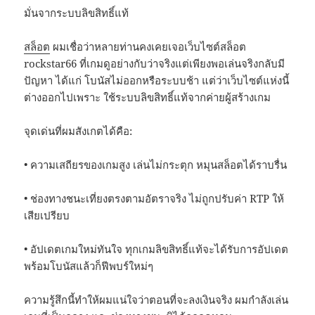
มั่นจากระบบลิขสิทธิ์แท้
สล็อต
ผมเชื่อว่าหลายท่านคงเคยเจอเว็บไซต์สล็อต
rockstar66 ที่เกมดูอย่างกับว่าจริงแต่เพียงพอเล่นจริงกลับมี
ปัญหา ได้แก่ โบนัสไม่ออกหรือระบบช้า แต่ว่าเว็บไซต์แห่งนี้
ต่างออกไปเพราะ ใช้ระบบลิขสิทธิ์แท้จากค่ายผู้สร้างเกม
จุดเด่นที่ผมสังเกตได้คือ:
• ความเสถียรของเกมสูง เล่นไม่กระตุก หมุนสล็อตได้ราบรื่น
• ช่องทางชนะเที่ยงตรงตามอัตราจริง ไม่ถูกปรับค่า RTP ให้
เสียเปรียบ
• อัปเดตเกมใหม่ทันใจ ทุกเกมลิขสิทธิ์แท้จะได้รับการอัปเดต
พร้อมโบนัสแล้วก็ฟีพบร์ใหม่ๆ
ความรู้สึกนี้ทำให้ผมแน่ใจว่าตอนที่จะลงเงินจริง ผมกำลังเล่น