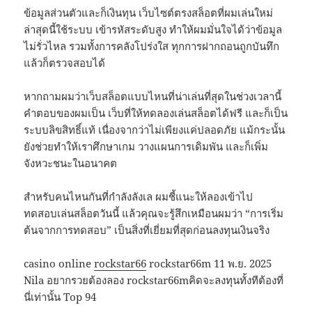
ข้อมูลส่วนตัวและก็เงินทุน เว็บไซต์ตรงสล็อตที่ผมเล่นใหม่
ล่าสุดนี้ใช้ระบบ เข้ารหัสระดับสูง ทำให้ผมมั่นใจได้ว่าข้อมูล
ไม่รั่วไหล รวมทั้งการคลังโปร่งใส ทุกการฝากถอนถูกบันทึก
แล้วก็ตรวจสอบได้
หากถามผมว่าเว็บสล็อตแบบไหนที่น่าเล่นที่สุดในช่วงเวลานี้
คำตอบของผมเป็น เว็บที่ให้ทดลองเล่นสล็อตได้ฟรี และก็เป็น
ระบบลิขสิทธิ์แท้ เนื่องจากว่าไม่เพียงแค่ปลอดภัย แม้กระนั้น
ยังช่วยทำให้เราศึกษาเกม วางแผนการเดิมพัน และก็เพิ่ม
จังหวะชนะในอนาคต
สำหรับคนไหนกันที่กำลังลังเล ผมชี้แนะให้ลองเข้าไป
ทดสอบเล่นสล็อตวันนี้ แล้วคุณจะรู้สึกเหมือนผมว่า “การเริ่ม
ต้นจากการทดสอบ” เป็นสิ่งที่เยี่ยมที่สุดก่อนลงทุนเงินจริง
casino online
rockstar66
rockstar66m 11 พ.ย. 2025
Nila อยากรวยต้องลอง rockstar66mคิดจะลงทุนทั้งทีต้องที่
นี่เท่านั้น Top 94