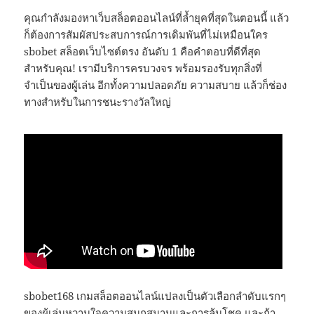
คุณกำลังมองหาเว็บสล็อตออนไลน์ที่ล้ำยุคที่สุดในตอนนี้ แล้ว
ก็ต้องการสัมผัสประสบการณ์การเดิมพันที่ไม่เหมือนใคร
sbobet สล็อตเว็บไซต์ตรง อันดับ 1 คือคำตอบที่ดีที่สุด
สำหรับคุณ! เรามีบริการครบวงจร พร้อมรองรับทุกสิ่งที่
จำเป็นของผู้เล่น อีกทั้งความปลอดภัย ความสบาย แล้วก็ช่อง
ทางสำหรับในการชนะรางวัลใหญ่
sbobet168 เกมสล็อตออนไลน์แปลงเป็นตัวเลือกลำดับแรกๆ
ของผู้เล่นหวานใจความสนุกสนานและการลุ้นโชค และถ้า