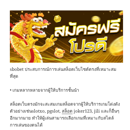
sbobet ประสบการณ์การเล่นสล็อตเว็บไซต์ตรงที่เหมาะสม
ที่สุด
• เกมหลากหลายจากผู้ให้บริการชั้นนำ
สล็อตเว็บตรงมักจะสะสมเกมสล็อตจากผู้ให้บริการเกมโด่งดัง
ตัวอย่างเช่นslotxo, pgslot,
สล็อต
joker123, jili และก็อื่นๆ
อีกมากมาย ทำให้ผู้เล่นสามารถเลือกเกมที่เหมาะกับสไตล์
การเล่นของตนได้