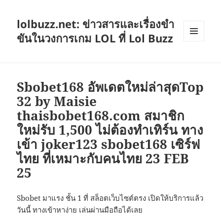
lolbuzz.net: ข่าวสารและเรื่องขำ
ขันในวงการเกม LOL ที่ Lol Buzz
เมนู
และวิด
เจ็ต
Sbobet168 อัพเดตใหม่ล่าสุดTop
32 by Maisie
thaisbobet168.com สมาชิก
ใหม่รับ 1,500 ไม่ต้องทำเทิร์น ทาง
เข้า joker123 sbobet168 เซิร์ฟ
ไทย ที่เหมาะกับคนไทย 23 FEB
25
Sbobet มาแรง ชั้น 1 ที่ สล็อตเว็บไซต์ตรง เปิดให้บริการแล้ว
วันนี้ ทางเข้าหาง่าย เล่นผ่านมือถือได้เลย