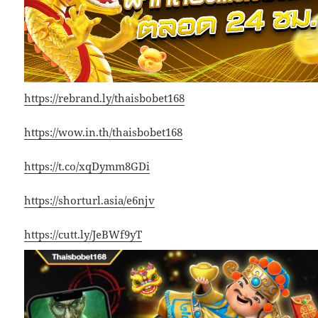
https://rebrand.ly/thaisbobet168
https://wow.in.th/thaisbobet168
https://t.co/xqDymm8GDi
https://shorturl.asia/e6njv
https://cutt.ly/JeBWf9yT