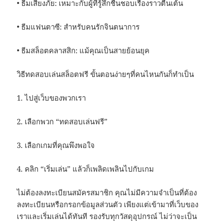
• ธีมเสี่ยงภัย: เหมาะกับผู้ที่รู้สึกชื่นชอบเรื่องราวตื่นเต้น
• ธีมแฟนตาซี: สำหรับคนรักจินตนาการ
• ธีมสล็อตคลาสสิก: แม้คุณเป็นสายย้อนยุค
วิธีทดสอบเล่นสล็อตฟรี ขั้นตอนง่ายๆที่คนไหนกันก็ทำเป็น
1. ไปสู่เว็บของพวกเรา
2. เลือกพวก “ทดสอบเล่นฟรี”
3. เลือกเกมที่คุณพึงพอใจ
4. คลิก “เริ่มเล่น” แล้วก็เพลิดเพลินไปกับเกม
ไม่ต้องลงทะเบียนสมัครสมาชิก คุณไม่มีความจำเป็นที่ต้อง
ลงทะเบียนหรือกรอกข้อมูลส่วนตัว เพียงแต่เข้ามาที่เว็บของ
เราและเริ่มเล่นได้ทันที รองรับทุกวัสดุอุปกรณ์ ไม่ว่าจะเป็น