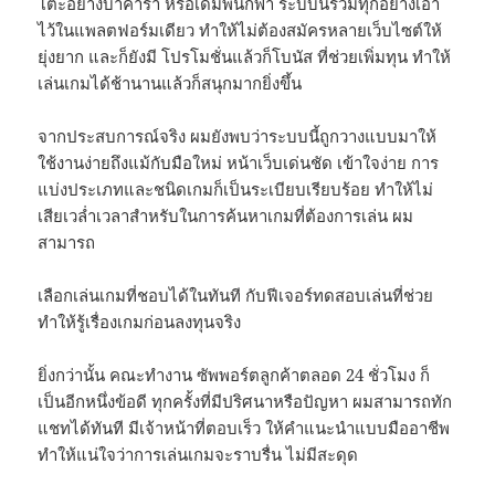
โต๊ะอย่างบาคาร่า หรือเดิมพันกีฬา ระบบนี้รวมทุกอย่างเอา
ไว้ในแพลตฟอร์มเดียว ทำให้ไม่ต้องสมัครหลายเว็บไซต์ให้
ยุ่งยาก และก็ยังมี โปรโมชั่นแล้วก็โบนัส ที่ช่วยเพิ่มทุน ทำให้
เล่นเกมได้ช้านานแล้วก็สนุกมากยิ่งขึ้น
จากประสบการณ์จริง ผมยังพบว่าระบบนี้ถูกวางแบบมาให้
ใช้งานง่ายถึงแม้กับมือใหม่ หน้าเว็บเด่นชัด เข้าใจง่าย การ
แบ่งประเภทและชนิดเกมก็เป็นระเบียบเรียบร้อย ทำให้ไม่
เสียเวล่ำเวลาสำหรับในการค้นหาเกมที่ต้องการเล่น ผม
สามารถ
เลือกเล่นเกมที่ชอบได้ในทันที กับฟีเจอร์ทดสอบเล่นที่ช่วย
ทำให้รู้เรื่องเกมก่อนลงทุนจริง
ยิ่งกว่านั้น คณะทำงาน ซัพพอร์ตลูกค้าตลอด 24 ชั่วโมง ก็
เป็นอีกหนึ่งข้อดี ทุกครั้งที่มีปริศนาหรือปัญหา ผมสามารถทัก
แชทได้ทันที มีเจ้าหน้าที่ตอบเร็ว ให้คำแนะนำแบบมืออาชีพ
ทำให้แน่ใจว่าการเล่นเกมจะราบรื่น ไม่มีสะดุด