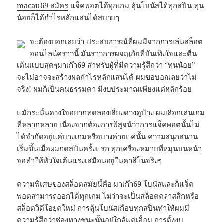
macau69 สมัคร
แจ็คพอตได้ทุกเกม ลุ้นโบนัสได้ทุกสปิน ทุน
น้อยก็ได้กำไรหลักแสนได้สบายๆ
จะต้องบอกเลยว่า ประสบการณ์ที่ผมมีจากการเล่นสล็อต
ออนไลน์คราวนี้ มันราวการผจญภัยที่บันเทิงใจและตื่น
เต้นแบบสุดๆมาเก๊า69 สำหรับผู้ที่มีความรู้สึกว่า “ทุนน้อย”
จะไม่อาจจะสร้างผลกำไรหลักแสนได้ ผมขอบอกเลยว่าไม่
จริง! ผมก็เป็นคนธรรมดา มีงบประมาณเพียงแต่หลักร้อย
แม้กระนั้นดวงใจอยากทดลองเสี่ยงดวงดูบ้าง ผมเลือกเล่นเกม
ที่หลากหลาย เนื่องจากต้องการพิสูจน์ว่าการแจ็คพอตนั้นไม่
ได้จำกัดอยู่แค่บางเกมหรือบางค่ายแค่นั้น ความสนุกสนาน
เริ่มขึ้นเมื่อผมกดสปินครั้งแรก ทุกเครื่องหมายที่หมุนบนหน้า
จอทำให้หัวใจเต้นแรงเสมือนอยู่ในคาสิโนจริงๆ
ความพิเศษของสล็อตสมัยนี้คือ มาเก๊า69 โบนัสและก็แจ็ค
พอตสามารถออกได้ทุกเกม ไม่ว่าจะเป็นสล็อตคลาสสิกหรือ
สล็อตวิดีโอยุคใหม่ การลุ้นโบนัสเกือบทุกสปินทำให้ผมมี
ความรู้สึกว่าช่องทางชนะนั้นอยู่ใกล้แค่เอื้อม การตั้งงบ