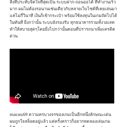
สิ่งที่ประทับจิตใจที่สุดเป็น ระบบฝาก-ถอนออโต้ ที่ทำงานเร็ว
มาก ผมไม่ต้องรอนานเช่นเดียวกับหลายเว็บไซต์ที่เคยเล่นมา
แค่ไม่กี่วินาที เงินก็เข้ากระเป๋า พร้อมใช้ลงทุนในเกมถัดไปได้
ในทันที ยิ่งกว่านั้น ระบบยังรองรับ ทุกธนาคารรวมทั้งวอเลท
ทำให้สบายสุดๆโดยยิ่งไปกว่านั้นตอนที่ปรารถนาเพิ่มเครดิต
ด่วน
macau69 ความครบวงจรของเกมเป็นอีกหนึ่งลักษณะเด่น
ผมถูกใจสล็อตอยู่แล้ว แต่ครั้งคราวก็อยากทดลองเล่นเกม