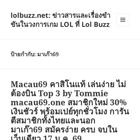
lolbuzz.net: ข่าวสารและเรื่องขำ
ขันในวงการเกม LOL ที่ Lol Buzz
เมนู
และวิด
เจ็ต
ป้ายกำกับ:
มาเก๊า69
Macau69 คาสิโนแท้ เล่นง่าย ไม่
ต้องบิน Top 3 by Tommie
macau69.one สมาชิกใหม่ 30%
เงินชัวร์ พร้อมเปย์ทุกชั่วโมง การัน
ตีสมาชิกทั้งไทยและนอก
มาเก๊า69 สมัครง่าย ครบ จบใน
เว็บเดียว 17 ม.ค. 69