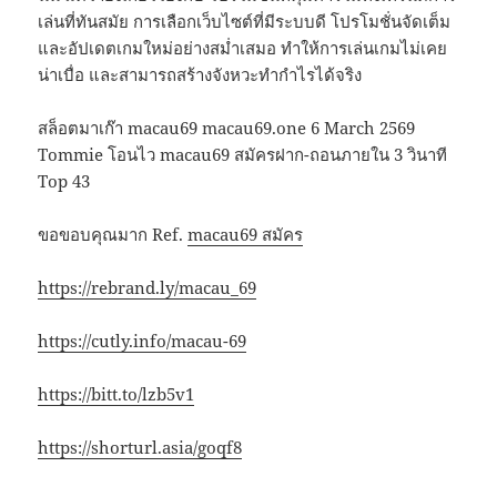
เล่นที่ทันสมัย การเลือกเว็บไซต์ที่มีระบบดี โปรโมชั่นจัดเต็ม
และอัปเดตเกมใหม่อย่างสม่ำเสมอ ทำให้การเล่นเกมไม่เคย
น่าเบื่อ และสามารถสร้างจังหวะทำกำไรได้จริง
สล็อตมาเก๊า macau69 macau69.one 6 March 2569
Tommie โอนไว macau69 สมัครฝาก-ถอนภายใน 3 วินาที
Top 43
ขอขอบคุณมาก Ref.
macau69 สมัคร
https://rebrand.ly/macau_69
https://cutly.info/macau-69
https://bitt.to/lzb5v1
https://shorturl.asia/goqf8