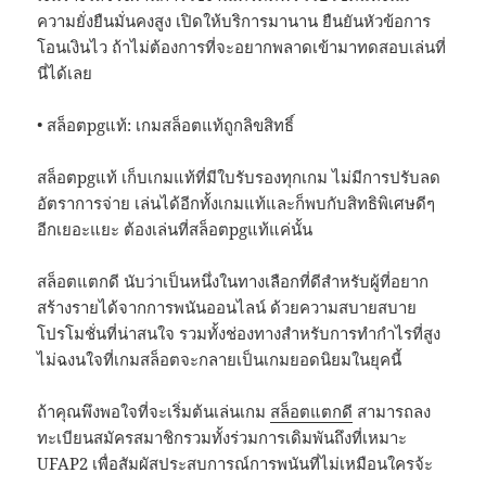
ความยั่งยืนมั่นคงสูง เปิดให้บริการมานาน ยืนยันหัวข้อการ
โอนเงินไว ถ้าไม่ต้องการที่จะอยากพลาดเข้ามาทดสอบเล่นที่
นี่ได้เลย
• สล็อตpgแท้: เกมสล็อตแท้ถูกลิขสิทธิ์
สล็อตpgแท้ เก็บเกมแท้ที่มีใบรับรองทุกเกม ไม่มีการปรับลด
อัตราการจ่าย เล่นได้อีกทั้งเกมแท้และก็พบกับสิทธิพิเศษดีๆ
อีกเยอะแยะ ต้องเล่นที่สล็อตpgแท้แค่นั้น
สล็อตแตกดี นับว่าเป็นหนึ่งในทางเลือกที่ดีสำหรับผู้ที่อยาก
สร้างรายได้จากการพนันออนไลน์ ด้วยความสบายสบาย
โปรโมชั่นที่น่าสนใจ รวมทั้งช่องทางสำหรับการทำกำไรที่สูง
ไม่ฉงนใจที่เกมสล็อตจะกลายเป็นเกมยอดนิยมในยุคนี้
ถ้าคุณพึงพอใจที่จะเริ่มต้นเล่นเกม
สล็อตแตกดี
สามารถลง
ทะเบียนสมัครสมาชิกรวมทั้งร่วมการเดิมพันถึงที่เหมาะ
UFAP2 เพื่อสัมผัสประสบการณ์การพนันที่ไม่เหมือนใครจ้ะ