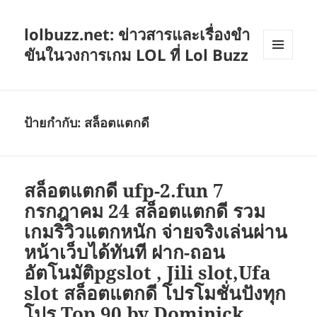
lolbuzz.net: ข่าวสารและเรื่องขำ
ขันในวงการเกม LOL ที่ Lol Buzz
เมนู
และวิด
เจ็ต
ป้ายกำกับ:
สล็อตแตกดี
สล็อตแตกดี ufp-2.fun 7
กรกฎาคม 24 สล็อตแตกดี รวม
เกมริวิวแตกหนัก จ่ายจริงเล่นผ่าน
หน้าเว็บได้ทันที ฝาก-ถอน
อัตโนมัติpgslot , Jili slot,Ufa
slot สล็อตแตกดี โปรโมชั่นปังทุก
โปร Top 90 by Dominick