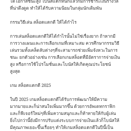
ได้โอกาสชนะสูง โบนัสแตกหนักแล้วก็มีการชำระเงินรางวัล
ที่น่าดึงดูด ทำให้ได้รับความนิยมในกลุ่มนักเดิมพัน
กรรมวิธีเล่น สล็อตแตกดี ให้ได้กำไร
การเล่นสล็อตแตกดีให้ได้กำไรนั้นไม่ใช่เรื่องยาก ถ้าหากมี
การวางแผนและการเลือกเกมที่เหมาะสม ควรศึกษากรรมวิธี
เล่นรวมทั้งเคล็ดลับต่างๆที่จะสามารถช่วยเพิ่มจังหวะในการ
ชนะ ยกตัวอย่างเช่น การเลือกเกมสล็อตที่มีอัตราการจ่ายเงิน
สูง หรือการใช้โปรโมชั่นและโบนัสให้เกิดคุณประโยชน์
สูงสุด
เกม สล็อตแตกดี 2025
ในปี 2025 เกมสล็อตแตกดีได้รับการพัฒนาให้มีความ
มากมายและก็น่าสนใจเพิ่มมากขึ้น ด้วยการอัพเดทกราฟิก
และก็ฟีเจอร์ใหม่ๆที่เพิ่มความสนุกและก็ท้าทายให้กับผู้เล่น
ยิ่งไปกว่านี้ยังมีการปรับแต่งระบบการจ่ายเงินแล้วก็โบนัสให้
มีคุณภาพเยอะขึ้นเรื่อยๆ ทำให้เกมสล็อตแตกดีในปีนี้เป็น