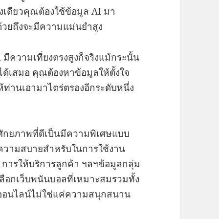
ิ่งเดียวคุณต้องใช้ข้อมูล AI มา
้วยถึงจะมีความแม่นยำสูง
ีความเที่ยงตรงสูงก็จริงแม้กระนั้น
ได้เสมอ คุณต้องหาข้อมูลให้ตั้งใจ
ให้ท่านเอามาไตร่ตรองอีกระดับหนึ่ง
าศักยภาพที่ดีเป็นมีความพิเศษแบบ
ย ความสบายสำหรับในการใช้งาน
ารให้บริการลูกค้า ฯลฯข้อมูลกลุ่ม
้งเลือกเว็บพนันบอลที่เหมาะสมรวมทั้ง
บอลออนไลน์ไม่ใช่แค่ความสนุกสนาน