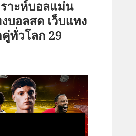
คราะห์บอลแม่น
แทงบอลสด เว็บแทง
ู่ทั่วโลก 29