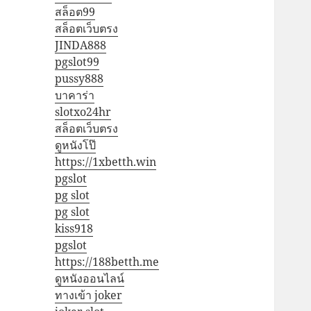
สล็อต99
สล็อตเว็บตรง
JINDA888
pgslot99
pussy888
บาคาร่า
slotxo24hr
สล็อตเว็บตรง
ดูหนังโป๊
https://1xbetth.win
pgslot
pg slot
pg slot
kiss918
pgslot
https://188betth.me
ดูหนังออนไลน์
ทางเข้า joker