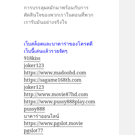
การบรรลุผลมักมาพร้อมกับการ
ตัดสินใจของพวกเราในตอนที่พวก
เรารับมันอย่างจริงใจ
เว็บสล็อตและบาคาร่าของโครตดี
เว็บนี้เล่นแล้วรวยจัดๆ
918kiss
joker123
https://www.madoohd.com
https://sagame168th.com
joker123
http://www.movie87hd.com
https://www.pussy888play.com
pussy888
บาคาร่าออนไลน์
https://www.pgslot.movie
pgslot77