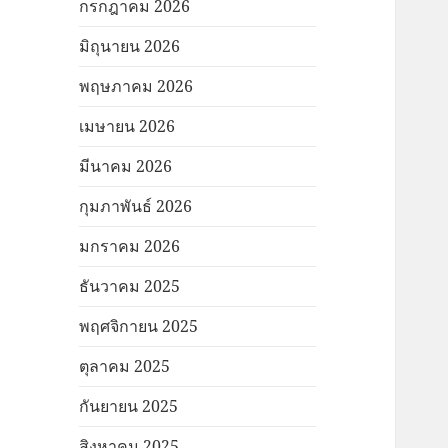
กรกฎาคม 2026
มิถุนายน 2026
พฤษภาคม 2026
เมษายน 2026
มีนาคม 2026
กุมภาพันธ์ 2026
มกราคม 2026
ธันวาคม 2025
พฤศจิกายน 2025
ตุลาคม 2025
กันยายน 2025
สิงหาคม 2025