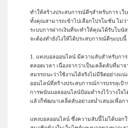
ทำให้สร้างประสบการณ์ดีๆสำหรับการ เว็บแ
ทั้งคุณสามารถเข้าไปเลือกโปรโมชั่น ไม่ว่
ระบบการฝากเงินที่จะทำให้คุณได้รับโบนัสมาก
จะต้องทำยังไงให้ได้ประสบการณ์ดีๆแบบนี้
1. แทงบอลออนไลน์ มีความลับสำหรับการแ
ตลอดเวลา เนื่องจากว่าเป็นเคล็ดลับที่มาจา
สมรรถนะว่าใช้งานได้จริงไม่มีจิตอย่างแ
ออนไลน์ที่สร้างประสบการณ์การบรรลุเป้าห
การพนันบอลออนไลน์ป้อมดำรงไว้วางใจได
แล้วก็พัฒนาเคล็ดลับอย่างสม่ำเสมอเพื่
แทงบอลออนไลน์ ซึ่งความลับนี้ไม่ได้บอกให้ผ
สมาชิกข้างในเว็บไซต์แทงบอลของพวกเราเท