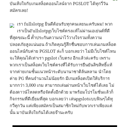
บันเทิงใจกับเกมสล็อตออนไลน์จาก PGSLOT ได้ทุกวี่วัน
สมัครเลย!
เรา fullslotpg ยินดีต้อนรับทุกคนเลยนะครับผม! พวก
เราเป็นFullslotpgเว็บไซต์ตรงแท้ไม่ผ่านเอเย่นต์ที่ดี
ที่สุดขณะนี้ ค้ำประกันความน่าไว้วางใจรวมทั้งความ
ปลอดภัยสูงแน่นอน ถ้าเกิดคุณรู้สึกชื่นชอบการเล่นเกมสล็อต
ออนไลน์กับค่าย PGSLOT ล่ะก็ บอกเลยว่า ไม่มีเว็บไซต์ไหน
จะให้คุณได้เท่าเรา pgslot เว็บตรง อีกแล้วล่ะครับ เพราะ
พวกเราเป็นสล็อตเว็บไซต์ตรงที่ได้รับการยืนยันลิขสิทธิ์แท้
จากค่ายเกมชั้นแนวหน้าระดับนานาชาติล้นหลาม นำโดย
ค่าย PG ที่คนจำนวนไม่น้อยรัก มีเกมสล็อตเปิดให้บริการ
มากกว่า 3,000 เกม สามารถเล่นผ่านหน้าเว็บไซต์ได้เลย ไม่
ต้องดาวน์โหลดหรือจัดตั้งอีกด้วย มาพร้อมโปรโมชั่นแล้วก็
กิจกรรมที่ดีเยี่ยมที่สุด บอกเลยว่า เล่นpgslotแบบฟินๆได้ทุ
กวี่ทุกวัน แค่เพียงสมัครเป็นสมาชิกใหม่กับพวกเราเพียงแค่
นั้น มาบันเทิงใจกันได้เลยจ๊านะครับ