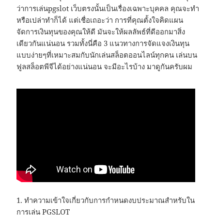
ว่าการเล่นpgslot เว็บตรงนั้นเป็นเรื่องเฉพาะบุคคล คุณจะทำ
หรือเปล่าทำก็ได้ แต่เชื่อเถอะว่า การที่คุณตั้งใจคิดแผน
จัดการเงินทุนของคุณให้ดี มันจะให้ผลลัพธ์ที่ดีออกมาสิ่ง
เดียวกันแน่นอน รวมทั้งนี่คือ 3 แนวทางการจัดแจงเงินทุน
แบบง่ายๆที่เหมาะสมกับนักเล่นสล็อตออนไลน์ทุกคน เล่นบน
ฟูลสล็อตพีจีได้อย่างแน่นอน จะมีอะไรบ้าง มาดูกันครับผม
1. ทำความเข้าใจเกี่ยวกับการกำหนดงบประมาณสำหรับใน
การเล่น PGSLOT