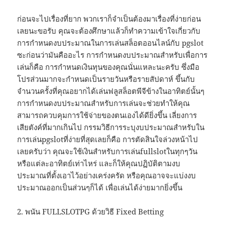
ก่อนจะไปเรื่องที่ยาก พวกเราก็จำเป็นต้องมาเรื่องที่ง่ายก่อน
เลยนะขอรับ คุณจะต้องศึกษาแล้วก็ทำความเข้าใจเกี่ยวกับ
การกำหนดงบประมาณในการเล่นสล็อตออนไลน์กับ pgslot
ซะก่อนว่ามันคืออะไร การกำหนดงบประมาณสำหรับเพื่อการ
เล่นก็คือ การกำหนดเงินทุนของคุณนั่นแหละนะครับ ซึ่งมือ
โปรส่วนมากจะกำหนดเป็นรายวันหรือรายสัปดาห์ ขึ้นกับ
จำนวนครั้งที่คุณอยากได้เล่นฟลูสล็อตพีจีข้างในอาทิตย์นั้นๆ
การกำหนดงบประมาณสำหรับการเล่นจะช่วยทำให้คุณ
สามารถควบคุมการใช้จ่ายของตนเองได้ดียิ่งขึ้น เลี่ยงการ
เสียตังค์ที่มากเกินไป กรรมวิธีการระบุงบประมาณสำหรับใน
การเล่นpgslotที่ง่ายที่สุดเลยก็คือ การตัดสินใจล่วงหน้าไป
เลยครับว่า คุณจะใช้เงินสำหรับการเล่นfullslotในทุกๆวัน
หรือแต่ละอาทิตย์เท่าไหร่ และก็ให้คุณปฏิบัติตามงบ
ประมาณที่ตั้งเอาไว้อย่างเคร่งครัด หรือคุณอาจจะแบ่งงบ
ประมาณออกเป็นส่วนๆก็ได้ เพื่อเล่นได้ง่ายมากยิ่งขึ้น
2. พนัน FULLSLOTPG ด้วยวิธี Fixed Betting