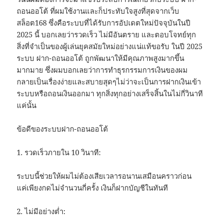
ถอนออโต้ ที่ผมใช้งานและก็ประทับใจสูงที่สุดจากเว็บ
สล็อต168 ซึ่งคือระบบที่ได้รับการอัปเดตใหม่ปัจจุบันในปี
2025 นี้ บอกเลยว่ารวดเร็ว ไม่มีอันตราย และตอบโจทย์ทุก
สิ่งที่จำเป็นของผู้เล่นยุคสมัยใหม่อย่างแน่แท้ขอรับ ในปี 2025
ระบบ ฝาก-ถอนออโต้ ถูกพัฒนาให้มีคุณภาพสูงมากขึ้น
มากมาย ซึ่งผมบอกเลยว่าการทำธุรกรรมการเงินของผม
กลายเป็นเรื่องง่ายและสบายสุดๆไม่ว่าจะเป็นการฝากเงินเข้า
ระบบหรือถอนเงินออกมา ทุกสิ่งทุกอย่างเสร็จสิ้นในไม่กี่วินาที
แค่นั้น
ข้อดีของระบบฝาก-ถอนออโต้
1. รวดเร็วภายใน 10 วินาที:
ระบบนี้ช่วยให้ผมไม่ต้องเสียเวลารอนานเสมือนคราวก่อน
แค่เพียงกดไม่จำนวนกี่ครั้ง เงินก็ฝากบัญชีในทันที
2. ไม่มีอย่างต่ำ: