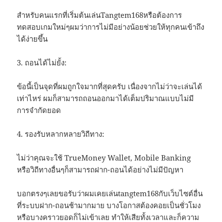
สำหรับคนแรกที่เริ่มต้นเล่นTangtem168หรือต้องการ
ทดสอบเกมใหม่ๆผมว่าการไม่มีอย่างน้อยช่วยให้ทุกคนเข้าถึง
ได้ง่ายขึ้น
3. ถอนได้ไม่ยั้ง:
ข้อนี้เป็นจุดที่ผมถูกใจมากที่สุดครับ เนื่องจากไม่ว่าจะเล่นได้
เท่าไหร่ ผมก็สามารถถอนออกมาได้เต็มปริมาณแบบไม่มี
การจำกัดยอด
4. รองรับหลากหลายวิถีทาง:
ไม่ว่าคุณจะใช้ TrueMoney Wallet, Mobile Banking
หรือวิถีทางอื่นๆก็สามารถฝาก-ถอนได้อย่างไม่มีปัญหา
บอกตรงๆเลยขอรับว่าผมเคยเล่นtangtem168กับเว็บไซต์อื่น
ที่ระบบฝาก-ถอนช้ามากมาย บางโอกาสต้องคอยเป็นชั่วโมง
หรือบางคราวยอดก็ไม่เข้าเลย ทำให้เสียทั้งเวลาและก็ความ