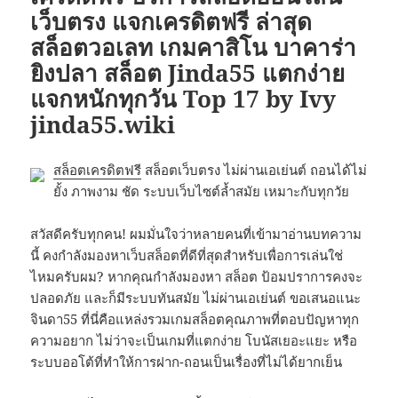
เว็บตรง แจกเครดิตฟรี ล่าสุด
สล็อตวอเลท เกมคาสิโน บาคาร่า
ยิงปลา สล็อต Jinda55 แตกง่าย
แจกหนักทุกวัน Top 17 by Ivy
jinda55.wiki
สล็อตเครดิตฟรี
สล็อตเว็บตรง ไม่ผ่านเอเย่นต์ ถอนได้ไม่
ยั้ง ภาพงาม ชัด ระบบเว็บไซต์ล้ำสมัย เหมาะกับทุกวัย
สวัสดีครับทุกคน! ผมมั่นใจว่าหลายคนที่เข้ามาอ่านบทความ
นี้ คงกำลังมองหาเว็บสล็อตที่ดีที่สุดสำหรับเพื่อการเล่นใช่
ไหมครับผม? หากคุณกำลังมองหา สล็อต ป้อมปราการคงจะ
ปลอดภัย และก็มีระบบทันสมัย ไม่ผ่านเอเย่นต์ ขอเสนอแนะ
จินดา55 ที่นี่คือแหล่งรวมเกมสล็อตคุณภาพที่ตอบปัญหาทุก
ความอยาก ไม่ว่าจะเป็นเกมที่แตกง่าย โบนัสเยอะแยะ หรือ
ระบบออโต้ที่ทำให้การฝาก-ถอนเป็นเรื่องที่ไม่ได้ยากเย็น