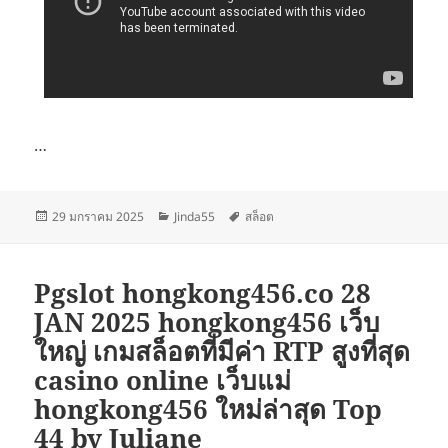
…
เขียน
หมวด
ป้าย
29 มกราคม 2025
Jinda55
สล็อต
เมื่อ
หมู่
กำกับ
Pgslot hongkong456.co 28
JAN 2025 hongkong456 เว็บ
ใหญ่ เกมสล็อตที่มีค่า RTP สูงที่สุด
casino online เว็บแม่
hongkong456 ใหม่ล่าสุด Top
44 by Juliane