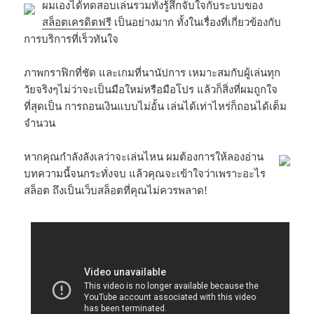
ผมเองได้ทดสอบเล่นรวมทั้งรู้สึกจับใจกับระบบของ
สล็อตเครดิตฟรี
เป็นอย่างมาก ทั้งในเรื่องที่เกี่ยวข้องกับ
การบริการที่เร็วทันใจ
ภาพกราฟิกที่ชัด และเกมที่นานัปการ เหมาะสมกับผู้เล่นทุก
วัยจริงๆไม่ว่าจะเป็นมือใหม่หรือมือโปร แล้วก็สิ่งที่ผมถูกใจ
ที่สุดเป็น การถอนเงินแบบไม่อั้น เล่นได้เท่าไหร่ก็ถอนได้เต็ม
จำนวน
หากคุณกำลังลังเลว่าจะเล่นไหน ผมต้องการให้ลองอ่าน
บทความนี้จนกระทั่งจบ แล้วคุณจะเข้าใจว่าเพราะอะไร
สล็อต ถึงเป็นเว็บสล็อตที่คุณไม่ควรพลาด!