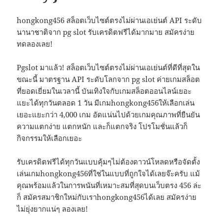
hongkong456 สล็อตเว็บไซต์ตรงไม่ผ่านเอเย่นต์ API ระดับ
นานาชาติจาก pg slot รับเครดิตฟรีได้มากมาย สมัครง่าย
ทดลองเลย!
Pgslot มาแล้ว! สล็อตเว็บไซต์ตรงไม่ผ่านเอเย่นต์ที่ดีที่สุดใน
ขณะนี้ มาตรฐาน API ระดับโลกจาก pg slot ค่ายเกมสล็อต
ที่ยอดเยี่ยมในเวลานี้ บันเทิงใจกับเกมสล็อตออนไลน์เยอะ
แยะได้ทุกวันตลอด 1 วัน มีเกมhongkong456ให้เลือกเล่น
เยอะแยะกว่า 4,000 เกม อัดแน่นไปด้วยเกมคุณภาพที่ยืนยัน
ความแตกง่าย แตกหนัก และก็แตกจริง โปรโมชั่นแล้วก็
กิจกรรมให้เลือกเยอะ
รับเครดิตฟรีได้ทุกวันแบบคุ้มๆไม่ต้องดาวน์โหลดหรือจัดตั้ง
เล่นเกมhongkong456ที่ใช่ในแบบที่ถูกใจได้เลยจ๊ะครับ แม้
คุณพร้อมแล้วในการพนันที่เหมาะสมที่สุดบนเว็บตรง 456 ล่ะ
ก็ สมัครสมาชิกใหม่กับเราhongkong456ได้เลย สมัครง่าย
ไม่ยุ่งยากแน่ๆ ลองเลย!