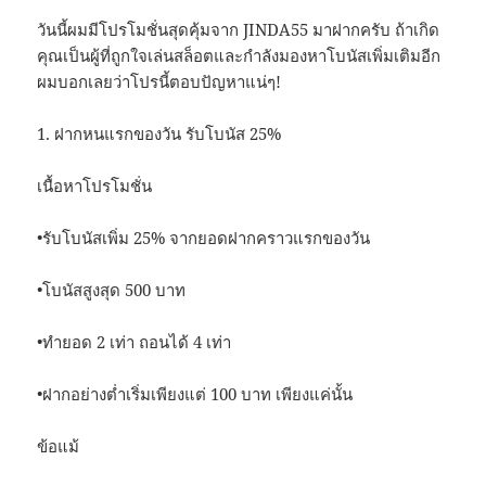
วันนี้ผมมีโปรโมชั่นสุดคุ้มจาก JINDA55 มาฝากครับ ถ้าเกิด
คุณเป็นผู้ที่ถูกใจเล่นสล็อตและกำลังมองหาโบนัสเพิ่มเติมอีก
ผมบอกเลยว่าโปรนี้ตอบปัญหาแน่ๆ!
1. ฝากหนแรกของวัน รับโบนัส 25%
เนื้อหาโปรโมชั่น
•รับโบนัสเพิ่ม 25% จากยอดฝากคราวแรกของวัน
•โบนัสสูงสุด 500 บาท
•ทำยอด 2 เท่า ถอนได้ 4 เท่า
•ฝากอย่างต่ำเริ่มเพียงแต่ 100 บาท เพียงแค่นั้น
ข้อแม้