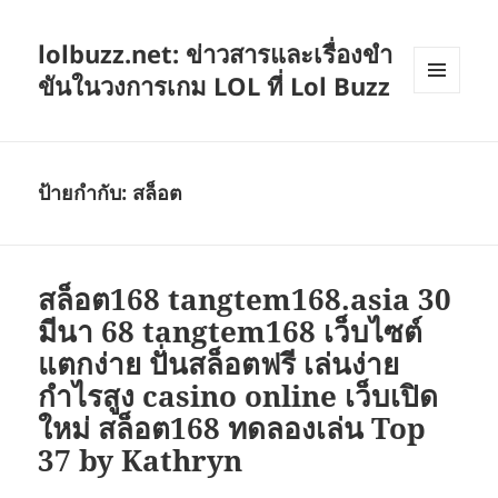
lolbuzz.net: ข่าวสารและเรื่องขำ
ขันในวงการเกม LOL ที่ Lol Buzz
เมนู
และวิด
เจ็ต
ป้ายกำกับ:
สล็อต
สล็อต168 tangtem168.asia 30
มีนา 68 tangtem168 เว็บไซต์
แตกง่าย ปั่นสล็อตฟรี เล่นง่าย
กำไรสูง casino online เว็บเปิด
ใหม่ สล็อต168 ทดลองเล่น Top
37 by Kathryn