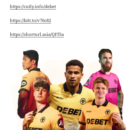
https://cutly.info/debet
https://bitt.to/v76c82
https://shorturl.asia/QFfSa