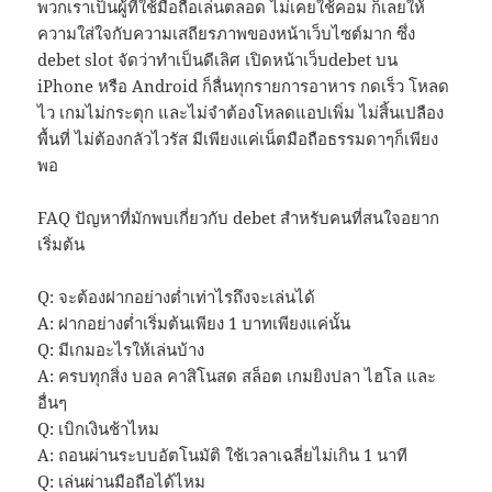
พวกเราเป็นผู้ที่ใช้มือถือเล่นตลอด ไม่เคยใช้คอม ก็เลยให้
ความใส่ใจกับความเสถียรภาพของหน้าเว็บไซต์มาก ซึ่ง
debet slot จัดว่าทำเป็นดีเลิศ เปิดหน้าเว็บdebet บน
iPhone หรือ Android ก็ลื่นทุกรายการอาหาร กดเร็ว โหลด
ไว เกมไม่กระตุก และไม่จำต้องโหลดแอปเพิ่ม ไม่สิ้นเปลือง
พื้นที่ ไม่ต้องกลัวไวรัส มีเพียงแค่เน็ตมือถือธรรมดาๆก็เพียง
พอ
FAQ ปัญหาที่มักพบเกี่ยวกับ debet สำหรับคนที่สนใจอยาก
เริ่มต้น
Q: จะต้องฝากอย่างต่ำเท่าไรถึงจะเล่นได้
A: ฝากอย่างต่ำเริ่มต้นเพียง 1 บาทเพียงแค่นั้น
Q: มีเกมอะไรให้เล่นบ้าง
A: ครบทุกสิ่ง บอล คาสิโนสด สล็อต เกมยิงปลา ไฮโล และ
อื่นๆ
Q: เบิกเงินช้าไหม
A: ถอนผ่านระบบอัตโนมัติ ใช้เวลาเฉลี่ยไม่เกิน 1 นาที
Q: เล่นผ่านมือถือได้ไหม