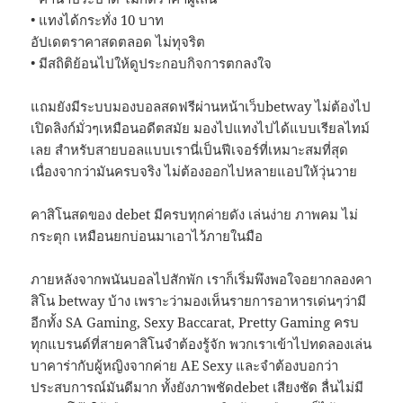
• แทงได้กระทั่ง 10 บาท
อัปเดตราคาสดตลอด ไม่ทุจริต
• มีสถิติย้อนไปให้ดูประกอบกิจการตกลงใจ
แถมยังมีระบบมองบอลสดฟรีผ่านหน้าเว็บbetway ไม่ต้องไป
เปิดลิงก์มั่วๆเหมือนอดีตสมัย มองไปแทงไปได้แบบเรียลไทม์
เลย สำหรับสายบอลแบบเรานี่เป็นฟีเจอร์ที่เหมาะสมที่สุด
เนื่องจากว่ามันครบจริง ไม่ต้องออกไปหลายแอปให้วุ่นวาย
คาสิโนสดของ debet มีครบทุกค่ายดัง เล่นง่าย ภาพคม ไม่
กระตุก เหมือนยกบ่อนมาเอาไว้ภายในมือ
ภายหลังจากพนันบอลไปสักพัก เราก็เริ่มพึงพอใจอยากลองคา
สิโน betway บ้าง เพราะว่ามองเห็นรายการอาหารเด่นๆว่ามี
อีกทั้ง SA Gaming, Sexy Baccarat, Pretty Gaming ครบ
ทุกแบรนด์ที่สายคาสิโนจำต้องรู้จัก พวกเราเข้าไปทดลองเล่น
บาคาร่ากับผู้หญิงจากค่าย AE Sexy และจำต้องบอกว่า
ประสบการณ์มันดีมาก ทั้งยังภาพชัดdebet เสียงชัด ลื่นไม่มี