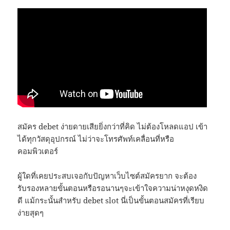
สมัคร debet ง่ายดายเสียยิ่งกว่าที่คิด ไม่ต้องโหลดแอป เข้า
ได้ทุกวัสดุอุปกรณ์ ไม่ว่าจะโทรศัพท์เคลื่อนที่หรือ
คอมพิวเตอร์
ผู้ใดที่เคยประสบเจอกับปัญหาเว็บไซต์สมัครยาก จะต้อง
รับรองหลายขั้นตอนหรือรอนานๆจะเข้าใจความน่าหงุดหงิด
ดี แม้กระนั้นสำหรับ debet slot นี่เป็นขั้นตอนสมัครที่เรียบ
ง่ายสุดๆ